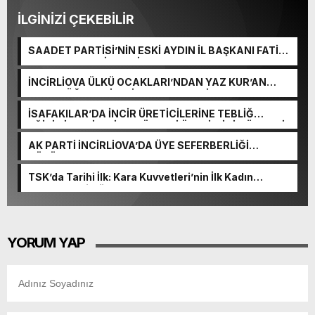
İLGİNİZİ ÇEKEBİLİR
SAADET PARTİSİ’NİN ESKİ AYDIN İL BAŞKANI FATİH
KARAHAN YENİ PARTİ’YE KATILDI
İNCİRLİOVA ÜLKÜ OCAKLARI’NDAN YAZ KUR’AN
KURSU ÖĞRENCİLERİNE ANLAMLI ZİYARET
İSAFAKILAR’DA İNCİR ÜRETİCİLERİNE TEBLİĞ
EĞİTİMİ: KALİTELİ VE GÜVENLİ ÜRETİM İÇİN ÖNEMLİ
UYARILAR
AK PARTİ İNCİRLİOVA’DA ÜYE SEFERBERLİĞİ
SÜRÜYOR
TSK’da Tarihi İlk: Kara Kuvvetleri’nin İlk Kadın
Tuğgenerali Görev Başında!
YORUM YAP