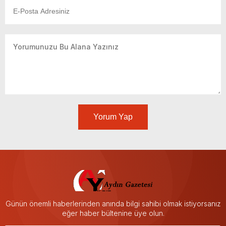
Yorum Yap
Günün önemli haberlerinden anında bilgi sahibi olmak istiyorsanız
eğer haber bültenine üye olun.