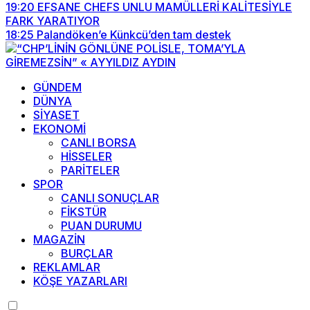
19:20
EFSANE CHEFS UNLU MAMÜLLERİ KALİTESİYLE
FARK YARATIYOR
18:25
Palandöken’e Künkcü’den tam destek
GÜNDEM
DÜNYA
SİYASET
EKONOMİ
CANLI BORSA
HİSSELER
PARİTELER
SPOR
CANLI SONUÇLAR
FİKSTÜR
PUAN DURUMU
MAGAZİN
BURÇLAR
REKLAMLAR
KÖŞE YAZARLARI