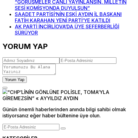
“GÖRÜŞMELER CANLI YAYINLANSIN, MİLLETİN
SESİ KOMİSYONDA DUYULSUN”
SAADET PARTİSİ’NİN ESKİ AYDIN İL BAŞKANI
FATİH KARAHAN YENİ PARTİ’YE KATILDI
AK PARTİ İNCİRLİOVA’DA ÜYE SEFERBERLİĞİ
SÜRÜYOR
YORUM YAP
Yorum Yap
Günün önemli haberlerinden anında bilgi sahibi olmak
istiyorsanız eğer haber bültenine üye olun.