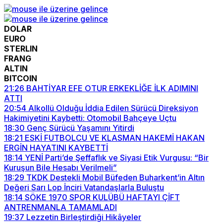
DOLAR
EURO
STERLIN
FRANG
ALTIN
BITCOIN
21:26
BAHTİYAR EFE OTUR ERKEKLİĞE İLK ADIMINI
ATTI
20:54
Alkollü Olduğu İddia Edilen Sürücü Direksiyon
Hakimiyetini Kaybetti: Otomobil Bahçeye Uçtu
18:30
Genç Sürücü Yaşamını Yitirdi
18:21
ESKİ FUTBOLCU VE KLASMAN HAKEMİ HAKAN
ERGİN HAYATINI KAYBETTİ
18:14
YENİ Parti’de Şeffaflık ve Siyasi Etik Vurgusu: “Bir
Kuruşun Bile Hesabı Verilmeli”
18:29
TKDK Destekli Mobil Büfeden Buharkent’in Altın
Değeri Sarı Lop İnciri Vatandaşlarla Buluştu
18:14
SÖKE 1970 SPOR KULÜBÜ HAFTAYI ÇİFT
ANTRENMANLA TAMAMLADI
19:37
Lezzetin Birleştirdiği Hikâyeler