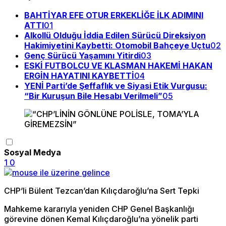
BAHTİYAR EFE OTUR ERKEKLİĞE İLK ADIMINI
ATTI
01
Alkollü Olduğu İddia Edilen Sürücü Direksiyon
Hakimiyetini Kaybetti: Otomobil Bahçeye Uçtu
02
Genç Sürücü Yaşamını Yitirdi
03
ESKİ FUTBOLCU VE KLASMAN HAKEMİ HAKAN
ERGİN HAYATINI KAYBETTİ
04
YENİ Parti’de Şeffaflık ve Siyasi Etik Vurgusu:
“Bir Kuruşun Bile Hesabı Verilmeli”
05
Sosyal Medya
1
0
CHP’li Bülent Tezcan’dan Kılıçdaroğlu’na Sert Tepki
Mahkeme kararıyla yeniden CHP Genel Başkanlığı
görevine dönen Kemal Kılıçdaroğlu’na yönelik parti