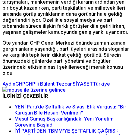
tartışmaları, mahkemenin verdiği kararın ardından yeni
bir boyut kazanırken, parti teşkilatları ve milletvekilleri
arasında görüş ayrılıklarının daha görünür hale geldiği
değerlendiriliyor. Özellikle sosyal medya ve parti
tabanında sürece ilişkin farklı görüşler dile getirilirken,
yaşanan gelişmeler kamuoyunda geniş yankı uyandırdı.
Öte yandan CHP Genel Merkezi önünde zaman zaman
gergin anların yaşandığı, parti üyeleri arasında sloganlar
ve karşılıklı tepkilerin dikkat çektiği görüldü. Sürecin
önümüzdeki günlerde parti yönetimi ve örgütler
üzerindeki etkisinin nasıl şekilleneceği merak konusu
oldu.
Aydın
CHP
CHP’li Bülent Tezcan
SİYASET
Türkiye
İLGİNİZİ ÇEKEBİLİR
YENİ Parti’de Şeffaflık ve Siyasi Etik Vurgusu: “Bir
Kuruşun Bile Hesabı Verilmeli”
Mesut Gümüş Başkanlığındaki Yeni Yönetim
Görevine Başladı
İYİ PARTİ’DEN TBMM’YE ŞEFFAFLIK ÇAĞRISI: