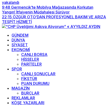
yakalandı
9:48
Germencik’te Mobilya Mağazasında Korkutan
Yangın! İtfaiyenin Müdahalesi Sürüyor
22:15
ÖZGÜR OTO’DAN PROFESYONEL BAKIM VE ARIZA
TESPİT HİZMETİ
GÜNDEM
DÜNYA
SİYASET
EKONOMİ
CANLI BORSA
HİSSELER
PARİTELER
SPOR
CANLI SONUÇLAR
FİKSTÜR
PUAN DURUMU
MAGAZİN
BURÇLAR
REKLAMLAR
KÖŞE YAZARLARI