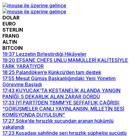
DOLAR
EURO
STERLIN
FRANG
ALTIN
BITCOIN
19:37
Lezzetin Birleştirdiği Hikâyeler
19:20
EFSANE CHEFS UNLU MAMÜLLERİ KALİTESİYLE
FARK YARATIYOR
18:25
Palandöken’e Künkcü’den tam destek
17:55
Mesut Gümüş Başkanlığındaki Yeni Yönetim
Görevine Başladı
17:43
KUYUCAK’TA KESTANELİK ALANDA YANGIN
PANİĞİ: 5 DEKARLIK ALAN ZARAR GÖRDÜ
17:33
İYİ PARTİ’DEN TBMM’YE ŞEFFAFLIK ÇAĞRISI:
“GÖRÜŞMELER CANLI YAYINLANSIN, MİLLETİN SESİ
KOMİSYONDA DUYULSUN”
17:27
Söke’de hırsızlık suçundan aranan hükümlü
yakalandı
17:23
Kuşadası sahilinde seri hırsızlık şüphelisi suçüstü