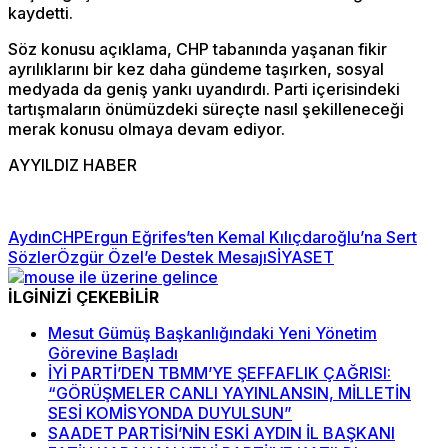
kaydetti.
Söz konusu açıklama, CHP tabanında yaşanan fikir
ayrılıklarını bir kez daha gündeme taşırken, sosyal
medyada da geniş yankı uyandırdı. Parti içerisindeki
tartışmaların önümüzdeki süreçte nasıl şekilleneceği
merak konusu olmaya devam ediyor.
AYYILDIZ HABER
Aydın
CHP
Ergun Eğrifes’ten Kemal Kılıçdaroğlu’na Sert
Sözler
Özgür Özel’e Destek Mesajı
SİYASET
İLGİNİZİ ÇEKEBİLİR
Mesut Gümüş Başkanlığındaki Yeni Yönetim
Görevine Başladı
İYİ PARTİ’DEN TBMM’YE ŞEFFAFLIK ÇAĞRISI:
“GÖRÜŞMELER CANLI YAYINLANSIN, MİLLETİN
SESİ KOMİSYONDA DUYULSUN”
SAADET PARTİSİ’NİN ESKİ AYDIN İL BAŞKANI