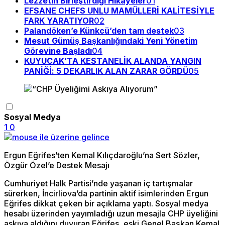
Lezzetin Birleştirdiği Hikâyeler
01
EFSANE CHEFS UNLU MAMÜLLERİ KALİTESİYLE
FARK YARATIYOR
02
Palandöken’e Künkcü’den tam destek
03
Mesut Gümüş Başkanlığındaki Yeni Yönetim
Görevine Başladı
04
KUYUCAK’TA KESTANELİK ALANDA YANGIN
PANİĞİ: 5 DEKARLIK ALAN ZARAR GÖRDÜ
05
Sosyal Medya
1
0
Ergun Eğrifes’ten Kemal Kılıçdaroğlu’na Sert Sözler,
Özgür Özel’e Destek Mesajı
Cumhuriyet Halk Partisi’nde yaşanan iç tartışmalar
sürerken, İncirliova’da partinin aktif isimlerinden Ergun
Eğrifes dikkat çeken bir açıklama yaptı. Sosyal medya
hesabı üzerinden yayımladığı uzun mesajla CHP üyeliğini
askıya aldığını duyuran Eğrifes, eski Genel Başkan Kemal