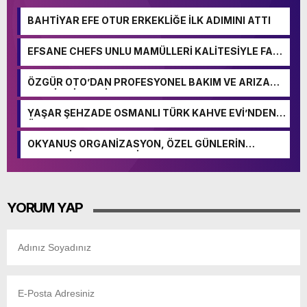
BAHTİYAR EFE OTUR ERKEKLİĞE İLK ADIMINI ATTI
EFSANE CHEFS UNLU MAMÜLLERİ KALİTESİYLE FARK
YARATIYOR
ÖZGÜR OTO’DAN PROFESYONEL BAKIM VE ARIZA
TESPİT HİZMETİ
YAŞAR ŞEHZADE OSMANLI TÜRK KAHVE EVİ’NDEN
ÖRNEK DAVRANIŞ: ÇAY 1 YIL BOYUNCA 10 TL!
OKYANUS ORGANİZASYON, ÖZEL GÜNLERİN
VAZGEÇİLMEZ ADRESİ OLUYOR
YORUM YAP