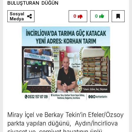
Sosyal
0
0
Medya
Miray İçel ve Berkay Tekin’in Efeler/Özsoy
parkta yapılan düğünü, Aydın/İncirliova
siyaset ve cemiyet hayatının ünlü