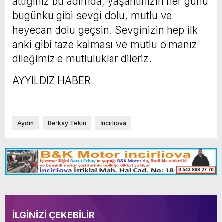
attığınız bu adımda, yaşantınızın her günü
bugünkü gibi sevgi dolu, mutlu ve
heyecan dolu geçsin. Sevginizin hep ilk
anki gibi taze kalması ve mutlu olmanız
dileğimizle mutluluklar dileriz.
AYYILDIZ HABER
Aydın
Berkay Tekin
İncirliova
İLGİNİZİ ÇEKEBİLİR