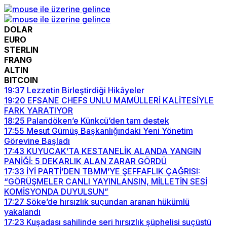
DOLAR
EURO
STERLIN
FRANG
ALTIN
BITCOIN
19:37
Lezzetin Birleştirdiği Hikâyeler
19:20
EFSANE CHEFS UNLU MAMÜLLERİ KALİTESİYLE
FARK YARATIYOR
18:25
Palandöken’e Künkcü’den tam destek
17:55
Mesut Gümüş Başkanlığındaki Yeni Yönetim
Görevine Başladı
17:43
KUYUCAK’TA KESTANELİK ALANDA YANGIN
PANİĞİ: 5 DEKARLIK ALAN ZARAR GÖRDÜ
17:33
İYİ PARTİ’DEN TBMM’YE ŞEFFAFLIK ÇAĞRISI:
“GÖRÜŞMELER CANLI YAYINLANSIN, MİLLETİN SESİ
KOMİSYONDA DUYULSUN”
17:27
Söke’de hırsızlık suçundan aranan hükümlü
yakalandı
17:23
Kuşadası sahilinde seri hırsızlık şüphelisi suçüstü