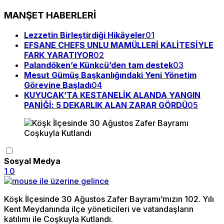
MANŞET HABERLERİ
Lezzetin Birleştirdiği Hikâyeler
01
EFSANE CHEFS UNLU MAMÜLLERİ KALİTESİYLE
FARK YARATIYOR
02
Palandöken’e Künkcü’den tam destek
03
Mesut Gümüş Başkanlığındaki Yeni Yönetim
Görevine Başladı
04
KUYUCAK’TA KESTANELİK ALANDA YANGIN
PANİĞİ: 5 DEKARLIK ALAN ZARAR GÖRDÜ
05
Sosyal Medya
1
0
Köşk İlçesinde 30 Ağustos Zafer Bayramı’mızın 102. Yılı
Kent Meydanında ilçe yöneticileri ve vatandaşların
katılımı ile Coşkuyla Kutlandı.