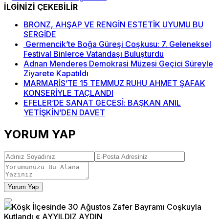
İLGİNİZİ ÇEKEBİLİR
BRONZ, AHŞAP VE RENGİN ESTETİK UYUMU BU
SERGİDE
Germencik’te Boğa Güreşi Coşkusu: 7. Geleneksel
Festival Binlerce Vatandaşı Buluşturdu
Adnan Menderes Demokrasi Müzesi Geçici Süreyle
Ziyarete Kapatıldı
MARMARİS’TE 15 TEMMUZ RUHU AHMET ŞAFAK
KONSERİYLE TAÇLANDI
EFELER’DE SANAT GECESİ: BAŞKAN ANIL
YETİŞKİN’DEN DAVET
YORUM YAP
Yorum Yap