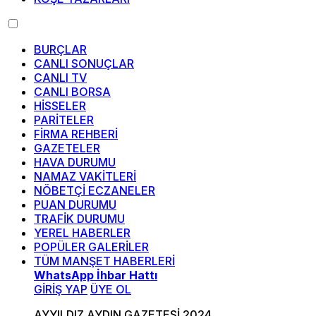
BURÇLAR
CANLI SONUÇLAR
CANLI TV
CANLI BORSA
HİSSELER
PARİTELER
FİRMA REHBERİ
GAZETELER
HAVA DURUMU
NAMAZ VAKİTLERİ
NÖBETÇİ ECZANELER
PUAN DURUMU
TRAFİK DURUMU
YEREL HABERLER
POPÜLER GALERİLER
TÜM MANŞET HABERLERİ
WhatsApp İhbar Hattı
GİRİŞ YAP
ÜYE OL
AYYILDIZ AYDIN GAZETESİ 2024