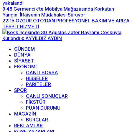
yakalandı
9:48
Germencik’te Mobilya Mağazasında Korkutan
Yangın! İtfaiyenin Müdahalesi Sürüyor
22:15
ÖZGÜR OTO’DAN PROFESYONEL BAKIM VE ARIZA
TESPİT HİZMETİ
GÜNDEM
DÜNYA
SİYASET
EKONOMİ
CANLI BORSA
HİSSELER
PARİTELER
SPOR
CANLI SONUÇLAR
FİKSTÜR
PUAN DURUMU
MAGAZİN
BURÇLAR
REKLAMLAR
KÖŞE YAZARLARI