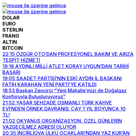
DOLAR
EURO
STERLIN
FRANG
ALTIN
BITCOIN
22:15
ÖZGÜR OTO’DAN PROFESYONEL BAKIM VE ARIZA
TESPİT HİZMETİ
19:16
AYDINLI MİLLİ ATLET KORAY UYGUN’DAN TARİHİ
BAŞARI
19:05
SAADET PARTİSİ’NİN ESKİ AYDIN İL BAŞKANI
FATİH KARAHAN YENİ PARTİ’YE KATILDI
18:53
Başkan Zencirci “Yeni Mahalle’mizi de Doğalgaz
Konforuyla Buluşturuyoruz”
21:52
YAŞAR ŞEHZADE OSMANLI TÜRK KAHVE
EVİ’NDEN ÖRNEK DAVRANIŞ: ÇAY 1 YIL BOYUNCA 10
TL!
21:02
OKYANUS ORGANİZASYON, ÖZEL GÜNLERİN
VAZGEÇİLMEZ ADRESİ OLUYOR
20:35
İNCİRLİOVA ÜLKÜ OCAKLARI’NDAN YAZ KUR’AN