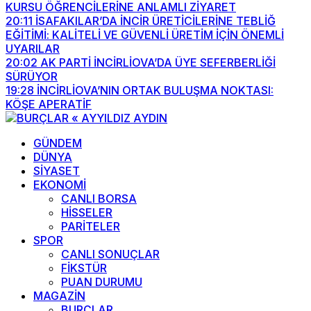
KURSU ÖĞRENCİLERİNE ANLAMLI ZİYARET
20:11
İSAFAKILAR’DA İNCİR ÜRETİCİLERİNE TEBLİĞ
EĞİTİMİ: KALİTELİ VE GÜVENLİ ÜRETİM İÇİN ÖNEMLİ
UYARILAR
20:02
AK PARTİ İNCİRLİOVA’DA ÜYE SEFERBERLİĞİ
SÜRÜYOR
19:28
İNCİRLİOVA’NIN ORTAK BULUŞMA NOKTASI:
KÖŞE APERATİF
GÜNDEM
DÜNYA
SİYASET
EKONOMİ
CANLI BORSA
HİSSELER
PARİTELER
SPOR
CANLI SONUÇLAR
FİKSTÜR
PUAN DURUMU
MAGAZİN
BURÇLAR