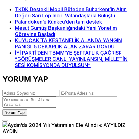
TKDK Destekli Mobil Büfeden Buharkent’in Altın
Değeri Sarı Lop İnciri Vatandaşlarla Buluştu
Palandöken’e Künkcü’den tam destek
Mesut Gümüş Başkanlığındaki Yeni Yönetim
Görevine Başladı
KUYUCAK’TA KESTANELİK ALANDA YANGIN
PANİĞİ: 5 DEKARLIK ALAN ZARAR GÖRDÜ
İYİ PARTİ’DEN TBMM’YE ŞEFFAFLIK ÇAĞRISI:
“GÖRÜŞMELER CANLI YAYINLANSIN, MİLLETİN
SESİ KOMİSYONDA DUYULSUN”
YORUM YAP
Yorum Yap