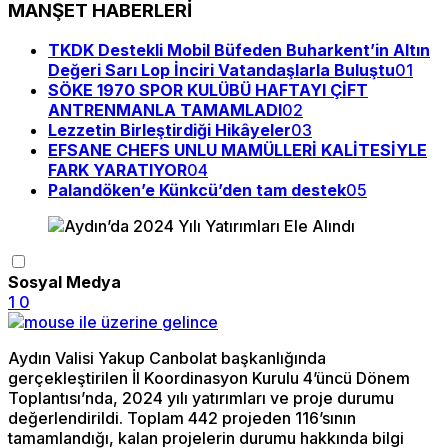
MANŞET HABERLERİ
TKDK Destekli Mobil Büfeden Buharkent’in Altın
Değeri Sarı Lop İnciri Vatandaşlarla Buluştu
01
SÖKE 1970 SPOR KULÜBÜ HAFTAYI ÇİFT
ANTRENMANLA TAMAMLADI
02
Lezzetin Birleştirdiği Hikâyeler
03
EFSANE CHEFS UNLU MAMÜLLERİ KALİTESİYLE
FARK YARATIYOR
04
Palandöken’e Künkcü’den tam destek
05
Sosyal Medya
1
0
Aydın Valisi Yakup Canbolat başkanlığında
gerçekleştirilen İl Koordinasyon Kurulu 4’üncü Dönem
Toplantısı’nda, 2024 yılı yatırımları ve proje durumu
değerlendirildi. Toplam 442 projeden 116’sının
tamamlandığı, kalan projelerin durumu hakkında bilgi