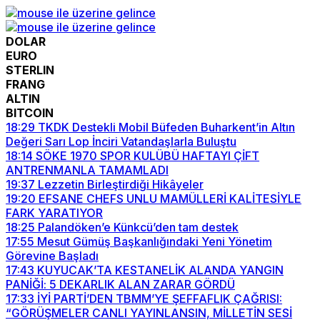
DOLAR
EURO
STERLIN
FRANG
ALTIN
BITCOIN
18:29
TKDK Destekli Mobil Büfeden Buharkent’in Altın
Değeri Sarı Lop İnciri Vatandaşlarla Buluştu
18:14
SÖKE 1970 SPOR KULÜBÜ HAFTAYI ÇİFT
ANTRENMANLA TAMAMLADI
19:37
Lezzetin Birleştirdiği Hikâyeler
19:20
EFSANE CHEFS UNLU MAMÜLLERİ KALİTESİYLE
FARK YARATIYOR
18:25
Palandöken’e Künkcü’den tam destek
17:55
Mesut Gümüş Başkanlığındaki Yeni Yönetim
Görevine Başladı
17:43
KUYUCAK’TA KESTANELİK ALANDA YANGIN
PANİĞİ: 5 DEKARLIK ALAN ZARAR GÖRDÜ
17:33
İYİ PARTİ’DEN TBMM’YE ŞEFFAFLIK ÇAĞRISI:
“GÖRÜŞMELER CANLI YAYINLANSIN, MİLLETİN SESİ