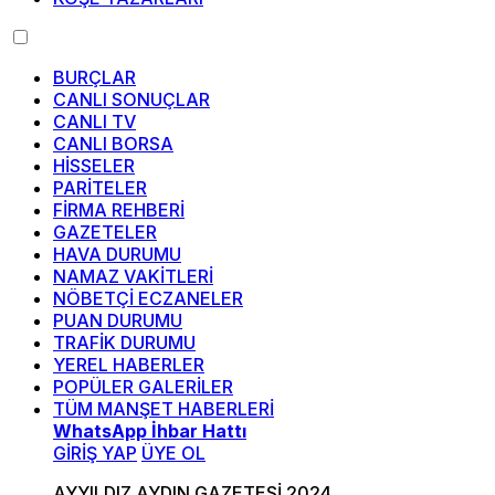
BURÇLAR
CANLI SONUÇLAR
CANLI TV
CANLI BORSA
HİSSELER
PARİTELER
FİRMA REHBERİ
GAZETELER
HAVA DURUMU
NAMAZ VAKİTLERİ
NÖBETÇİ ECZANELER
PUAN DURUMU
TRAFİK DURUMU
YEREL HABERLER
POPÜLER GALERİLER
TÜM MANŞET HABERLERİ
WhatsApp İhbar Hattı
GİRİŞ YAP
ÜYE OL
AYYILDIZ AYDIN GAZETESİ 2024