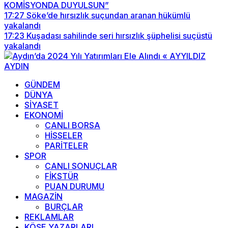
KOMİSYONDA DUYULSUN”
17:27
Söke’de hırsızlık suçundan aranan hükümlü
yakalandı
17:23
Kuşadası sahilinde seri hırsızlık şüphelisi suçüstü
yakalandı
GÜNDEM
DÜNYA
SİYASET
EKONOMİ
CANLI BORSA
HİSSELER
PARİTELER
SPOR
CANLI SONUÇLAR
FİKSTÜR
PUAN DURUMU
MAGAZİN
BURÇLAR
REKLAMLAR
KÖŞE YAZARLARI