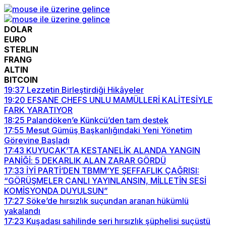
DOLAR
EURO
STERLIN
FRANG
ALTIN
BITCOIN
19:37
Lezzetin Birleştirdiği Hikâyeler
19:20
EFSANE CHEFS UNLU MAMÜLLERİ KALİTESİYLE
FARK YARATIYOR
18:25
Palandöken’e Künkcü’den tam destek
17:55
Mesut Gümüş Başkanlığındaki Yeni Yönetim
Görevine Başladı
17:43
KUYUCAK’TA KESTANELİK ALANDA YANGIN
PANİĞİ: 5 DEKARLIK ALAN ZARAR GÖRDÜ
17:33
İYİ PARTİ’DEN TBMM’YE ŞEFFAFLIK ÇAĞRISI:
“GÖRÜŞMELER CANLI YAYINLANSIN, MİLLETİN SESİ
KOMİSYONDA DUYULSUN”
17:27
Söke’de hırsızlık suçundan aranan hükümlü
yakalandı
17:23
Kuşadası sahilinde seri hırsızlık şüphelisi suçüstü