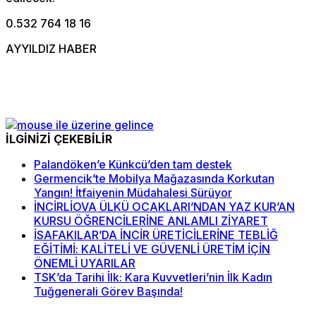
0.532 764 18 16
AYYILDIZ HABER
İLGİNİZİ ÇEKEBİLİR
Palandöken’e Künkcü’den tam destek
Germencik’te Mobilya Mağazasında Korkutan
Yangın! İtfaiyenin Müdahalesi Sürüyor
İNCİRLİOVA ÜLKÜ OCAKLARI’NDAN YAZ KUR’AN
KURSU ÖĞRENCİLERİNE ANLAMLI ZİYARET
İSAFAKILAR’DA İNCİR ÜRETİCİLERİNE TEBLİĞ
EĞİTİMİ: KALİTELİ VE GÜVENLİ ÜRETİM İÇİN
ÖNEMLİ UYARILAR
TSK’da Tarihi İlk: Kara Kuvvetleri’nin İlk Kadın
Tuğgenerali Görev Başında!