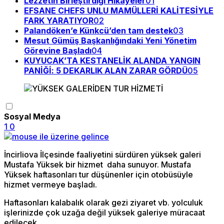
Lezzetin Birleştirdiği Hikâyeler
01
EFSANE CHEFS UNLU MAMÜLLERİ KALİTESİYLE
FARK YARATIYOR
02
Palandöken’e Künkcü’den tam destek
03
Mesut Gümüş Başkanlığındaki Yeni Yönetim
Görevine Başladı
04
KUYUCAK’TA KESTANELİK ALANDA YANGIN
PANİĞİ: 5 DEKARLIK ALAN ZARAR GÖRDÜ
05
Sosyal Medya
1
0
İncirliova İlçesinde faaliyetini sürdüren yüksek galeri
Mustafa Yüksek bir hizmet daha sunuyor. Mustafa
Yüksek haftasonları tur düşünenler için otobüsüyle
hizmet vermeye başladı.
Haftasonları kalabalık olarak gezi ziyaret vb. yolculuk
işlerinizde çok uzağa değil yüksek galeriye müracaat
edilecek.