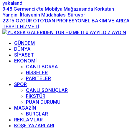
yakalandı
9:48
Germencik’te Mobilya Mağazasında Korkutan
Yangın! İtfaiyenin Müdahalesi Sürüyor
22:15
ÖZGÜR OTO’DAN PROFESYONEL BAKIM VE ARIZA
TESPİT HİZMETİ
GÜNDEM
DÜNYA
SİYASET
EKONOMİ
CANLI BORSA
HİSSELER
PARİTELER
SPOR
CANLI SONUÇLAR
FİKSTÜR
PUAN DURUMU
MAGAZİN
BURÇLAR
REKLAMLAR
KÖŞE YAZARLARI