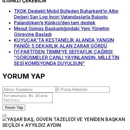
İLGİNİZİ ÇEKEBİLİR
TKDK Destekli Mobil Büfeden Buharkent’in Altın
Değeri Sarı Lop İnciri Vatandaşlarla Buluştu
Palandöken’e Künkcü’den tam destek
Mesut Gümüş Başkanlığındaki Yeni Yönetim
Görevine Başladı
KUYUCAK’TA KESTANELİK ALANDA YANGIN
PANİĞİ: 5 DEKARLIK ALAN ZARAR GÖRDÜ
İYİ PARTİ’DEN TBMM’YE ŞEFFAFLIK ÇAĞRISI:
“GÖRÜŞMELER CANLI YAYINLANSIN, MİLLETİN
SESİ KOMİSYONDA DUYULSUN”
YORUM YAP
Yorum Yap