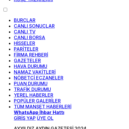
BURÇLAR
CANLI SONUÇLAR
CANLI TV
CANLI BORSA
HİSSELER
PARİTELER
FİRMA REHBERİ
GAZETELER
HAVA DURUMU
NAMAZ VAKİTLERİ
NÖBETÇİ ECZANELER
PUAN DURUMU
TRAFİK DURUMU
YEREL HABERLER
POPÜLER GALERİLER
TÜM MANŞET HABERLERİ
WhatsApp İhbar Hattı
GİRİŞ YAP
ÜYE OL
AYYILDIZ AYDIN GAZETESİ 2024