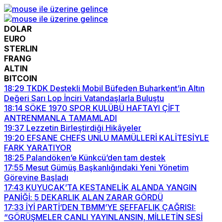
DOLAR
EURO
STERLIN
FRANG
ALTIN
BITCOIN
18:29
TKDK Destekli Mobil Büfeden Buharkent’in Altın
Değeri Sarı Lop İnciri Vatandaşlarla Buluştu
18:14
SÖKE 1970 SPOR KULÜBÜ HAFTAYI ÇİFT
ANTRENMANLA TAMAMLADI
19:37
Lezzetin Birleştirdiği Hikâyeler
19:20
EFSANE CHEFS UNLU MAMÜLLERİ KALİTESİYLE
FARK YARATIYOR
18:25
Palandöken’e Künkcü’den tam destek
17:55
Mesut Gümüş Başkanlığındaki Yeni Yönetim
Görevine Başladı
17:43
KUYUCAK’TA KESTANELİK ALANDA YANGIN
PANİĞİ: 5 DEKARLIK ALAN ZARAR GÖRDÜ
17:33
İYİ PARTİ’DEN TBMM’YE ŞEFFAFLIK ÇAĞRISI:
“GÖRÜŞMELER CANLI YAYINLANSIN, MİLLETİN SESİ