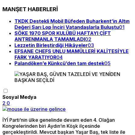
MANŞET HABERLERİ
TKDK Destekli Mobil Büfeden Buharkent’in Altın
Değeri Sarı Lop İnciri Vatandaşlarla Buluştu
01
SÖKE 1970 SPOR KULÜBÜ HAFTAYI ÇİFT
ANTRENMANLA TAMAMLADI
02
Lezzetin Birleştirdiği Hikâyeler
03
EFSANE CHEFS UNLU MAMÜLLERİ KALİTESİYLE
FARK YARATIYOR
04
Palandöken’e Künkcü’den tam destek
05
Sosyal Medya
2
0
İYİ Parti’nin ülke genelinde devam eden 4. Olağan
Kongrelerinden biri Aydın’ın Köşk ilçesinde
gerçekleştirildi. Mevcut başkan Yaşar Baş, tek liste ile