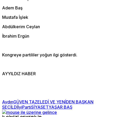
Adem Baş
Mustafa İşlek
Abdülkerim Ceylan
İbrahim Ergün
Kongreye partililer yoğun ilgi gösterdi.
AYYILDIZ HABER
Aydın
GÜVEN TAZELEDİ VE YENİDEN BAŞKAN
SEÇİLDİ
İyiParti
SİYASET
YAŞAR BAŞ