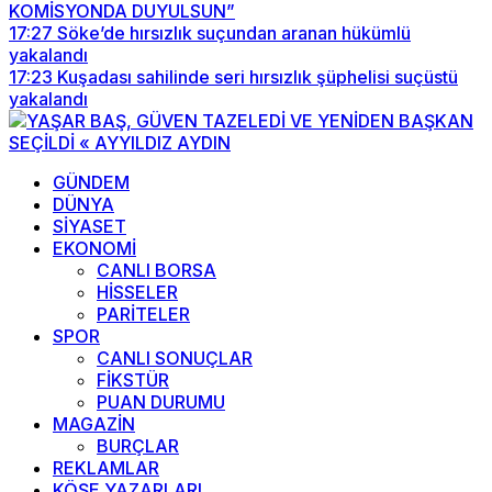
KOMİSYONDA DUYULSUN”
17:27
Söke’de hırsızlık suçundan aranan hükümlü
yakalandı
17:23
Kuşadası sahilinde seri hırsızlık şüphelisi suçüstü
yakalandı
GÜNDEM
DÜNYA
SİYASET
EKONOMİ
CANLI BORSA
HİSSELER
PARİTELER
SPOR
CANLI SONUÇLAR
FİKSTÜR
PUAN DURUMU
MAGAZİN
BURÇLAR
REKLAMLAR
KÖŞE YAZARLARI