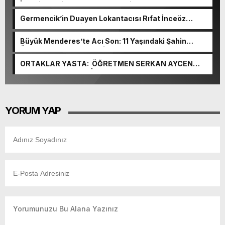
İbrahim Ergin Hayatını Kaybetti
Germencik’in Duayen Lokantacısı Rıfat İnceöz
Hayatını Kaybetti
Büyük Menderes’te Acı Son: 11 Yaşındaki Şahin
Özdağ’ın Cansız Bedenine Ulaşıldı
ORTAKLAR YASTA: ÖĞRETMEN SERKAN AYCEN
HAYATINI KAYBETTİ
YORUM YAP