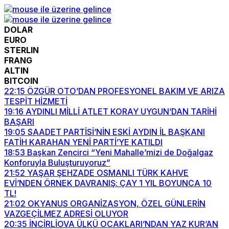
DOLAR
EURO
STERLIN
FRANG
ALTIN
BITCOIN
22:15
ÖZGÜR OTO’DAN PROFESYONEL BAKIM VE ARIZA
TESPİT HİZMETİ
19:16
AYDINLI MİLLİ ATLET KORAY UYGUN’DAN TARİHİ
BAŞARI
19:05
SAADET PARTİSİ’NİN ESKİ AYDIN İL BAŞKANI
FATİH KARAHAN YENİ PARTİ’YE KATILDI
18:53
Başkan Zencirci “Yeni Mahalle’mizi de Doğalgaz
Konforuyla Buluşturuyoruz”
21:52
YAŞAR ŞEHZADE OSMANLI TÜRK KAHVE
EVİ’NDEN ÖRNEK DAVRANIŞ: ÇAY 1 YIL BOYUNCA 10
TL!
21:02
OKYANUS ORGANİZASYON, ÖZEL GÜNLERİN
VAZGEÇİLMEZ ADRESİ OLUYOR
20:35
İNCİRLİOVA ÜLKÜ OCAKLARI’NDAN YAZ KUR’AN