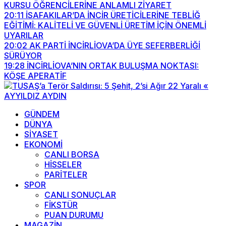
KURSU ÖĞRENCİLERİNE ANLAMLI ZİYARET
20:11
İSAFAKILAR’DA İNCİR ÜRETİCİLERİNE TEBLİĞ
EĞİTİMİ: KALİTELİ VE GÜVENLİ ÜRETİM İÇİN ÖNEMLİ
UYARILAR
20:02
AK PARTİ İNCİRLİOVA’DA ÜYE SEFERBERLİĞİ
SÜRÜYOR
19:28
İNCİRLİOVA’NIN ORTAK BULUŞMA NOKTASI:
KÖŞE APERATİF
GÜNDEM
DÜNYA
SİYASET
EKONOMİ
CANLI BORSA
HİSSELER
PARİTELER
SPOR
CANLI SONUÇLAR
FİKSTÜR
PUAN DURUMU
MAGAZİN