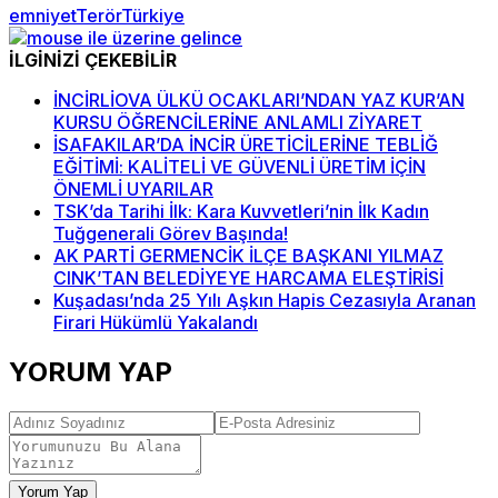
emniyet
Terör
Türkiye
İLGİNİZİ ÇEKEBİLİR
İNCİRLİOVA ÜLKÜ OCAKLARI’NDAN YAZ KUR’AN
KURSU ÖĞRENCİLERİNE ANLAMLI ZİYARET
İSAFAKILAR’DA İNCİR ÜRETİCİLERİNE TEBLİĞ
EĞİTİMİ: KALİTELİ VE GÜVENLİ ÜRETİM İÇİN
ÖNEMLİ UYARILAR
TSK’da Tarihi İlk: Kara Kuvvetleri’nin İlk Kadın
Tuğgenerali Görev Başında!
AK PARTİ GERMENCİK İLÇE BAŞKANI YILMAZ
CINK’TAN BELEDİYEYE HARCAMA ELEŞTİRİSİ
Kuşadası’nda 25 Yılı Aşkın Hapis Cezasıyla Aranan
Firari Hükümlü Yakalandı
YORUM YAP
Yorum Yap