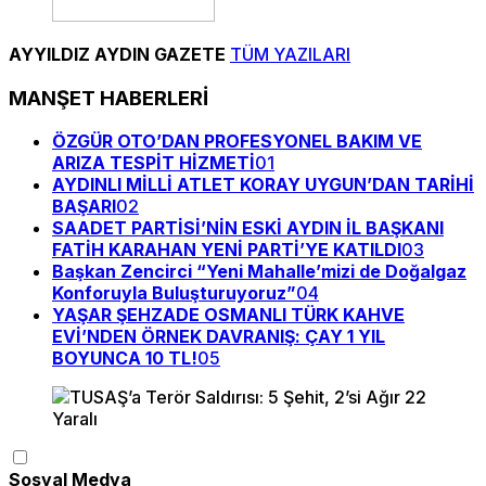
AYYILDIZ AYDIN GAZETE
TÜM YAZILARI
MANŞET HABERLERİ
ÖZGÜR OTO’DAN PROFESYONEL BAKIM VE
ARIZA TESPİT HİZMETİ
01
AYDINLI MİLLİ ATLET KORAY UYGUN’DAN TARİHİ
BAŞARI
02
SAADET PARTİSİ’NİN ESKİ AYDIN İL BAŞKANI
FATİH KARAHAN YENİ PARTİ’YE KATILDI
03
Başkan Zencirci “Yeni Mahalle’mizi de Doğalgaz
Konforuyla Buluşturuyoruz”
04
YAŞAR ŞEHZADE OSMANLI TÜRK KAHVE
EVİ’NDEN ÖRNEK DAVRANIŞ: ÇAY 1 YIL
BOYUNCA 10 TL!
05
Sosyal Medya