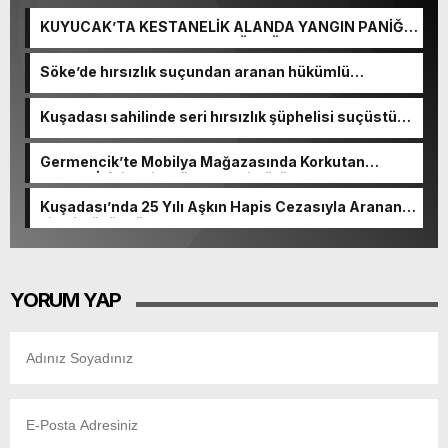
KUYUCAK’TA KESTANELİK ALANDA YANGIN PANİĞİ:
5 DEKARLIK ALAN ZARAR GÖRDÜ
Söke’de hırsızlık suçundan aranan hükümlü
yakalandı
Kuşadası sahilinde seri hırsızlık şüphelisi suçüstü
yakalandı
Germencik’te Mobilya Mağazasında Korkutan
Yangın! İtfaiyenin Müdahalesi Sürüyor
Kuşadası’nda 25 Yılı Aşkın Hapis Cezasıyla Aranan
Firari Hükümlü Yakalandı
YORUM YAP