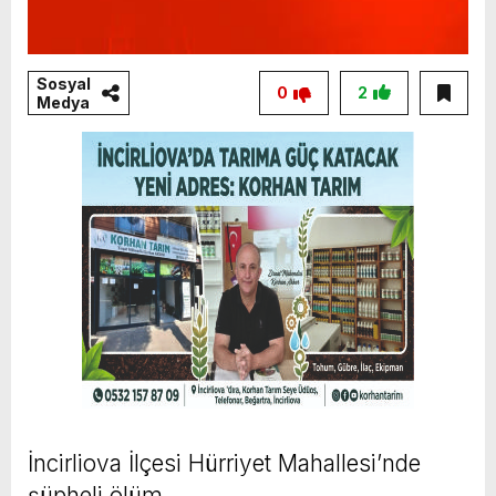
Sosyal
0
2
Medya
İncirliova İlçesi Hürriyet Mahallesi’nde
şüpheli ölüm.