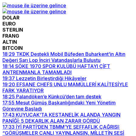
DOLAR
EURO
STERLIN
FRANG
ALTIN
BITCOIN
18:29
TKDK Destekli Mobil Büfeden Buharkent’in Altın
Değeri Sarı Lop İnciri Vatandaşlarla Buluştu
18:14
SÖKE 1970 SPOR KULÜBÜ HAFTAYI ÇİFT
ANTRENMANLA TAMAMLADI
19:37
Lezzetin Birleştirdiği Hikâyeler
19:20
EFSANE CHEFS UNLU MAMÜLLERİ KALİTESİYLE
FARK YARATIYOR
18:25
Palandöken’e Künkcü’den tam destek
17:55
Mesut Gümüş Başkanlığındaki Yeni Yönetim
Görevine Başladı
17:43
KUYUCAK’TA KESTANELİK ALANDA YANGIN
PANİĞİ: 5 DEKARLIK ALAN ZARAR GÖRDÜ
17:33
İYİ PARTİ’DEN TBMM’YE ŞEFFAFLIK ÇAĞRISI:
“GÖRÜŞMELER CANLI YAYINLANSIN, MİLLETİN SESİ