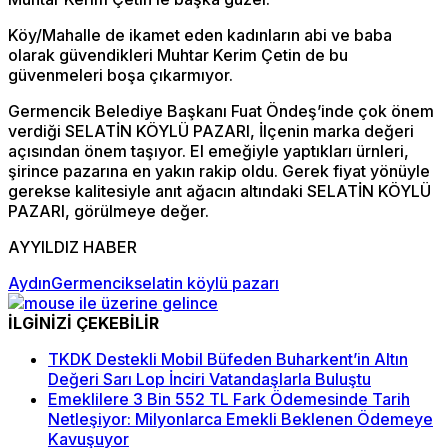
Köy/Mahalle de ikamet eden kadınların abi ve baba
olarak güvendikleri Muhtar Kerim Çetin de bu
güvenmeleri boşa çıkarmıyor.
Germencik Belediye Başkanı Fuat Öndeş’inde çok önem
verdiği SELATİN KÖYLÜ PAZARI, İlçenin marka değeri
açısından önem taşıyor. El emeğiyle yaptıkları ürnleri,
şirince pazarına en yakın rakip oldu. Gerek fiyat yönüyle
gerekse kalitesiyle anıt ağacın altındaki SELATİN KÖYLÜ
PAZARI, görülmeye değer.
AYYILDIZ HABER
Aydın
Germencik
selatin köylü pazarı
İLGİNİZİ ÇEKEBİLİR
TKDK Destekli Mobil Büfeden Buharkent’in Altın
Değeri Sarı Lop İnciri Vatandaşlarla Buluştu
Emeklilere 3 Bin 552 TL Fark Ödemesinde Tarih
Netleşiyor: Milyonlarca Emekli Beklenen Ödemeye
Kavuşuyor