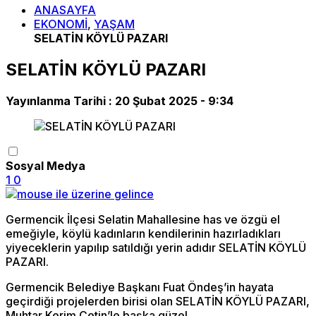
ANASAYFA
EKONOMİ
,
YAŞAM
SELATİN KÖYLÜ PAZARI
SELATİN KÖYLÜ PAZARI
Yayınlanma Tarihi :
20 Şubat 2025 - 9:34
Sosyal Medya
1
0
Germencik İlçesi Selatin Mahallesine has ve özgü el
emeğiyle, köylü kadınların kendilerinin hazırladıkları
yiyeceklerin yapılıp satıldığı yerin adıdır SELATİN KÖYLÜ
PAZARI.
Germencik Belediye Başkanı Fuat Öndeş’in hayata
geçirdiği projelerden birisi olan SELATİN KÖYLÜ PAZARI,
Muhtar Kerim Çetin’le başka güzel.