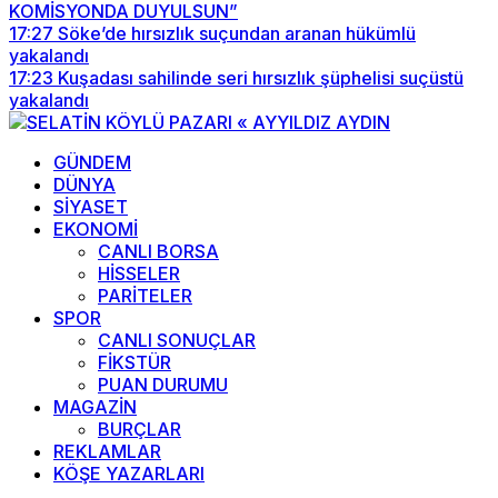
KOMİSYONDA DUYULSUN”
17:27
Söke’de hırsızlık suçundan aranan hükümlü
yakalandı
17:23
Kuşadası sahilinde seri hırsızlık şüphelisi suçüstü
yakalandı
GÜNDEM
DÜNYA
SİYASET
EKONOMİ
CANLI BORSA
HİSSELER
PARİTELER
SPOR
CANLI SONUÇLAR
FİKSTÜR
PUAN DURUMU
MAGAZİN
BURÇLAR
REKLAMLAR
KÖŞE YAZARLARI