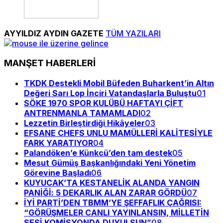
AYYILDIZ AYDIN GAZETE
TÜM YAZILARI
MANŞET HABERLERİ
TKDK Destekli Mobil Büfeden Buharkent’in Altın
Değeri Sarı Lop İnciri Vatandaşlarla Buluştu
01
SÖKE 1970 SPOR KULÜBÜ HAFTAYI ÇİFT
ANTRENMANLA TAMAMLADI
02
Lezzetin Birleştirdiği Hikâyeler
03
EFSANE CHEFS UNLU MAMÜLLERİ KALİTESİYLE
FARK YARATIYOR
04
Palandöken’e Künkcü’den tam destek
05
Mesut Gümüş Başkanlığındaki Yeni Yönetim
Görevine Başladı
06
KUYUCAK’TA KESTANELİK ALANDA YANGIN
PANİĞİ: 5 DEKARLIK ALAN ZARAR GÖRDÜ
07
İYİ PARTİ’DEN TBMM’YE ŞEFFAFLIK ÇAĞRISI:
“GÖRÜŞMELER CANLI YAYINLANSIN, MİLLETİN
SESİ KOMİSYONDA DUYULSUN”
08