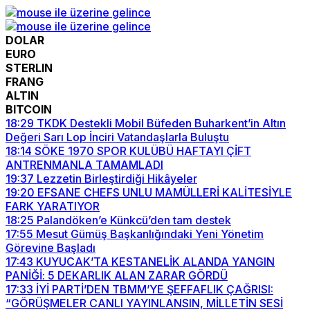
DOLAR
EURO
STERLIN
FRANG
ALTIN
BITCOIN
18:29
TKDK Destekli Mobil Büfeden Buharkent’in Altın
Değeri Sarı Lop İnciri Vatandaşlarla Buluştu
18:14
SÖKE 1970 SPOR KULÜBÜ HAFTAYI ÇİFT
ANTRENMANLA TAMAMLADI
19:37
Lezzetin Birleştirdiği Hikâyeler
19:20
EFSANE CHEFS UNLU MAMÜLLERİ KALİTESİYLE
FARK YARATIYOR
18:25
Palandöken’e Künkcü’den tam destek
17:55
Mesut Gümüş Başkanlığındaki Yeni Yönetim
Görevine Başladı
17:43
KUYUCAK’TA KESTANELİK ALANDA YANGIN
PANİĞİ: 5 DEKARLIK ALAN ZARAR GÖRDÜ
17:33
İYİ PARTİ’DEN TBMM’YE ŞEFFAFLIK ÇAĞRISI:
“GÖRÜŞMELER CANLI YAYINLANSIN, MİLLETİN SESİ