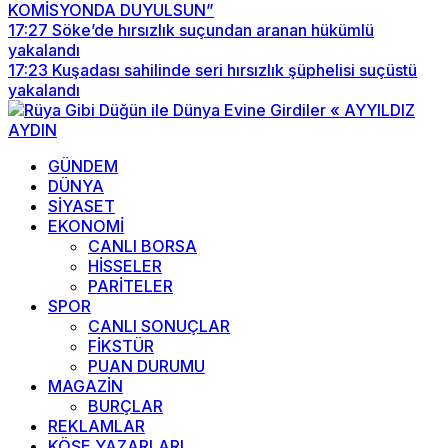
KOMİSYONDA DUYULSUN”
17:27
Söke’de hırsızlık suçundan aranan hükümlü
yakalandı
17:23
Kuşadası sahilinde seri hırsızlık şüphelisi suçüstü
yakalandı
GÜNDEM
DÜNYA
SİYASET
EKONOMİ
CANLI BORSA
HİSSELER
PARİTELER
SPOR
CANLI SONUÇLAR
FİKSTÜR
PUAN DURUMU
MAGAZİN
BURÇLAR
REKLAMLAR
KÖŞE YAZARLARI