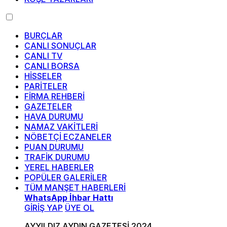
BURÇLAR
CANLI SONUÇLAR
CANLI TV
CANLI BORSA
HİSSELER
PARİTELER
FİRMA REHBERİ
GAZETELER
HAVA DURUMU
NAMAZ VAKİTLERİ
NÖBETÇİ ECZANELER
PUAN DURUMU
TRAFİK DURUMU
YEREL HABERLER
POPÜLER GALERİLER
TÜM MANŞET HABERLERİ
WhatsApp İhbar Hattı
GİRİŞ YAP
ÜYE OL
AYYILDIZ AYDIN GAZETESİ 2024