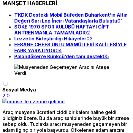
MANŞET HABERLERİ
TKDK Destekli Mobil Büfeden Buharkent’in Altın
Değeri Sarı Lop İnciri Vatandaşlarla Buluştu
01
SÖKE 1970 SPOR KULÜBÜ HAFTAYI ÇİFT
ANTRENMANLA TAMAMLADI
02
Lezzetin Birleştirdiği Hikâyeler
03
EFSANE CHEFS UNLU MAMÜLLERİ KALİTESİYLE
FARK YARATIYOR
04
Palandöken’e Künkcü’den tam destek
05
Sosyal Medya
2
0
Araç muayene ücretleri ciddi bir kalem haline geldi
bildiğiniz üzere. Bu da araç sahiplerinde büyük bir strese
sebep oldu. Tuzla’da aracı muayeneden geçemeyen bir
adam ilginç bir yola başvurdu. Öfkelenen adam aracını