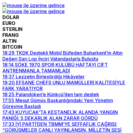
DOLAR
EURO
STERLIN
FRANG
ALTIN
BITCOIN
18:29
TKDK Destekli Mobil Büfeden Buharkent’in Altın
Değeri Sarı Lop İnciri Vatandaşlarla Buluştu
18:14
SÖKE 1970 SPOR KULÜBÜ HAFTAYI ÇİFT
ANTRENMANLA TAMAMLADI
19:37
Lezzetin Birleştirdiği Hikâyeler
19:20
EFSANE CHEFS UNLU MAMÜLLERİ KALİTESİYLE
FARK YARATIYOR
18:25
Palandöken’e Künkcü’den tam destek
17:55
Mesut Gümüş Başkanlığındaki Yeni Yönetim
Görevine Başladı
17:43
KUYUCAK’TA KESTANELİK ALANDA YANGIN
PANİĞİ: 5 DEKARLIK ALAN ZARAR GÖRDÜ
17:33
İYİ PARTİ’DEN TBMM’YE ŞEFFAFLIK ÇAĞRISI:
“GÖRÜŞMELER CANLI YAYINLANSIN, MİLLETİN SESİ