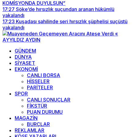
KOMİSYONDA DUYULSUN”
17:27
Söke’de hırsızlık suçundan aranan hükümlü
yakalandı
17:23
Kuşadası sahilinde seri hırsızlık şüphelisi suçüstü
yakalandı
GÜNDEM
DÜNYA
SİYASET
EKONOMİ
CANLI BORSA
HİSSELER
PARİTELER
SPOR
CANLI SONUÇLAR
FİKSTÜR
PUAN DURUMU
MAGAZİN
BURÇLAR
REKLAMLAR
KÖŞE YAZARLARI