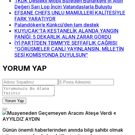
TKDK Destekli Mobil Büfeden Buharkent’in Altın
Değeri Sarı Lop İnciri Vatandaşlarla Buluştu
EFSANE CHEFS UNLU MAMÜLLERİ KALİTESİYLE
FARK YARATIYOR
Palandöken’e Künkcü’den tam destek
KUYUCAK’TA KESTANELİK ALANDA YANGIN
PANİĞİ: 5 DEKARLIK ALAN ZARAR GÖRDÜ
İYİ PARTİ’DEN TBMM’YE ŞEFFAFLIK ÇAĞRISI:
“GÖRÜŞMELER CANLI YAYINLANSIN, MİLLETİN
SESİ KOMİSYONDA DUYULSUN”
YORUM YAP
Yorum Yap
Günün önemli haberlerinden anında bilgi sahibi olmak