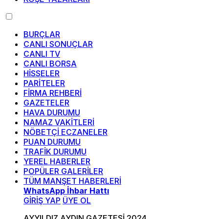
BURÇLAR
CANLI SONUÇLAR
CANLI TV
CANLI BORSA
HİSSELER
PARİTELER
FİRMA REHBERİ
GAZETELER
HAVA DURUMU
NAMAZ VAKİTLERİ
NÖBETÇİ ECZANELER
PUAN DURUMU
TRAFİK DURUMU
YEREL HABERLER
POPÜLER GALERİLER
TÜM MANŞET HABERLERİ
WhatsApp İhbar Hattı
GİRİŞ YAP
ÜYE OL
AYYILDIZ AYDIN GAZETESİ 2024