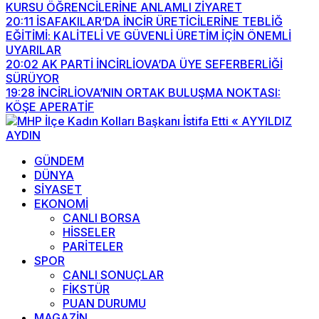
KURSU ÖĞRENCİLERİNE ANLAMLI ZİYARET
20:11
İSAFAKILAR’DA İNCİR ÜRETİCİLERİNE TEBLİĞ
EĞİTİMİ: KALİTELİ VE GÜVENLİ ÜRETİM İÇİN ÖNEMLİ
UYARILAR
20:02
AK PARTİ İNCİRLİOVA’DA ÜYE SEFERBERLİĞİ
SÜRÜYOR
19:28
İNCİRLİOVA’NIN ORTAK BULUŞMA NOKTASI:
KÖŞE APERATİF
GÜNDEM
DÜNYA
SİYASET
EKONOMİ
CANLI BORSA
HİSSELER
PARİTELER
SPOR
CANLI SONUÇLAR
FİKSTÜR
PUAN DURUMU
MAGAZİN