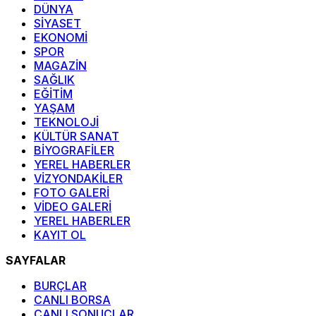
DÜNYA
SİYASET
EKONOMİ
SPOR
MAGAZİN
SAĞLIK
EĞİTİM
YAŞAM
TEKNOLOJİ
KÜLTÜR SANAT
BİYOGRAFİLER
YEREL HABERLER
VİZYONDAKİLER
FOTO GALERİ
VİDEO GALERİ
YEREL HABERLER
KAYIT OL
SAYFALAR
BURÇLAR
CANLI BORSA
CANLI SONUÇLAR