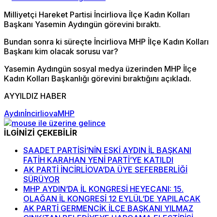
Milliyetçi Hareket Partisi İncirliova İlçe Kadın Kolları
Başkanı Yasemin Aydıngün görevini bıraktı.
Bundan sonra ki süreçte İncirliova MHP İlçe Kadın Kolları
Başkanı kim olacak sorusu var?
Yasemin Aydıngün sosyal medya üzerinden MHP İlçe
Kadın Kolları Başkanlığı görevini bıraktığını açıkladı.
AYYILDIZ HABER
Aydın
İncirliova
MHP
İLGİNİZİ ÇEKEBİLİR
SAADET PARTİSİ’NİN ESKİ AYDIN İL BAŞKANI
FATİH KARAHAN YENİ PARTİ’YE KATILDI
AK PARTİ İNCİRLİOVA’DA ÜYE SEFERBERLİĞİ
SÜRÜYOR
MHP AYDIN’DA İL KONGRESİ HEYECANI: 15.
OLAĞAN İL KONGRESİ 12 EYLÜL’DE YAPILACAK
AK PARTİ GERMENCİK İLÇE BAŞKANI YILMAZ