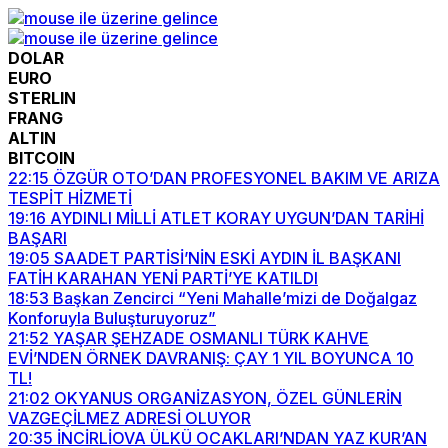
DOLAR
EURO
STERLIN
FRANG
ALTIN
BITCOIN
22:15
ÖZGÜR OTO’DAN PROFESYONEL BAKIM VE ARIZA
TESPİT HİZMETİ
19:16
AYDINLI MİLLİ ATLET KORAY UYGUN’DAN TARİHİ
BAŞARI
19:05
SAADET PARTİSİ’NİN ESKİ AYDIN İL BAŞKANI
FATİH KARAHAN YENİ PARTİ’YE KATILDI
18:53
Başkan Zencirci “Yeni Mahalle’mizi de Doğalgaz
Konforuyla Buluşturuyoruz”
21:52
YAŞAR ŞEHZADE OSMANLI TÜRK KAHVE
EVİ’NDEN ÖRNEK DAVRANIŞ: ÇAY 1 YIL BOYUNCA 10
TL!
21:02
OKYANUS ORGANİZASYON, ÖZEL GÜNLERİN
VAZGEÇİLMEZ ADRESİ OLUYOR
20:35
İNCİRLİOVA ÜLKÜ OCAKLARI’NDAN YAZ KUR’AN