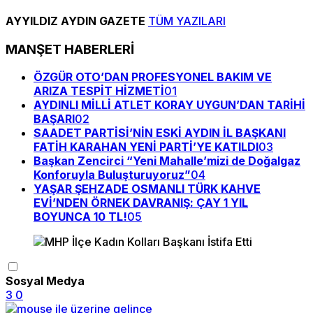
AYYILDIZ AYDIN GAZETE
TÜM YAZILARI
MANŞET HABERLERİ
ÖZGÜR OTO’DAN PROFESYONEL BAKIM VE
ARIZA TESPİT HİZMETİ
01
AYDINLI MİLLİ ATLET KORAY UYGUN’DAN TARİHİ
BAŞARI
02
SAADET PARTİSİ’NİN ESKİ AYDIN İL BAŞKANI
FATİH KARAHAN YENİ PARTİ’YE KATILDI
03
Başkan Zencirci “Yeni Mahalle’mizi de Doğalgaz
Konforuyla Buluşturuyoruz”
04
YAŞAR ŞEHZADE OSMANLI TÜRK KAHVE
EVİ’NDEN ÖRNEK DAVRANIŞ: ÇAY 1 YIL
BOYUNCA 10 TL!
05
Sosyal Medya
3
0