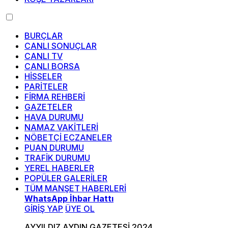
BURÇLAR
CANLI SONUÇLAR
CANLI TV
CANLI BORSA
HİSSELER
PARİTELER
FİRMA REHBERİ
GAZETELER
HAVA DURUMU
NAMAZ VAKİTLERİ
NÖBETÇİ ECZANELER
PUAN DURUMU
TRAFİK DURUMU
YEREL HABERLER
POPÜLER GALERİLER
TÜM MANŞET HABERLERİ
WhatsApp İhbar Hattı
GİRİŞ YAP
ÜYE OL
AYYILDIZ AYDIN GAZETESİ 2024