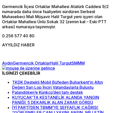
Germencik İlçesi Ortaklar Mahallesi Atatürk Caddesi 9/2
numarada daha önce faaliyetini sürdüren Serbest
Muhasebeci Mali Müşavir Halil Turgut yeni işyeri olan
Ortaklar Mahallesi Ünlü Sokak 32 (zemin kat – Eski PTT
arkası) numaraya taşınmıştır.
0.256 577 40 80
AYYILDIZ HABER
Aydın
Germencik Ortaklar
Halil Turgut
SMMM
İLGİNİZİ ÇEKEBİLİR
TKDK Destekli Mobil Büfeden Buharkent’in Altın
Değeri Sarı Lop İnciri Vatandaşlarla Buluştu
Palandöken’e Künkcü’den tam destek
KUYUCAK’TA KESTANELİK ALANDA YANGIN
PANİĞİ: 5 DEKARLIK ALAN ZARAR GÖRDÜ
İYİ PARTİ’DEN TBMM’YE ŞEFFAFLIK ÇAĞRISI:
“GÖRÜŞMELER CANLI YAYINLANSIN, MİLLETİN