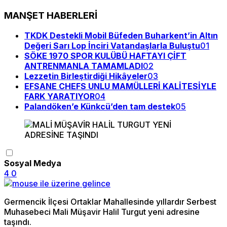
MANŞET HABERLERİ
TKDK Destekli Mobil Büfeden Buharkent’in Altın
Değeri Sarı Lop İnciri Vatandaşlarla Buluştu
01
SÖKE 1970 SPOR KULÜBÜ HAFTAYI ÇİFT
ANTRENMANLA TAMAMLADI
02
Lezzetin Birleştirdiği Hikâyeler
03
EFSANE CHEFS UNLU MAMÜLLERİ KALİTESİYLE
FARK YARATIYOR
04
Palandöken’e Künkcü’den tam destek
05
Sosyal Medya
4
0
Germencik İlçesi Ortaklar Mahallesinde yıllardır Serbest
Muhasebeci Mali Müşavir Halil Turgut yeni adresine
taşındı.