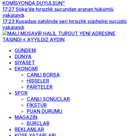
KOMİSYONDA DUYULSUN”
17:27
Söke’de hırsızlık suçundan aranan hükümlü
yakalandı
17:23
Kuşadası sahilinde seri hırsızlık şüphelisi suçüstü
yakalandı
GÜNDEM
DÜNYA
SİYASET
EKONOMİ
CANLI BORSA
HİSSELER
PARİTELER
SPOR
CANLI SONUÇLAR
FİKSTÜR
PUAN DURUMU
MAGAZİN
BURÇLAR
REKLAMLAR
KÖŞE YAZARLARI