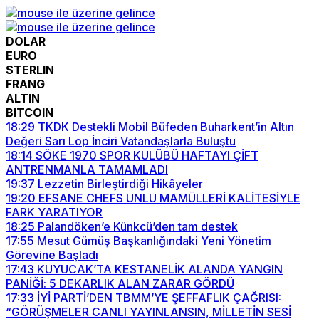
DOLAR
EURO
STERLIN
FRANG
ALTIN
BITCOIN
18:29
TKDK Destekli Mobil Büfeden Buharkent’in Altın
Değeri Sarı Lop İnciri Vatandaşlarla Buluştu
18:14
SÖKE 1970 SPOR KULÜBÜ HAFTAYI ÇİFT
ANTRENMANLA TAMAMLADI
19:37
Lezzetin Birleştirdiği Hikâyeler
19:20
EFSANE CHEFS UNLU MAMÜLLERİ KALİTESİYLE
FARK YARATIYOR
18:25
Palandöken’e Künkcü’den tam destek
17:55
Mesut Gümüş Başkanlığındaki Yeni Yönetim
Görevine Başladı
17:43
KUYUCAK’TA KESTANELİK ALANDA YANGIN
PANİĞİ: 5 DEKARLIK ALAN ZARAR GÖRDÜ
17:33
İYİ PARTİ’DEN TBMM’YE ŞEFFAFLIK ÇAĞRISI:
“GÖRÜŞMELER CANLI YAYINLANSIN, MİLLETİN SESİ