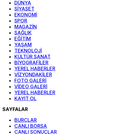
DÜNYA
SİYASET
EKONOMİ
SPOR
MAGAZİN
SAĞLIK
EĞİTİM
YAŞAM
TEKNOLOJİ
KÜLTÜR SANAT
BİYOGRAFİLER
YEREL HABERLER
VİZYONDAKİLER
FOTO GALERİ
VİDEO GALERİ
YEREL HABERLER
KAYIT OL
SAYFALAR
BURÇLAR
CANLI BORSA
CANLI SONUÇLAR