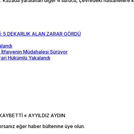
edi. Kazada yaralanan diğer 4 sürücü, çevredeki hastanelere ka
: 5 DEKARLIK ALAN ZARAR GÖRDÜ
alandı
İtfaiyenin Müdahalesi Sürüyor
rari Hükümlü Yakalandı
orsanız eğer haber bültenine üye olun.