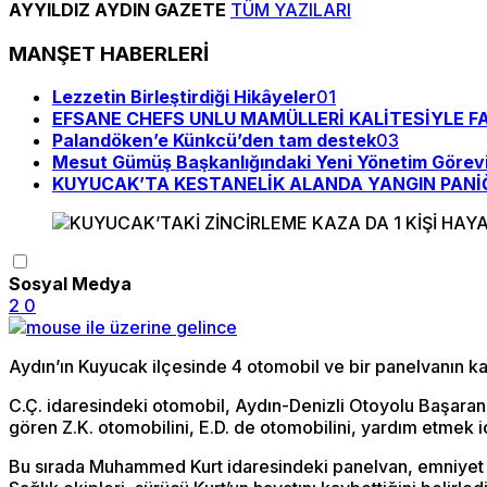
AYYILDIZ AYDIN GAZETE
TÜM YAZILARI
MANŞET HABERLERİ
Lezzetin Birleştirdiği Hikâyeler
01
EFSANE CHEFS UNLU MAMÜLLERİ KALİTESİYLE F
Palandöken’e Künkcü’den tam destek
03
Mesut Gümüş Başkanlığındaki Yeni Yönetim Görevi
KUYUCAK’TA KESTANELİK ALANDA YANGIN PANİĞ
Sosyal Medya
2
0
Aydın’ın Kuyucak ilçesinde 4 otomobil ve bir panelvanın karış
C.Ç. idaresindeki otomobil, Aydın-Denizli Otoyolu Başaran
gören Z.K. otomobilini, E.D. de otomobilini, yardım etmek iç
Bu sırada Muhammed Kurt idaresindeki panelvan, emniyet şe