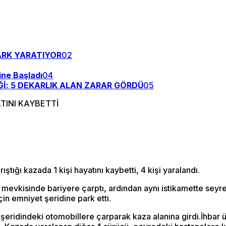
ARK YARATIYOR
02
ne Başladı
04
İ: 5 DEKARLIK ALAN ZARAR GÖRDÜ
05
tığı kazada 1 kişi hayatını kaybetti, 4 kişi yaralandı.
 mevkisinde bariyere çarptı, ardından aynı istikamette seyr
in emniyet şeridine park etti.
ridindeki otomobillere çarparak kaza alanına girdi.İhbar üz