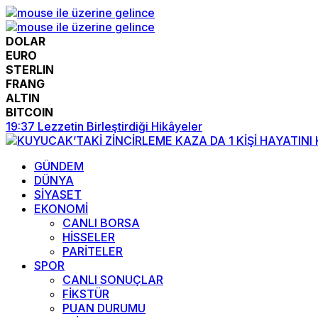
DOLAR
EURO
STERLIN
FRANG
ALTIN
BITCOIN
19:37
Lezzetin Birleştirdiği Hikâyeler
GÜNDEM
DÜNYA
SİYASET
EKONOMİ
CANLI BORSA
HİSSELER
PARİTELER
SPOR
CANLI SONUÇLAR
FİKSTÜR
PUAN DURUMU