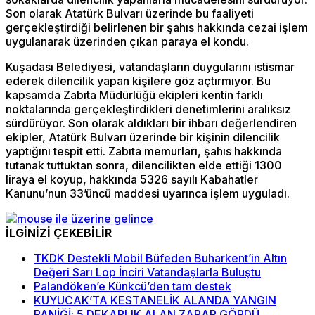
Son olarak Atatürk Bulvarı üzerinde bu faaliyeti
gerçekleştirdiği belirlenen bir şahıs hakkında cezai işlem
uygulanarak üzerinden çıkan paraya el kondu.
Kuşadası Belediyesi, vatandaşların duygularını istismar
ederek dilencilik yapan kişilere göz açtırmıyor. Bu
kapsamda Zabıta Müdürlüğü ekipleri kentin farklı
noktalarında gerçekleştirdikleri denetimlerini aralıksız
sürdürüyor. Son olarak aldıkları bir ihbarı değerlendiren
ekipler, Atatürk Bulvarı üzerinde bir kişinin dilencilik
yaptığını tespit etti. Zabıta memurları, şahıs hakkında
tutanak tuttuktan sonra, dilencilikten elde ettiği 1300
liraya el koyup, hakkında 5326 sayılı Kabahatler
Kanunu’nun 33’üncü maddesi uyarınca işlem uyguladı.
İLGİNİZİ ÇEKEBİLİR
TKDK Destekli Mobil Büfeden Buharkent’in Altın
Değeri Sarı Lop İnciri Vatandaşlarla Buluştu
Palandöken’e Künkcü’den tam destek
KUYUCAK’TA KESTANELİK ALANDA YANGIN
PANİĞİ: 5 DEKARLIK ALAN ZARAR GÖRDÜ