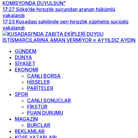
KOMİSYONDA DUYULSUN”
17:27
Söke’de hırsızlık suçundan aranan hükümlü
yakalandı
17:23
Kuşadası sahilinde seri hırsızlık şüphelisi suçüstü
yakalandı
GÜNDEM
DÜNYA
SİYASET
EKONOMİ
CANLI BORSA
HİSSELER
PARİTELER
SPOR
CANLI SONUÇLAR
FİKSTÜR
PUAN DURUMU
MAGAZİN
BURÇLAR
REKLAMLAR
KÖŞE YAZARLARI