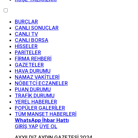
BURÇLAR
CANLI SONUÇLAR
CANLI TV
CANLI BORSA
HİSSELER
PARİTELER
FİRMA REHBERİ
GAZETELER
HAVA DURUMU
NAMAZ VAKİTLERİ
NÖBETÇİ ECZANELER
PUAN DURUMU
TRAFİK DURUMU
YEREL HABERLER
POPÜLER GALERİLER
TÜM MANŞET HABERLERİ
WhatsApp İhbar Hattı
GİRİŞ YAP
ÜYE OL
AYYILDIZ AYDIN GAZETESİ 2024