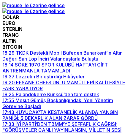
DOLAR
EURO
STERLIN
FRANG
ALTIN
BITCOIN
18:29
TKDK Destekli Mobil Büfeden Buharkent’in Altın
Değeri Sarı Lop İnciri Vatandaşlarla Buluştu
18:14
SÖKE 1970 SPOR KULÜBÜ HAFTAYI ÇİFT
ANTRENMANLA TAMAMLADI
19:37
Lezzetin Birleştirdiği Hikâyeler
19:20
EFSANE CHEFS UNLU MAMÜLLERİ KALİTESİYLE
FARK YARATIYOR
18:25
Palandöken’e Künkcü’den tam destek
17:55
Mesut Gümüş Başkanlığındaki Yeni Yönetim
Görevine Başladı
17:43
KUYUCAK’TA KESTANELİK ALANDA YANGIN
PANİĞİ: 5 DEKARLIK ALAN ZARAR GÖRDÜ
17:33
İYİ PARTİ’DEN TBMM’YE ŞEFFAFLIK ÇAĞRISI:
“GÖRÜŞMELER CANLI YAYINLANSIN, MİLLETİN SESİ