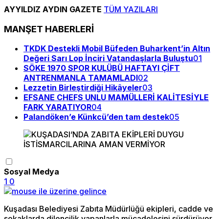
AYYILDIZ AYDIN GAZETE
TÜM YAZILARI
MANŞET HABERLERİ
TKDK Destekli Mobil Büfeden Buharkent’in Altın
Değeri Sarı Lop İnciri Vatandaşlarla Buluştu
01
SÖKE 1970 SPOR KULÜBÜ HAFTAYI ÇİFT
ANTRENMANLA TAMAMLADI
02
Lezzetin Birleştirdiği Hikâyeler
03
EFSANE CHEFS UNLU MAMÜLLERİ KALİTESİYLE
FARK YARATIYOR
04
Palandöken’e Künkcü’den tam destek
05
Sosyal Medya
1
0
Kuşadası Belediyesi Zabıta Müdürlüğü ekipleri, cadde ve
sokaklarda dilencilik yapanlarla mücadelesini sürdürüyor.