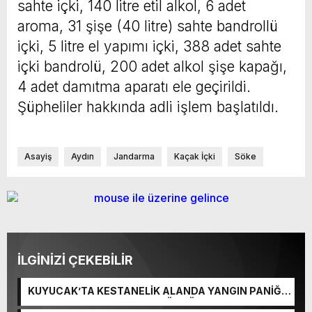
sahte içki, 140 litre etil alkol, 6 adet
aroma, 31 şişe (40 litre) sahte bandrollü
içki, 5 litre el yapımı içki, 388 adet sahte
içki bandrolü, 200 adet alkol şişe kapağı,
4 adet damıtma aparatı ele geçirildi.
Şüpheliler hakkında adli işlem başlatıldı.
Asayiş
Aydın
Jandarma
Kaçak İçki
Söke
İLGİNİZİ ÇEKEBİLİR
KUYUCAK’TA KESTANELİK ALANDA YANGIN PANİĞİ:
5 DEKARLIK ALAN ZARAR GÖRDÜ