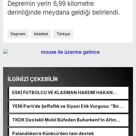
Depremin yerin 6,99 kilometre
derinliğinde meydana geldiği belirlendi.
Deprem
İstanbul
Türkiye
İLGİNİZİ ÇEKEBİLİR
ESKİ FUTBOLCU VE KLASMAN HAKEMİ HAKAN
ERGİN HAYATINI KAYBETTİ
YENİ Parti’de Şeffaflık ve Siyasi Etik Vurgusu: “Bir
Kuruşun Bile Hesabı Verilmeli”
TKDK Destekli Mobil Büfeden Buharkent’in Altın
Değeri Sarı Lop İnciri Vatandaşlarla Buluştu
Palandöken’e Künkcü’den tam destek