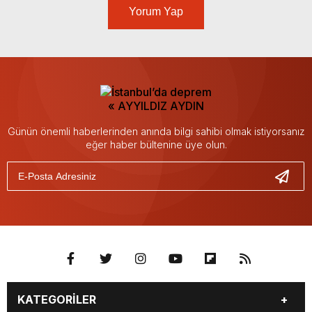
Yorum Yap
Günün önemli haberlerinden anında bilgi sahibi olmak istiyorsanız
eğer haber bültenine üye olun.
KATEGORİLER