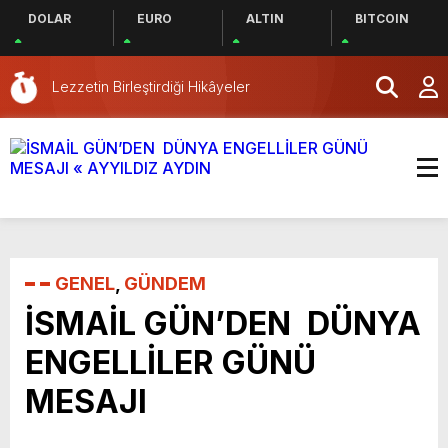
DOLAR
EURO
ALTIN
BITCOIN
Lezzetin Birleştirdiği Hikâyeler
EFSANE CHE
KALİTESİYLE
GENEL
,
GÜNDEM
İSMAİL GÜN’DEN DÜNYA
ENGELLİLER GÜNÜ
MESAJI