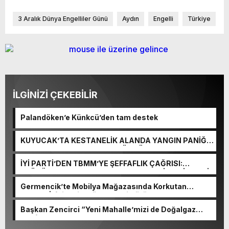
3 Aralık Dünya Engelliler Günü
Aydın
Engelli
Türkiye
İLGİNİZİ ÇEKEBİLİR
Palandöken’e Künkcü’den tam destek
KUYUCAK’TA KESTANELİK ALANDA YANGIN PANİĞİ:
5 DEKARLIK ALAN ZARAR GÖRDÜ
İYİ PARTİ’DEN TBMM’YE ŞEFFAFLIK ÇAĞRISI:
“GÖRÜŞMELER CANLI YAYINLANSIN, MİLLETİN SESİ
KOMİSYONDA DUYULSUN”
Germencik’te Mobilya Mağazasında Korkutan
Yangın! İtfaiyenin Müdahalesi Sürüyor
Başkan Zencirci “Yeni Mahalle’mizi de Doğalgaz
Konforuyla Buluşturuyoruz”