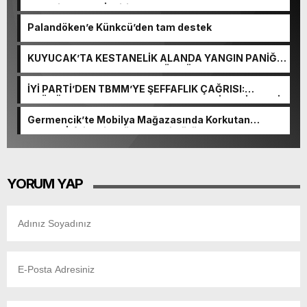
Değeri Sarı Lop İnciri Vatandaşlarla Buluştu
Palandöken’e Künkcü’den tam destek
KUYUCAK’TA KESTANELİK ALANDA YANGIN PANİĞİ:
5 DEKARLIK ALAN ZARAR GÖRDÜ
İYİ PARTİ’DEN TBMM’YE ŞEFFAFLIK ÇAĞRISI:
“GÖRÜŞMELER CANLI YAYINLANSIN, MİLLETİN SESİ
KOMİSYONDA DUYULSUN”
Germencik’te Mobilya Mağazasında Korkutan
Yangın! İtfaiyenin Müdahalesi Sürüyor
YORUM YAP