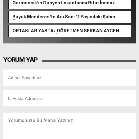
Germencik’in Duayen Lokantacısı Rıfat İnceöz
Hayatını Kaybetti
Büyük Menderes’te Acı Son: 11 Yaşındaki Şahin
Özdağ’ın Cansız Bedenine Ulaşıldı
ORTAKLAR YASTA: ÖĞRETMEN SERKAN AYCEN
HAYATINI KAYBETTİ
YORUM YAP