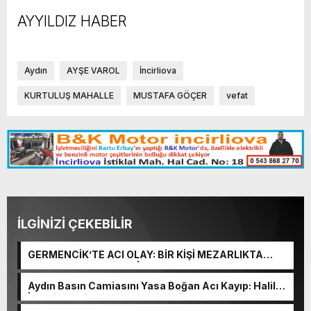
AYYILDIZ HABER
Aydın
AYŞE VAROL
İncirliova
KURTULUŞ MAHALLE
MUSTAFA GÖÇER
vefat
İLGİNİZİ ÇEKEBİLİR
GERMENCİK’TE ACI OLAY: BİR KİŞİ MEZARLIKTA
YAŞAMINA SON VERDİ
Aydın Basın Camiasını Yasa Boğan Acı Kayıp: Halil
İbrahim Ergin Hayatını Kaybetti