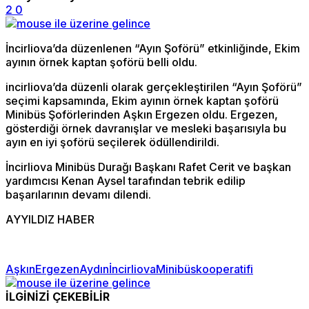
2
0
İncirliova’da düzenlenen “Ayın Şoförü” etkinliğinde, Ekim
ayının örnek kaptan şoförü belli oldu.
incirliova’da düzenli olarak gerçekleştirilen “Ayın Şoförü”
seçimi kapsamında, Ekim ayının örnek kaptan şoförü
Minibüs Şoförlerinden Aşkın Ergezen oldu. Ergezen,
gösterdiği örnek davranışlar ve mesleki başarısıyla bu
ayın en iyi şoförü seçilerek ödüllendirildi.
İncirliova Minibüs Durağı Başkanı Rafet Cerit ve başkan
yardımcısı Kenan Aysel tarafından tebrik edilip
başarılarının devamı dilendi.
AYYILDIZ HABER
AşkınErgezen
Aydın
İncirliova
Minibüskooperatifi
İLGİNİZİ ÇEKEBİLİR