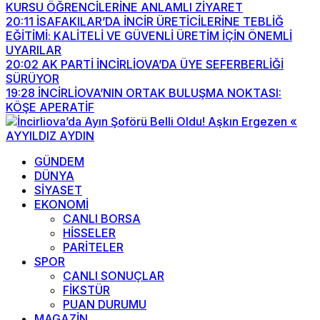
KURSU ÖĞRENCİLERİNE ANLAMLI ZİYARET
20:11
İSAFAKILAR’DA İNCİR ÜRETİCİLERİNE TEBLİĞ
EĞİTİMİ: KALİTELİ VE GÜVENLİ ÜRETİM İÇİN ÖNEMLİ
UYARILAR
20:02
AK PARTİ İNCİRLİOVA’DA ÜYE SEFERBERLİĞİ
SÜRÜYOR
19:28
İNCİRLİOVA’NIN ORTAK BULUŞMA NOKTASI:
KÖŞE APERATİF
GÜNDEM
DÜNYA
SİYASET
EKONOMİ
CANLI BORSA
HİSSELER
PARİTELER
SPOR
CANLI SONUÇLAR
FİKSTÜR
PUAN DURUMU
MAGAZİN