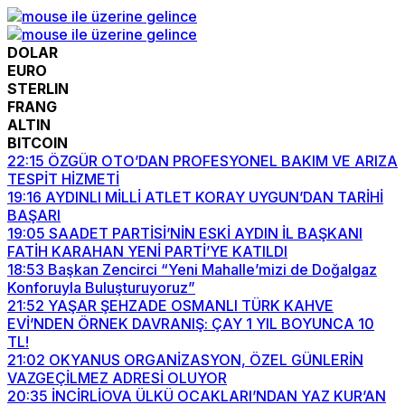
DOLAR
EURO
STERLIN
FRANG
ALTIN
BITCOIN
22:15
ÖZGÜR OTO’DAN PROFESYONEL BAKIM VE ARIZA
TESPİT HİZMETİ
19:16
AYDINLI MİLLİ ATLET KORAY UYGUN’DAN TARİHİ
BAŞARI
19:05
SAADET PARTİSİ’NİN ESKİ AYDIN İL BAŞKANI
FATİH KARAHAN YENİ PARTİ’YE KATILDI
18:53
Başkan Zencirci “Yeni Mahalle’mizi de Doğalgaz
Konforuyla Buluşturuyoruz”
21:52
YAŞAR ŞEHZADE OSMANLI TÜRK KAHVE
EVİ’NDEN ÖRNEK DAVRANIŞ: ÇAY 1 YIL BOYUNCA 10
TL!
21:02
OKYANUS ORGANİZASYON, ÖZEL GÜNLERİN
VAZGEÇİLMEZ ADRESİ OLUYOR
20:35
İNCİRLİOVA ÜLKÜ OCAKLARI’NDAN YAZ KUR’AN