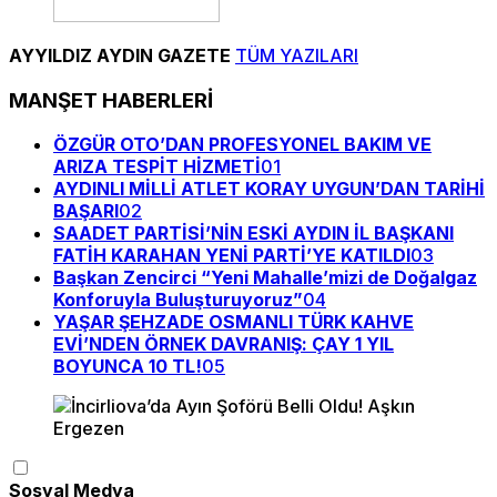
AYYILDIZ AYDIN GAZETE
TÜM YAZILARI
MANŞET HABERLERİ
ÖZGÜR OTO’DAN PROFESYONEL BAKIM VE
ARIZA TESPİT HİZMETİ
01
AYDINLI MİLLİ ATLET KORAY UYGUN’DAN TARİHİ
BAŞARI
02
SAADET PARTİSİ’NİN ESKİ AYDIN İL BAŞKANI
FATİH KARAHAN YENİ PARTİ’YE KATILDI
03
Başkan Zencirci “Yeni Mahalle’mizi de Doğalgaz
Konforuyla Buluşturuyoruz”
04
YAŞAR ŞEHZADE OSMANLI TÜRK KAHVE
EVİ’NDEN ÖRNEK DAVRANIŞ: ÇAY 1 YIL
BOYUNCA 10 TL!
05
Sosyal Medya