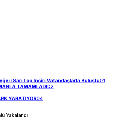
ğeri Sarı Lop İnciri Vatandaşlarla Buluştu
01
NMANLA TAMAMLADI
02
ARK YARATIYOR
04