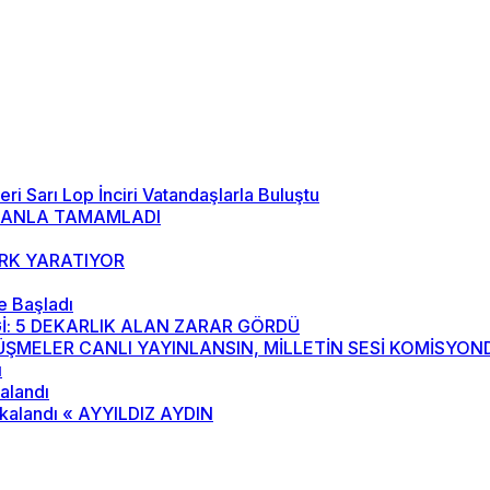
i Sarı Lop İnciri Vatandaşlarla Buluştu
NMANLA TAMAMLADI
ARK YARATIYOR
e Başladı
İ: 5 DEKARLIK ALAN ZARAR GÖRDÜ
ÖRÜŞMELER CANLI YAYINLANSIN, MİLLETİN SESİ KOMİSYO
ı
kalandı