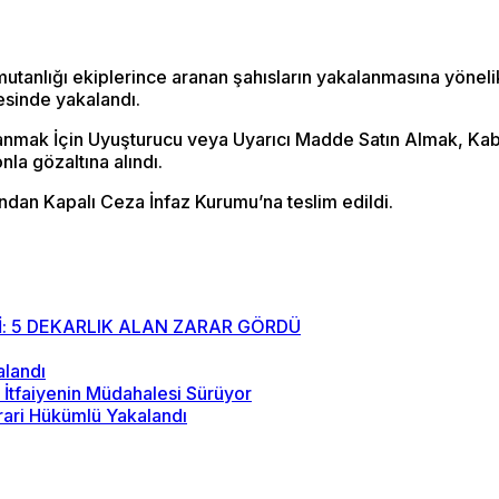
utanlığı ekiplerince aranan şahısların yakalanmasına yöneli
esinde yakalandı.
lanmak İçin Uyuşturucu veya Uyarıcı Madde Satın Almak, Ka
la gözaltına alındı.
ndan Kapalı Ceza İnfaz Kurumu’na teslim edildi.
: 5 DEKARLIK ALAN ZARAR GÖRDÜ
alandı
İtfaiyenin Müdahalesi Sürüyor
rari Hükümlü Yakalandı