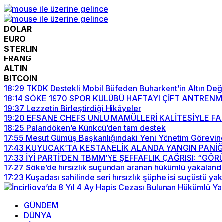
DOLAR
EURO
STERLIN
FRANG
ALTIN
BITCOIN
18:29
TKDK Destekli Mobil Büfeden Buharkent’in Altın Değer
18:14
SÖKE 1970 SPOR KULÜBÜ HAFTAYI ÇİFT ANTRE
19:37
Lezzetin Birleştirdiği Hikâyeler
19:20
EFSANE CHEFS UNLU MAMÜLLERİ KALİTESİYLE F
18:25
Palandöken’e Künkcü’den tam destek
17:55
Mesut Gümüş Başkanlığındaki Yeni Yönetim Görevin
17:43
KUYUCAK’TA KESTANELİK ALANDA YANGIN PANİĞ
17:33
İYİ PARTİ’DEN TBMM’YE ŞEFFAFLIK ÇAĞRISI: “G
17:27
Söke’de hırsızlık suçundan aranan hükümlü yakaland
17:23
Kuşadası sahilinde seri hırsızlık şüphelisi suçüstü ya
GÜNDEM
DÜNYA