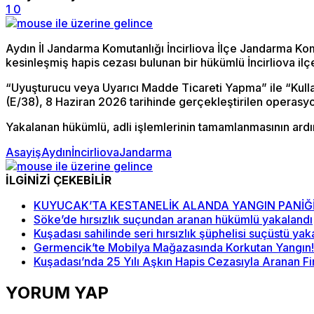
1
0
Aydın İl Jandarma Komutanlığı İncirliova İlçe Jandarma Kom
kesinleşmiş hapis cezası bulunan bir hükümlü İncirliova ilç
“Uyuşturucu veya Uyarıcı Madde Ticareti Yapma” ile “Kul
(E/38), 8 Haziran 2026 tarihinde gerçekleştirilen operasyon
Yakalanan hükümlü, adli işlemlerinin tamamlanmasının ardı
Asayiş
Aydın
İncirliova
Jandarma
İLGİNİZİ ÇEKEBİLİR
KUYUCAK’TA KESTANELİK ALANDA YANGIN PANİĞİ
Söke’de hırsızlık suçundan aranan hükümlü yakalandı
Kuşadası sahilinde seri hırsızlık şüphelisi suçüstü yak
Germencik’te Mobilya Mağazasında Korkutan Yangın! 
Kuşadası’nda 25 Yılı Aşkın Hapis Cezasıyla Aranan Fi
YORUM YAP