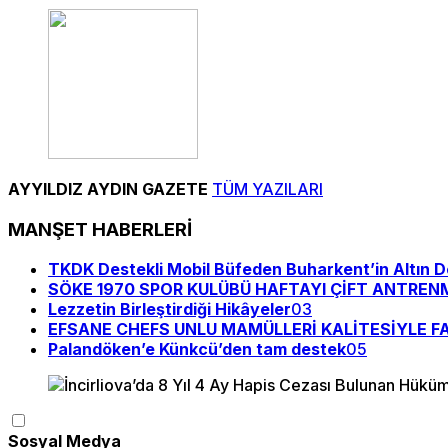
AYYILDIZ AYDIN GAZETE
TÜM YAZILARI
MANŞET HABERLERİ
TKDK Destekli Mobil Büfeden Buharkent’in Altın De
SÖKE 1970 SPOR KULÜBÜ HAFTAYI ÇİFT ANTRE
Lezzetin Birleştirdiği Hikâyeler
03
EFSANE CHEFS UNLU MAMÜLLERİ KALİTESİYLE F
Palandöken’e Künkcü’den tam destek
05
Sosyal Medya