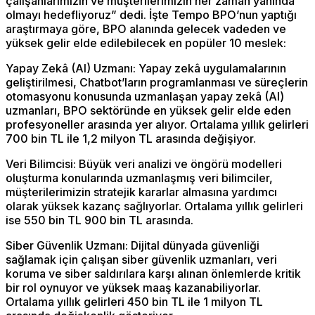
çalışanlarımızın ve müşterilerimizin her zaman yanında
olmayı hedefliyoruz” dedi. İşte Tempo BPO’nun yaptığı
araştırmaya göre, BPO alanında gelecek vadeden ve
yüksek gelir elde edilebilecek en popüler 10 meslek:
Yapay Zekâ (AI) Uzmanı: Yapay zekâ uygulamalarının
geliştirilmesi, Chatbot’ların programlanması ve süreçlerin
otomasyonu konusunda uzmanlaşan yapay zekâ (AI)
uzmanları, BPO sektöründe en yüksek gelir elde eden
profesyoneller arasında yer alıyor. Ortalama yıllık gelirleri
700 bin TL ile 1,2 milyon TL arasında değişiyor.
Veri Bilimcisi: Büyük veri analizi ve öngörü modelleri
oluşturma konularında uzmanlaşmış veri bilimciler,
müşterilerimizin stratejik kararlar almasına yardımcı
olarak yüksek kazanç sağlıyorlar. Ortalama yıllık gelirleri
ise 550 bin TL 900 bin TL arasında.
Siber Güvenlik Uzmanı: Dijital dünyada güvenliği
sağlamak için çalışan siber güvenlik uzmanları, veri
koruma ve siber saldırılara karşı alınan önlemlerde kritik
bir rol oynuyor ve yüksek maaş kazanabiliyorlar.
Ortalama yıllık gelirleri 450 bin TL ile 1 milyon TL