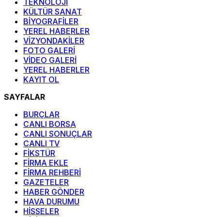
TEKNOLOJİ
KÜLTÜR SANAT
BİYOGRAFİLER
YEREL HABERLER
VİZYONDAKİLER
FOTO GALERİ
VİDEO GALERİ
YEREL HABERLER
KAYIT OL
SAYFALAR
BURÇLAR
CANLI BORSA
CANLI SONUÇLAR
CANLI TV
FİKSTÜR
FİRMA EKLE
FİRMA REHBERİ
GAZETELER
HABER GÖNDER
HAVA DURUMU
HİSSELER