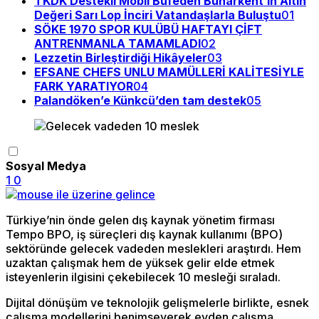
TKDK Destekli Mobil Büfeden Buharkent’in Altın
Değeri Sarı Lop İnciri Vatandaşlarla Buluştu
01
SÖKE 1970 SPOR KULÜBÜ HAFTAYI ÇİFT
ANTRENMANLA TAMAMLADI
02
Lezzetin Birleştirdiği Hikâyeler
03
EFSANE CHEFS UNLU MAMÜLLERİ KALİTESİYLE
FARK YARATIYOR
04
Palandöken’e Künkcü’den tam destek
05
Sosyal Medya
1
0
Türkiye’nin önde gelen dış kaynak yönetim firması
Tempo BPO, iş süreçleri dış kaynak kullanımı (BPO)
sektöründe gelecek vadeden meslekleri araştırdı. Hem
uzaktan çalışmak hem de yüksek gelir elde etmek
isteyenlerin ilgisini çekebilecek 10 mesleği sıraladı.
Dijital dönüşüm ve teknolojik gelişmelerle birlikte, esnek
çalışma modellerini benimseyerek evden çalışma