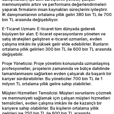
memnuniyetini artırır ve performans değerlendirmeleri
yaparak firmaların insan kaynakları süreçlerini iyileştirir.
İK danışmanlarının ortalama yıllık geliri 380 bin TL ile 700
bin TL arasında değişebiliyor.
E-Ticaret Uzmanı: E-ticaret tüm dünyada giderek
büyüyen bir alan. E-ticaret operasyonlarını yöneten ve
satış stratejileri geliştiren e-ticaret uzmanları, evden
çalışma imkânı ile yüksek gelir elde edebilirler. Bunların
ortalama yıllık gelirleri 300 bin TL ile 600 bin TL arasında
değişebilir.
Proje Yöneticisi: Proje yönetimi konusunda uzmanlaşmış
profesyoneller, projelerin zamanında ve bütçe dahilinde
tamamlanmasını sağlarken evden çalışarak da başarılı bir
kariyer sürdürebilirler. Bu yöneticiler 700 bin TL ile 1
milyon TL ortalama yıllık gelire sahip olabilirler.
Müşteri Hizmetleri Temsilcisi: Müşteri sorunlarını çözmek
ve memnuniyeti sağlamak için çalışan müşteri hizmetleri
temsilcileri, evden çalışma imkânı ile de kazançlı bir
kariyere sahip olabilirler. Bu kişilerin ortalama yıllık
gelirleri ise 250 bin TL ile 600 bin TL arasında