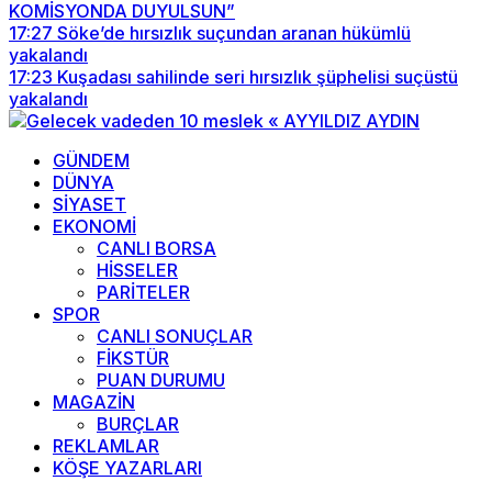
KOMİSYONDA DUYULSUN”
17:27
Söke’de hırsızlık suçundan aranan hükümlü
yakalandı
17:23
Kuşadası sahilinde seri hırsızlık şüphelisi suçüstü
yakalandı
GÜNDEM
DÜNYA
SİYASET
EKONOMİ
CANLI BORSA
HİSSELER
PARİTELER
SPOR
CANLI SONUÇLAR
FİKSTÜR
PUAN DURUMU
MAGAZİN
BURÇLAR
REKLAMLAR
KÖŞE YAZARLARI