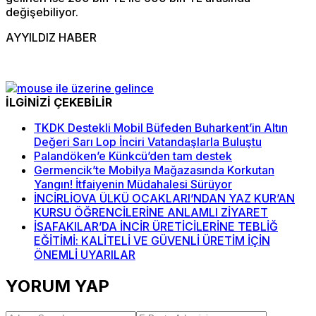
değişebiliyor.
AYYILDIZ HABER
İLGİNİZİ ÇEKEBİLİR
TKDK Destekli Mobil Büfeden Buharkent’in Altın
Değeri Sarı Lop İnciri Vatandaşlarla Buluştu
Palandöken’e Künkcü’den tam destek
Germencik’te Mobilya Mağazasında Korkutan
Yangın! İtfaiyenin Müdahalesi Sürüyor
İNCİRLİOVA ÜLKÜ OCAKLARI’NDAN YAZ KUR’AN
KURSU ÖĞRENCİLERİNE ANLAMLI ZİYARET
İSAFAKILAR’DA İNCİR ÜRETİCİLERİNE TEBLİĞ
EĞİTİMİ: KALİTELİ VE GÜVENLİ ÜRETİM İÇİN
ÖNEMLİ UYARILAR
YORUM YAP