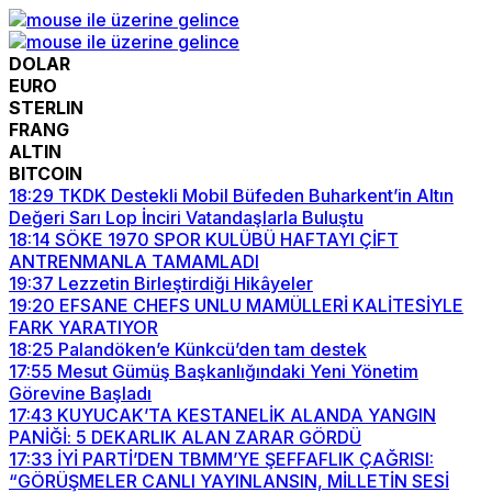
DOLAR
EURO
STERLIN
FRANG
ALTIN
BITCOIN
18:29
TKDK Destekli Mobil Büfeden Buharkent’in Altın
Değeri Sarı Lop İnciri Vatandaşlarla Buluştu
18:14
SÖKE 1970 SPOR KULÜBÜ HAFTAYI ÇİFT
ANTRENMANLA TAMAMLADI
19:37
Lezzetin Birleştirdiği Hikâyeler
19:20
EFSANE CHEFS UNLU MAMÜLLERİ KALİTESİYLE
FARK YARATIYOR
18:25
Palandöken’e Künkcü’den tam destek
17:55
Mesut Gümüş Başkanlığındaki Yeni Yönetim
Görevine Başladı
17:43
KUYUCAK’TA KESTANELİK ALANDA YANGIN
PANİĞİ: 5 DEKARLIK ALAN ZARAR GÖRDÜ
17:33
İYİ PARTİ’DEN TBMM’YE ŞEFFAFLIK ÇAĞRISI:
“GÖRÜŞMELER CANLI YAYINLANSIN, MİLLETİN SESİ