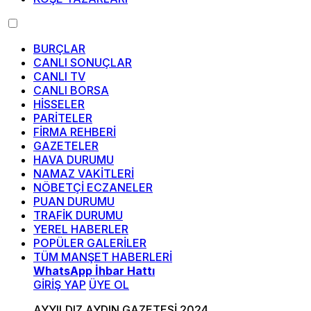
BURÇLAR
CANLI SONUÇLAR
CANLI TV
CANLI BORSA
HİSSELER
PARİTELER
FİRMA REHBERİ
GAZETELER
HAVA DURUMU
NAMAZ VAKİTLERİ
NÖBETÇİ ECZANELER
PUAN DURUMU
TRAFİK DURUMU
YEREL HABERLER
POPÜLER GALERİLER
TÜM MANŞET HABERLERİ
WhatsApp İhbar Hattı
GİRİŞ YAP
ÜYE OL
AYYILDIZ AYDIN GAZETESİ 2024