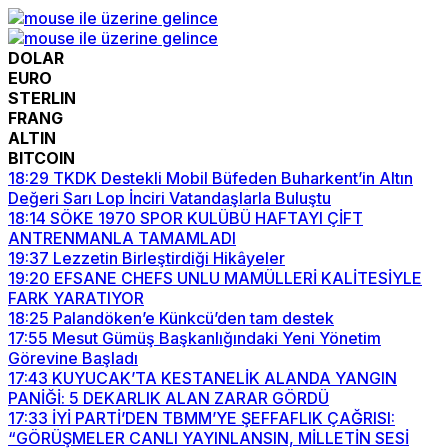
DOLAR
EURO
STERLIN
FRANG
ALTIN
BITCOIN
18:29
TKDK Destekli Mobil Büfeden Buharkent’in Altın
Değeri Sarı Lop İnciri Vatandaşlarla Buluştu
18:14
SÖKE 1970 SPOR KULÜBÜ HAFTAYI ÇİFT
ANTRENMANLA TAMAMLADI
19:37
Lezzetin Birleştirdiği Hikâyeler
19:20
EFSANE CHEFS UNLU MAMÜLLERİ KALİTESİYLE
FARK YARATIYOR
18:25
Palandöken’e Künkcü’den tam destek
17:55
Mesut Gümüş Başkanlığındaki Yeni Yönetim
Görevine Başladı
17:43
KUYUCAK’TA KESTANELİK ALANDA YANGIN
PANİĞİ: 5 DEKARLIK ALAN ZARAR GÖRDÜ
17:33
İYİ PARTİ’DEN TBMM’YE ŞEFFAFLIK ÇAĞRISI:
“GÖRÜŞMELER CANLI YAYINLANSIN, MİLLETİN SESİ