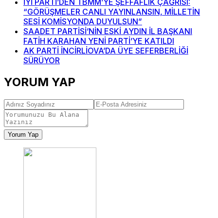
İYİ PARTİ’DEN TBMM’YE ŞEFFAFLIK ÇAĞRISI:
“GÖRÜŞMELER CANLI YAYINLANSIN, MİLLETİN
SESİ KOMİSYONDA DUYULSUN”
SAADET PARTİSİ’NİN ESKİ AYDIN İL BAŞKANI
FATİH KARAHAN YENİ PARTİ’YE KATILDI
AK PARTİ İNCİRLİOVA’DA ÜYE SEFERBERLİĞİ
SÜRÜYOR
YORUM YAP
Yorum Yap