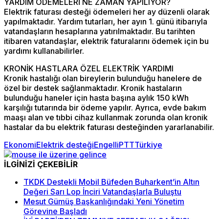
YARDIM ÖDEMELERİ NE ZAMAN YAPILIYOR?
Elektrik faturası desteği ödemeleri her ay düzenli olarak
yapılmaktadır. Yardım tutarları, her ayın 1. günü itibarıyla
vatandaşların hesaplarına yatırılmaktadır. Bu tarihten
itibaren vatandaşlar, elektrik faturalarını ödemek için bu
yardımı kullanabilirler.
KRONİK HASTLARA ÖZEL ELEKTRİK YARDIMI
Kronik hastalığı olan bireylerin bulunduğu hanelere de
özel bir destek sağlanmaktadır. Kronik hastaların
bulunduğu haneler için hasta başına aylık 150 kWh
karşılığı tutarında bir ödeme yapılır. Ayrıca, evde bakım
maaşı alan ve tıbbi cihaz kullanmak zorunda olan kronik
hastalar da bu elektrik faturası desteğinden yararlanabilir.
Ekonomi
Elektrik desteği
Engelli
PTT
Türkiye
İLGİNİZİ ÇEKEBİLİR
TKDK Destekli Mobil Büfeden Buharkent’in Altın
Değeri Sarı Lop İnciri Vatandaşlarla Buluştu
Mesut Gümüş Başkanlığındaki Yeni Yönetim
Görevine Başladı