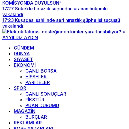
KOMİSYONDA DUYULSUN”
17:27
Söke’de hırsızlık suçundan aranan hükümlü
yakalandı
17:23
Kuşadası sahilinde seri hırsızlık şüphelisi suçüstü
yakalandı
GÜNDEM
DÜNYA
SİYASET
EKONOMİ
CANLI BORSA
HİSSELER
PARİTELER
SPOR
CANLI SONUÇLAR
FİKSTÜR
PUAN DURUMU
MAGAZİN
BURÇLAR
REKLAMLAR
KÖŞE YAZARLARI