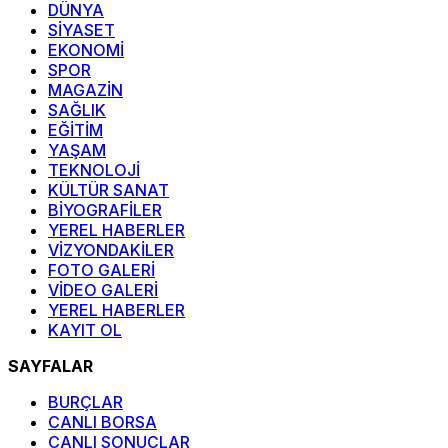
DÜNYA
SİYASET
EKONOMİ
SPOR
MAGAZİN
SAĞLIK
EĞİTİM
YAŞAM
TEKNOLOJİ
KÜLTÜR SANAT
BİYOGRAFİLER
YEREL HABERLER
VİZYONDAKİLER
FOTO GALERİ
VİDEO GALERİ
YEREL HABERLER
KAYIT OL
SAYFALAR
BURÇLAR
CANLI BORSA
CANLI SONUÇLAR