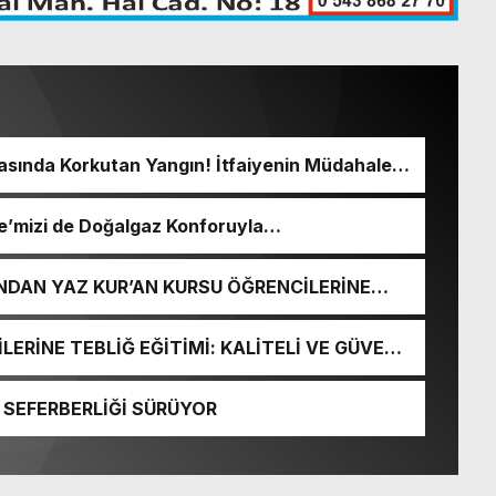
sında Korkutan Yangın! İtfaiyenin Müdahalesi
e’mizi de Doğalgaz Konforuyla
’NDAN YAZ KUR’AN KURSU ÖĞRENCİLERİNE
İLERİNE TEBLİĞ EĞİTİMİ: KALİTELİ VE GÜVENLİ
AR
E SEFERBERLİĞİ SÜRÜYOR