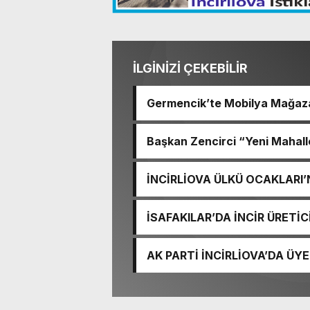
İLGİNİZİ ÇEKEBİLİR
Germencik’te Mobilya Mağaza
Sürüyor
Başkan Zencirci “Yeni Mahall
Buluşturuyoruz”
İNCİRLİOVA ÜLKÜ OCAKLARI
ANLAMLI ZİYARET
İSAFAKILAR’DA İNCİR ÜRETİC
ÜRETİM İÇİN ÖNEMLİ UYARIL
AK PARTİ İNCİRLİOVA’DA ÜY