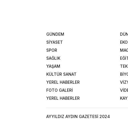
GÜNDEM
DÜ
SİYASET
EK
SPOR
MAG
SAĞLIK
EĞİ
YAŞAM
TEK
KÜLTÜR SANAT
BİY
YEREL HABERLER
VİZ
FOTO GALERİ
VİD
YEREL HABERLER
KAY
AYYILDIZ AYDIN GAZETESİ 2024