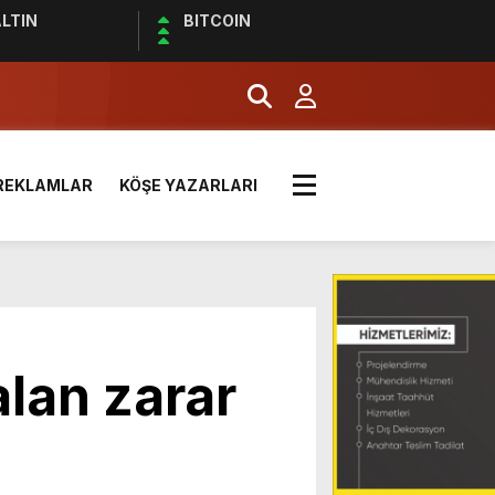
LTIN
BITCOIN
LDI
REKLAMLAR
KÖŞE YAZARLARI
OYUNCA 10 TL!
 ZİYARET
TİM İÇİN ÖNEMLİ UYARILAR
lan zarar