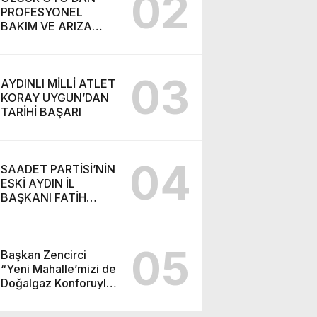
02
PROFESYONEL
BAKIM VE ARIZA
TESPİT HİZMETİ
03
AYDINLI MİLLİ ATLET
KORAY UYGUN’DAN
TARİHİ BAŞARI
04
SAADET PARTİSİ’NİN
ESKİ AYDIN İL
BAŞKANI FATİH
KARAHAN YENİ
PARTİ’YE KATILDI
05
Başkan Zencirci
“Yeni Mahalle’mizi de
Doğalgaz Konforuyla
Buluşturuyoruz”