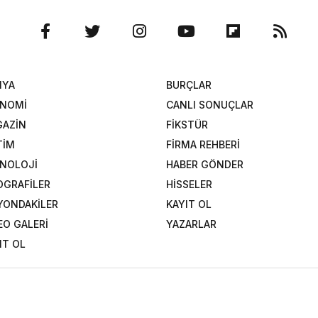
NYA
BURÇLAR
ONOMİ
CANLI SONUÇLAR
AZİN
FİKSTÜR
TİM
FİRMA REHBERİ
NOLOJİ
HABER GÖNDER
OGRAFİLER
HİSSELER
YONDAKİLER
KAYIT OL
EO GALERİ
YAZARLAR
IT OL