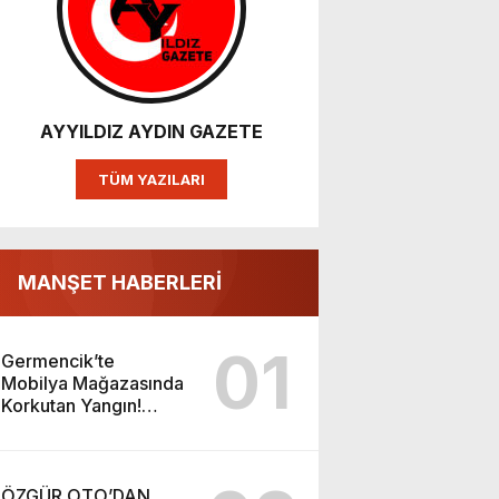
AYYILDIZ AYDIN GAZETE
TÜM YAZILARI
MANŞET HABERLERİ
01
Germencik’te
Mobilya Mağazasında
Korkutan Yangın!
İtfaiyenin Müdahalesi
Sürüyor
ÖZGÜR OTO’DAN