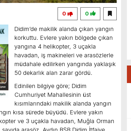
0
0
Didim’de makilik alanda çıkan yangın
korkuttu. Evlere yakın bölgede çıkan
yangına 4 helikopter, 3 uçakla
havadan, iş makineleri ve arasözlerle
müdahale edilirken yangında yaklaşık
50 dekarlık alan zarar gördü.
Edinilen bilgiye göre; Didim
Cumhuriyet Mahallesinin üst
kısımlarındaki makilik alanda yangın
yangın kısa sürede büyüdü. Evlere yakın
ikopter ve 3 uçakla havadan, Muğla Orman
sayıda arasöz, Aydın BŞB Didim İtfaiye