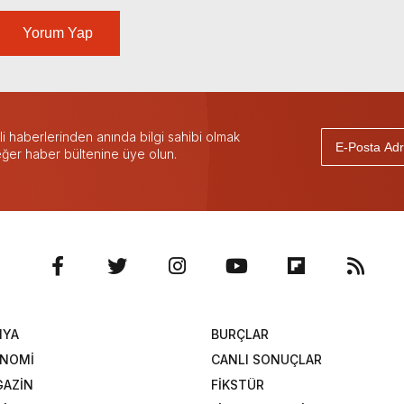
Yorum Yap
 haberlerinden anında bilgi sahibi olmak
 eğer haber bültenine üye olun.
NYA
BURÇLAR
ONOMİ
CANLI SONUÇLAR
AZİN
FİKSTÜR