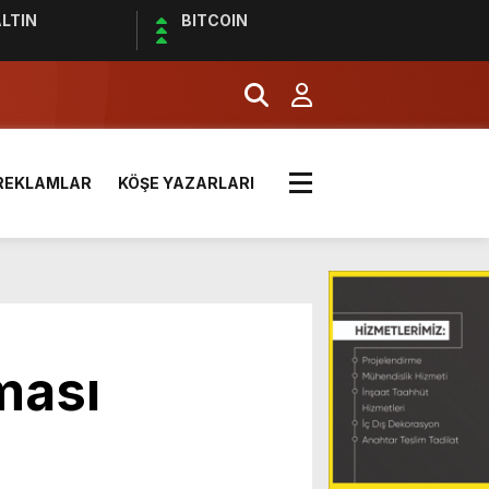
LTIN
BITCOIN
REKLAMLAR
KÖŞE YAZARLARI
RDÜ
 MİLLETİN SESİ
ması