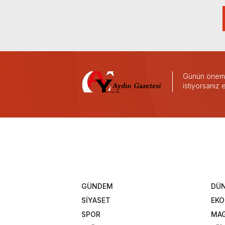
Günün önemli
istiyorsanız
GÜNDEM
DÜ
SİYASET
EK
SPOR
MAG