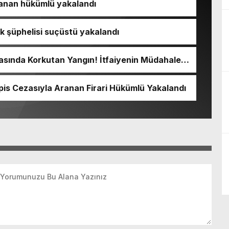
ranan hükümlü yakalandı
lık şüphelisi suçüstü yakalandı
sında Korkutan Yangın! İtfaiyenin Müdahalesi
pis Cezasıyla Aranan Firari Hükümlü Yakalandı