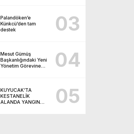
03
Palandöken’e
Künkcü’den tam
destek
04
Mesut Gümüş
Başkanlığındaki Yeni
Yönetim Görevine
Başladı
05
KUYUCAK’TA
KESTANELİK
ALANDA YANGIN
PANİĞİ: 5 DEKARLIK
ALAN ZARAR GÖRDÜ