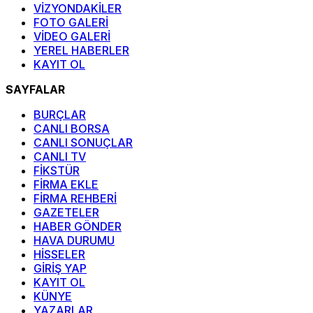
VİZYONDAKİLER
FOTO GALERİ
VİDEO GALERİ
YEREL HABERLER
KAYIT OL
SAYFALAR
BURÇLAR
CANLI BORSA
CANLI SONUÇLAR
CANLI TV
FİKSTÜR
FİRMA EKLE
FİRMA REHBERİ
GAZETELER
HABER GÖNDER
HAVA DURUMU
HİSSELER
GİRİŞ YAP
KAYIT OL
KÜNYE
YAZARLAR