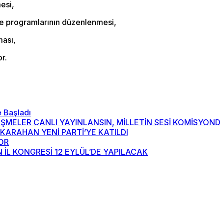
esi,
rme programlarının düzenlenmesi,
ması,
or.
 Başladı
RÜŞMELER CANLI YAYINLANSIN, MİLLETİN SESİ KOMİSYO
H KARAHAN YENİ PARTİ’YE KATILDI
YOR
 İL KONGRESİ 12 EYLÜL’DE YAPILACAK