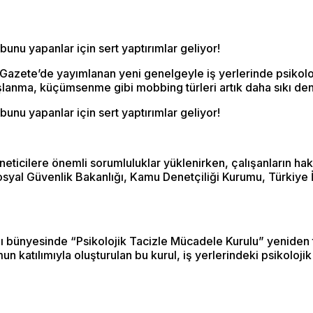
nu yapanlar için sert yaptırımlar geliyor!
zete’de yayımlanan yeni genelgeyle iş yerlerinde psikoloji
 dışlanma, küçümsenme gibi mobbing türleri artık daha sıkı de
nu yapanlar için sert yaptırımlar geliyor!
neticilere önemli sorumluluklar yüklenirken, çalışanların h
al Güvenlik Bakanlığı, Kamu Denetçiliği Kurumu, Türkiye İns
ünyesinde “Psikolojik Tacizle Mücadele Kurulu” yeniden teşe
n katılımıyla oluşturulan bu kurul, iş yerlerindeki psikoloji