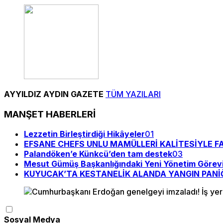
AYYILDIZ AYDIN GAZETE
TÜM YAZILARI
MANŞET HABERLERİ
Lezzetin Birleştirdiği Hikâyeler
01
EFSANE CHEFS UNLU MAMÜLLERİ KALİTESİYLE F
Palandöken’e Künkcü’den tam destek
03
Mesut Gümüş Başkanlığındaki Yeni Yönetim Görevi
KUYUCAK’TA KESTANELİK ALANDA YANGIN PANİĞ
Sosyal Medya