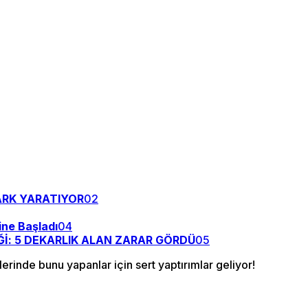
ARK YARATIYOR
02
ne Başladı
04
İ: 5 DEKARLIK ALAN ZARAR GÖRDÜ
05