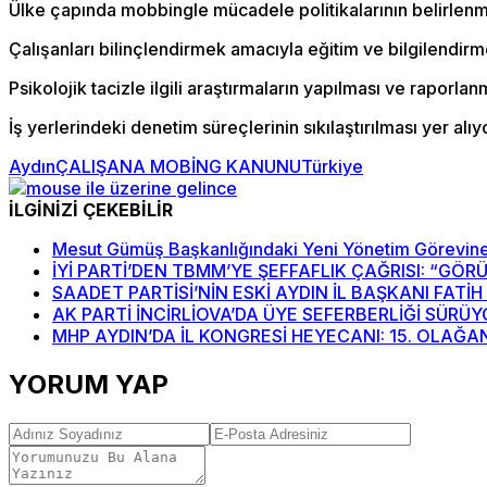
Ülke çapında mobbingle mücadele politikalarının belirlenm
Çalışanları bilinçlendirmek amacıyla eğitim ve bilgilendi
Psikolojik tacizle ilgili araştırmaların yapılması ve raporlan
İş yerlerindeki denetim süreçlerinin sıkılaştırılması yer alıy
Aydın
ÇALIŞANA MOBİNG KANUNU
Türkiye
İLGİNİZİ ÇEKEBİLİR
Mesut Gümüş Başkanlığındaki Yeni Yönetim Görevine
İYİ PARTİ’DEN TBMM’YE ŞEFFAFLIK ÇAĞRISI: “GÖ
SAADET PARTİSİ’NİN ESKİ AYDIN İL BAŞKANI FATİ
AK PARTİ İNCİRLİOVA’DA ÜYE SEFERBERLİĞİ SÜRÜ
MHP AYDIN’DA İL KONGRESİ HEYECANI: 15. OLAĞAN
YORUM YAP