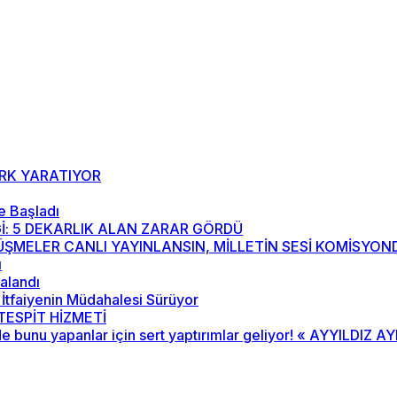
ARK YARATIYOR
e Başladı
İ: 5 DEKARLIK ALAN ZARAR GÖRDÜ
ÖRÜŞMELER CANLI YAYINLANSIN, MİLLETİN SESİ KOMİSYO
ı
kalandı
İtfaiyenin Müdahalesi Sürüyor
ESPİT HİZMETİ