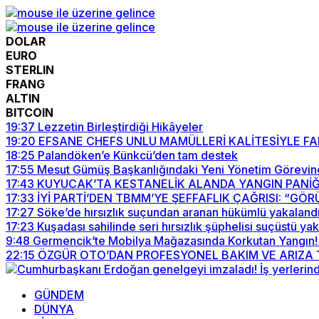
DOLAR
EURO
STERLIN
FRANG
ALTIN
BITCOIN
19:37
Lezzetin Birleştirdiği Hikâyeler
19:20
EFSANE CHEFS UNLU MAMÜLLERİ KALİTESİYLE F
18:25
Palandöken’e Künkcü’den tam destek
17:55
Mesut Gümüş Başkanlığındaki Yeni Yönetim Görevin
17:43
KUYUCAK’TA KESTANELİK ALANDA YANGIN PANİĞ
17:33
İYİ PARTİ’DEN TBMM’YE ŞEFFAFLIK ÇAĞRISI: “G
17:27
Söke’de hırsızlık suçundan aranan hükümlü yakaland
17:23
Kuşadası sahilinde seri hırsızlık şüphelisi suçüstü ya
9:48
Germencik’te Mobilya Mağazasında Korkutan Yangın! 
22:15
ÖZGÜR OTO’DAN PROFESYONEL BAKIM VE ARIZA T
GÜNDEM
DÜNYA