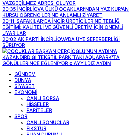
VAZGEÇİLMEZ ADRESİ OLUYOR
20:35
İNCİRLİOVA ÜLKÜ OCAKLARI’NDAN YAZ KUR’AN
KURSU ÖĞRENCİLERİNE ANLAMLI ZİYARET
20:11
İSAFAKILAR’DA İNCİR ÜRETİCİLERİNE TEBLİĞ
EĞİTİMİ: KALİTELİ VE GÜVENLİ ÜRETİM İÇİN ÖNEMLİ
UYARILAR
20:02
AK PARTİ İNCİRLİOVA’DA ÜYE SEFERBERLİĞİ
SÜRÜYOR
GÜNDEM
DÜNYA
SİYASET
EKONOMİ
CANLI BORSA
HİSSELER
PARİTELER
SPOR
CANLI SONUÇLAR
FİKSTÜR
PUAN DURUMU