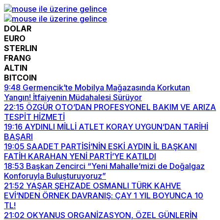
DOLAR
EURO
STERLIN
FRANG
ALTIN
BITCOIN
9:48
Germencik’te Mobilya Mağazasında Korkutan
Yangın! İtfaiyenin Müdahalesi Sürüyor
22:15
ÖZGÜR OTO’DAN PROFESYONEL BAKIM VE ARIZA
TESPİT HİZMETİ
19:16
AYDINLI MİLLİ ATLET KORAY UYGUN’DAN TARİHİ
BAŞARI
19:05
SAADET PARTİSİ’NİN ESKİ AYDIN İL BAŞKANI
FATİH KARAHAN YENİ PARTİ’YE KATILDI
18:53
Başkan Zencirci “Yeni Mahalle’mizi de Doğalgaz
Konforuyla Buluşturuyoruz”
21:52
YAŞAR ŞEHZADE OSMANLI TÜRK KAHVE
EVİ’NDEN ÖRNEK DAVRANIŞ: ÇAY 1 YIL BOYUNCA 10
TL!
21:02
OKYANUS ORGANİZASYON, ÖZEL GÜNLERİN