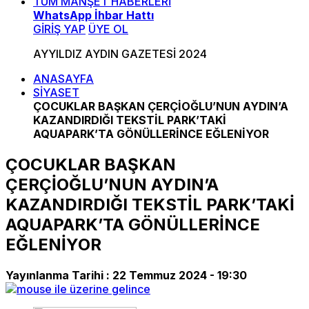
TÜM MANŞET HABERLERİ
WhatsApp İhbar Hattı
GİRİŞ YAP
ÜYE OL
AYYILDIZ AYDIN GAZETESİ 2024
ANASAYFA
SİYASET
ÇOCUKLAR BAŞKAN ÇERÇİOĞLU’NUN AYDIN’A
KAZANDIRDIĞI TEKSTİL PARK’TAKİ
AQUAPARK’TA GÖNÜLLERİNCE EĞLENİYOR
ÇOCUKLAR BAŞKAN
ÇERÇİOĞLU’NUN AYDIN’A
KAZANDIRDIĞI TEKSTİL PARK’TAKİ
AQUAPARK’TA GÖNÜLLERİNCE
EĞLENİYOR
Yayınlanma Tarihi :
22 Temmuz 2024 - 19:30