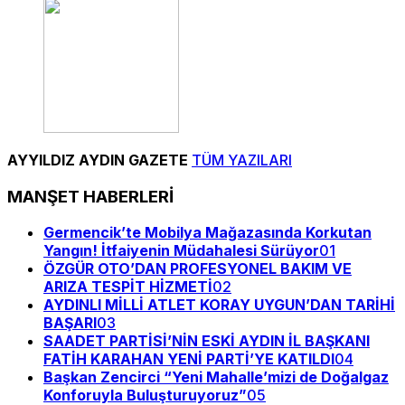
AYYILDIZ AYDIN GAZETE
TÜM YAZILARI
MANŞET HABERLERİ
Germencik’te Mobilya Mağazasında Korkutan
Yangın! İtfaiyenin Müdahalesi Sürüyor
01
ÖZGÜR OTO’DAN PROFESYONEL BAKIM VE
ARIZA TESPİT HİZMETİ
02
AYDINLI MİLLİ ATLET KORAY UYGUN’DAN TARİHİ
BAŞARI
03
SAADET PARTİSİ’NİN ESKİ AYDIN İL BAŞKANI
FATİH KARAHAN YENİ PARTİ’YE KATILDI
04
Başkan Zencirci “Yeni Mahalle’mizi de Doğalgaz
Konforuyla Buluşturuyoruz”
05