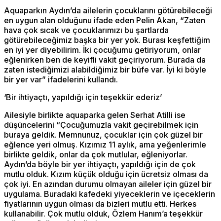
Aquaparkın Aydın’da ailelerin çocuklarını götürebileceği
en uygun alan olduğunu ifade eden Pelin Akan, “Zaten
hava çok sıcak ve çocuklarımızı bu şartlarda
götürebileceğimiz başka bir yer yok. Burası keşfettiğim
en iyi yer diyebilirim. İki çocuğumu getiriyorum, onlar
eğlenirken ben de keyifli vakit geçiriyorum. Burada da
zaten istediğimizi alabildiğimiz bir büfe var. İyi ki böyle
bir yer var” ifadelerini kullandı.
‘Bir ihtiyaçtı, yapıldığı için teşekkür ederiz’
Ailesiyle birlikte aquaparka gelen Serhat Atilli ise
düşüncelerini “Çocuğumuzla vakit geçirebilmek için
buraya geldik. Memnunuz, çocuklar için çok güzel bir
eğlence yeri olmuş. Kızımız 11 aylık, ama yeğenlerimle
birlikte geldik, onlar da çok mutlular, eğleniyorlar.
Aydın’da böyle bir yer ihtiyaçtı, yapıldığı için de çok
mutlu olduk. Kızım küçük olduğu için ücretsiz olması da
çok iyi. En azından durumu olmayan aileler için güzel bir
uygulama. Buradaki kafedeki yiyeceklerin ve içeceklerin
fiyatlarının uygun olması da bizleri mutlu etti. Herkes
kullanabilir. Çok mutlu olduk, Özlem Hanım’a teşekkür