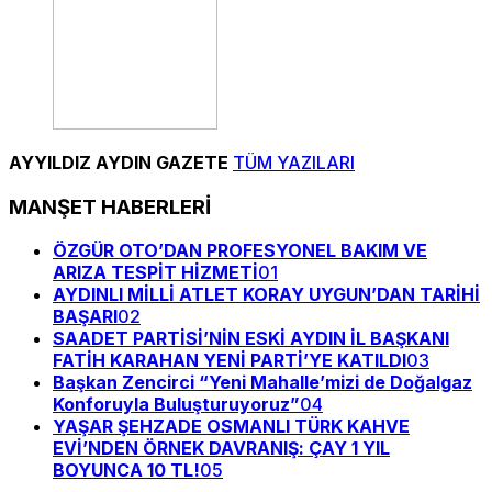
AYYILDIZ AYDIN GAZETE
TÜM YAZILARI
MANŞET HABERLERİ
ÖZGÜR OTO’DAN PROFESYONEL BAKIM VE
ARIZA TESPİT HİZMETİ
01
AYDINLI MİLLİ ATLET KORAY UYGUN’DAN TARİHİ
BAŞARI
02
SAADET PARTİSİ’NİN ESKİ AYDIN İL BAŞKANI
FATİH KARAHAN YENİ PARTİ’YE KATILDI
03
Başkan Zencirci “Yeni Mahalle’mizi de Doğalgaz
Konforuyla Buluşturuyoruz”
04
YAŞAR ŞEHZADE OSMANLI TÜRK KAHVE
EVİ’NDEN ÖRNEK DAVRANIŞ: ÇAY 1 YIL
BOYUNCA 10 TL!
05