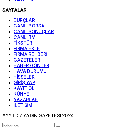
SAYFALAR
BURÇLAR
CANLI BORSA
CANLI SONUÇLAR
CANLI TV
FİKSTÜR
FİRMA EKLE
FİRMA REHBERİ
GAZETELER
HABER GÖNDER
HAVA DURUMU
HİSSELER
GİRİŞ YAP
KAYIT OL
KÜNYE
YAZARLAR
İLETİŞİM
AYYILDIZ AYDIN GAZETESİ 2024