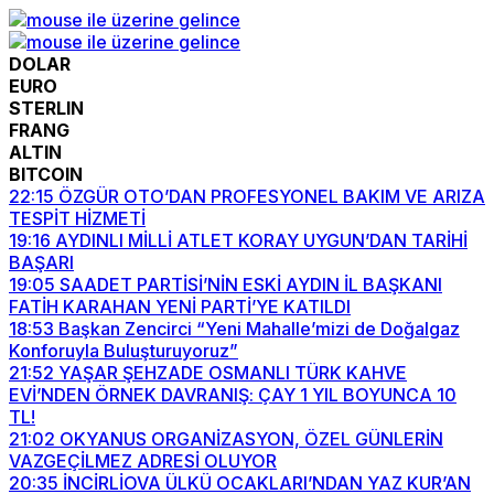
DOLAR
EURO
STERLIN
FRANG
ALTIN
BITCOIN
22:15
ÖZGÜR OTO’DAN PROFESYONEL BAKIM VE ARIZA
TESPİT HİZMETİ
19:16
AYDINLI MİLLİ ATLET KORAY UYGUN’DAN TARİHİ
BAŞARI
19:05
SAADET PARTİSİ’NİN ESKİ AYDIN İL BAŞKANI
FATİH KARAHAN YENİ PARTİ’YE KATILDI
18:53
Başkan Zencirci “Yeni Mahalle’mizi de Doğalgaz
Konforuyla Buluşturuyoruz”
21:52
YAŞAR ŞEHZADE OSMANLI TÜRK KAHVE
EVİ’NDEN ÖRNEK DAVRANIŞ: ÇAY 1 YIL BOYUNCA 10
TL!
21:02
OKYANUS ORGANİZASYON, ÖZEL GÜNLERİN
VAZGEÇİLMEZ ADRESİ OLUYOR
20:35
İNCİRLİOVA ÜLKÜ OCAKLARI’NDAN YAZ KUR’AN