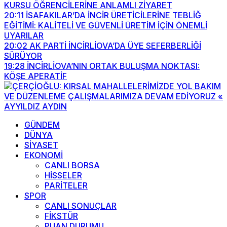
KURSU ÖĞRENCİLERİNE ANLAMLI ZİYARET
20:11
İSAFAKILAR’DA İNCİR ÜRETİCİLERİNE TEBLİĞ
EĞİTİMİ: KALİTELİ VE GÜVENLİ ÜRETİM İÇİN ÖNEMLİ
UYARILAR
20:02
AK PARTİ İNCİRLİOVA’DA ÜYE SEFERBERLİĞİ
SÜRÜYOR
19:28
İNCİRLİOVA’NIN ORTAK BULUŞMA NOKTASI:
KÖŞE APERATİF
GÜNDEM
DÜNYA
SİYASET
EKONOMİ
CANLI BORSA
HİSSELER
PARİTELER
SPOR
CANLI SONUÇLAR
FİKSTÜR
PUAN DURUMU