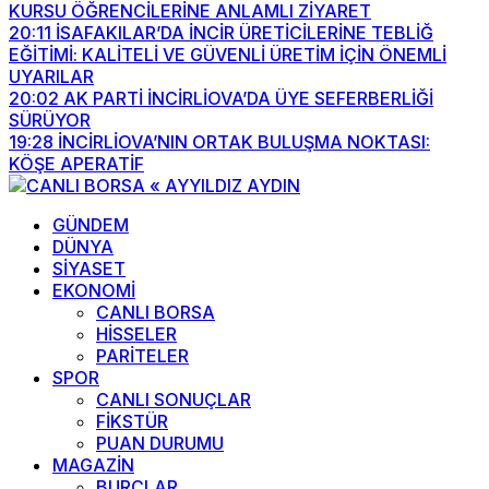
KURSU ÖĞRENCİLERİNE ANLAMLI ZİYARET
20:11
İSAFAKILAR’DA İNCİR ÜRETİCİLERİNE TEBLİĞ
EĞİTİMİ: KALİTELİ VE GÜVENLİ ÜRETİM İÇİN ÖNEMLİ
UYARILAR
20:02
AK PARTİ İNCİRLİOVA’DA ÜYE SEFERBERLİĞİ
SÜRÜYOR
19:28
İNCİRLİOVA’NIN ORTAK BULUŞMA NOKTASI:
KÖŞE APERATİF
GÜNDEM
DÜNYA
SİYASET
EKONOMİ
CANLI BORSA
HİSSELER
PARİTELER
SPOR
CANLI SONUÇLAR
FİKSTÜR
PUAN DURUMU
MAGAZİN
BURÇLAR