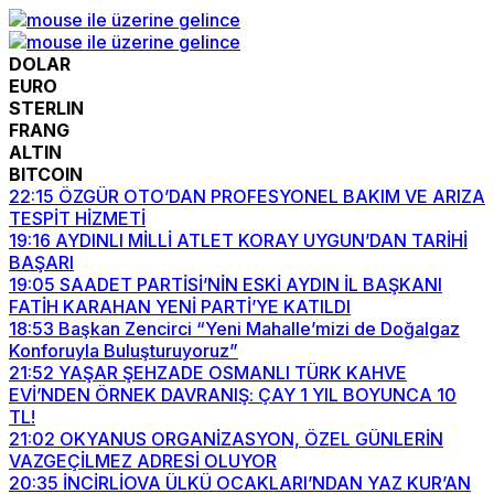
DOLAR
EURO
STERLIN
FRANG
ALTIN
BITCOIN
22:15
ÖZGÜR OTO’DAN PROFESYONEL BAKIM VE ARIZA
TESPİT HİZMETİ
19:16
AYDINLI MİLLİ ATLET KORAY UYGUN’DAN TARİHİ
BAŞARI
19:05
SAADET PARTİSİ’NİN ESKİ AYDIN İL BAŞKANI
FATİH KARAHAN YENİ PARTİ’YE KATILDI
18:53
Başkan Zencirci “Yeni Mahalle’mizi de Doğalgaz
Konforuyla Buluşturuyoruz”
21:52
YAŞAR ŞEHZADE OSMANLI TÜRK KAHVE
EVİ’NDEN ÖRNEK DAVRANIŞ: ÇAY 1 YIL BOYUNCA 10
TL!
21:02
OKYANUS ORGANİZASYON, ÖZEL GÜNLERİN
VAZGEÇİLMEZ ADRESİ OLUYOR
20:35
İNCİRLİOVA ÜLKÜ OCAKLARI’NDAN YAZ KUR’AN