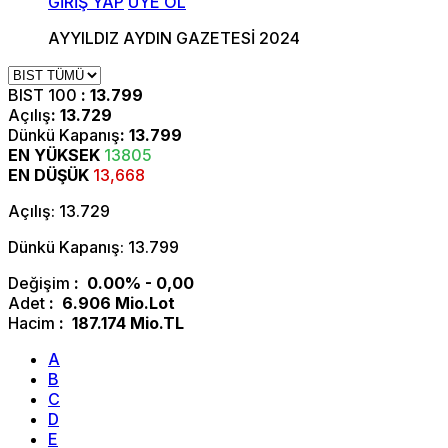
GİRİŞ YAP
ÜYE OL
AYYILDIZ AYDIN GAZETESİ 2024
BIST 100
: 13.799
Açılış
: 13.729
Dünkü Kapanış
: 13.799
EN YÜKSEK
13805
EN DÜŞÜK
13,668
Açılış: 13.729
Dünkü Kapanış: 13.799
Değişim
: 0.00% - 0,00
Adet
: 6.906 Mio.Lot
Hacim
: 187.174 Mio.TL
A
B
C
D
E