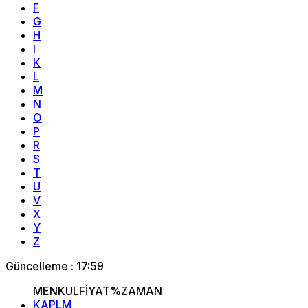
F
G
H
I
K
L
M
N
O
P
R
S
T
U
V
X
Y
Z
Güncelleme : 17:59
MENKUL
FİYAT
%
ZAMAN
KAPLM