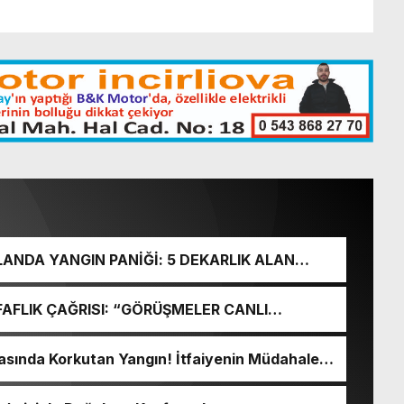
ANDA YANGIN PANİĞİ: 5 DEKARLIK ALAN
FAFLIK ÇAĞRISI: “GÖRÜŞMELER CANLI
Sİ KOMİSYONDA DUYULSUN”
sında Korkutan Yangın! İtfaiyenin Müdahalesi