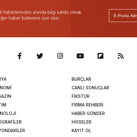
 haberlerinden anında bilgi sahibi olmak
 eğer haber bültenine üye olun.
NYA
BURÇLAR
ONOMİ
CANLI SONUÇLAR
AZİN
FİKSTÜR
TİM
FİRMA REHBERİ
NOLOJİ
HABER GÖNDER
OGRAFİLER
HİSSELER
YONDAKİLER
KAYIT OL