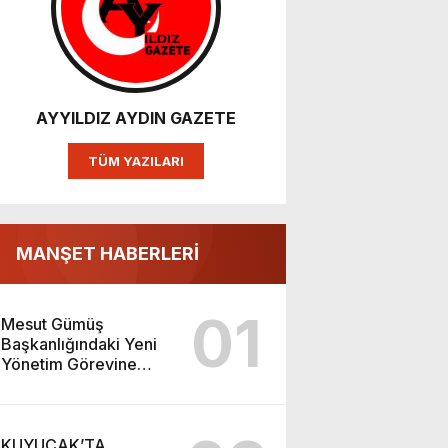
AYYILDIZ AYDIN GAZETE
TÜM YAZILARI
MANŞET HABERLERİ
01
Mesut Gümüş
Başkanlığındaki Yeni
Yönetim Görevine
Başladı
KUYUCAK’TA