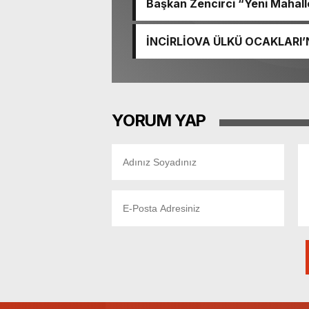
Başkan Zencirci “Yeni Mahall
Buluşturuyoruz”
İNCİRLİOVA ÜLKÜ OCAKLARI
ANLAMLI ZİYARET
YORUM YAP