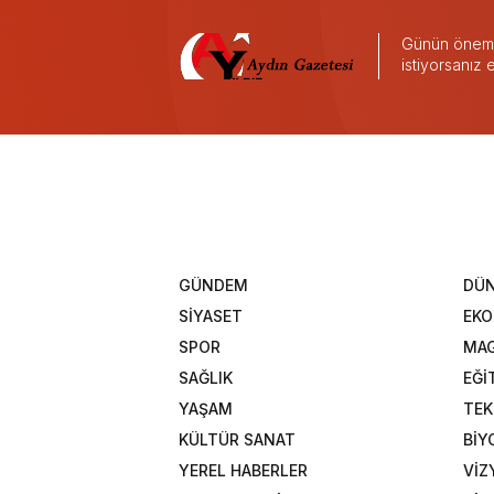
Günün önemli
istiyorsanız
GÜNDEM
DÜ
SİYASET
EK
SPOR
MAG
SAĞLIK
EĞİ
YAŞAM
TEK
KÜLTÜR SANAT
BİY
YEREL HABERLER
VİZ