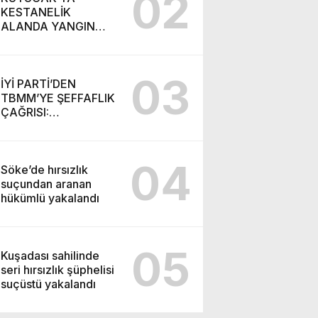
02
KESTANELİK
ALANDA YANGIN
PANİĞİ: 5 DEKARLIK
ALAN ZARAR GÖRDÜ
03
İYİ PARTİ’DEN
TBMM’YE ŞEFFAFLIK
ÇAĞRISI:
“GÖRÜŞMELER
CANLI YAYINLANSIN,
MİLLETİN SESİ
04
KOMİSYONDA
Söke’de hırsızlık
DUYULSUN”
suçundan aranan
hükümlü yakalandı
05
Kuşadası sahilinde
seri hırsızlık şüphelisi
suçüstü yakalandı