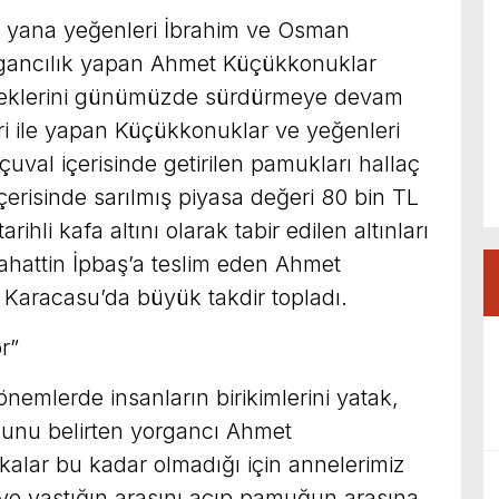
u yana yeğenleri İbrahim ve Osman
organcılık yapan Ahmet Küçükkonuklar
eklerini günümüzde sürdürmeye devam
eri ile yapan Küçükkonuklar ve yeğenleri
 çuval içerisinde getirilen pamukları hallaç
erisinde sarılmış piyasa değeri 80 bin TL
rihli kafa altını olarak tabir edilen altınları
Selahattin İpbaş’a teslim eden Ahmet
 Karacasu’da büyük takdir topladı.
r”
nemlerde insanların birikimlerini yatak,
ğunu belirten yorgancı Ahmet
alar bu kadar olmadığı için annelerimiz
k ve yastığın arasını açıp pamuğun arasına