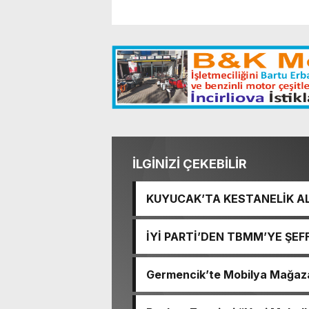
İLGİNİZİ ÇEKEBİLİR
KUYUCAK’TA KESTANELİK AL
ZARAR GÖRDÜ
İYİ PARTİ’DEN TBMM’YE ŞEF
YAYINLANSIN, MİLLETİN SE
Germencik’te Mobilya Mağaza
Sürüyor