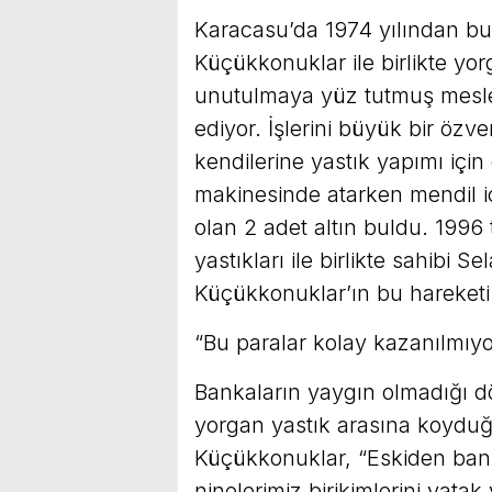
Karacasu’da 1974 yılından b
Küçükkonuklar ile birlikte y
unutulmaya yüz tutmuş mesl
ediyor. İşlerini büyük bir özv
kendilerine yastık yapımı için
makinesinde atarken mendil iç
olan 2 adet altın buldu. 1996 ta
yastıkları ile birlikte sahibi 
Küçükkonuklar’ın bu hareketi
“Bu paralar kolay kazanılmıyo
Bankaların yaygın olmadığı dö
yorgan yastık arasına koydu
Küçükkonuklar, “Eskiden bank
ninelerimiz birikimlerini yata