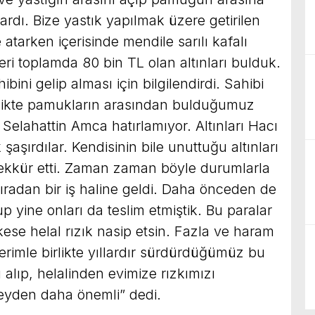
ardı. Bize yastık yapılmak üzere getirilen
tarken içerisinde mendile sarılı kafalı
eri toplamda 80 bin TL olan altınları bulduk.
ibini gelip alması için bilgilendirdi. Sahibi
birlikte pamukların arasından bulduğumuz
k. Selahattin Amca hatırlamıyor. Altınları Hacı
şırdılar. Kendisinin bile unuttuğu altınları
eşekkür etti. Zaman zaman böyle durumlarla
 sıradan bir iş haline geldi. Daha önceden de
up yine onları da teslim etmiştik. Bu paralar
kese helal rızık nasip etsin. Fazla ve haram
imle birlikte yıllardır sürdürdüğümüz bu
lıp, helalinden evimize rızkımızı
eyden daha önemli” dedi.