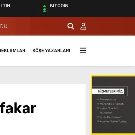
LTIN
BITCOIN
RDÜ
 MİLLETİN SESİ
REKLAMLAR
KÖŞE YAZARLARI
LDI
efakar