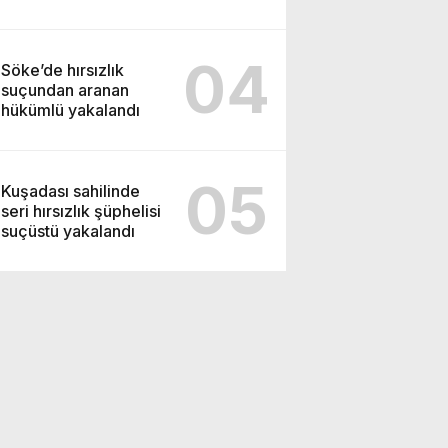
“GÖRÜŞMELER
CANLI YAYINLANSIN,
MİLLETİN SESİ
04
KOMİSYONDA
Söke’de hırsızlık
DUYULSUN”
suçundan aranan
hükümlü yakalandı
05
Kuşadası sahilinde
seri hırsızlık şüphelisi
suçüstü yakalandı