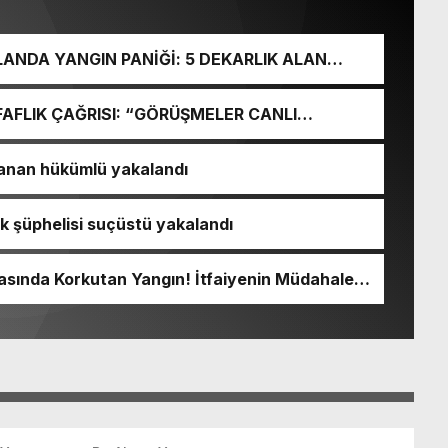
ANDA YANGIN PANİĞİ: 5 DEKARLIK ALAN
FAFLIK ÇAĞRISI: “GÖRÜŞMELER CANLI
Sİ KOMİSYONDA DUYULSUN”
ranan hükümlü yakalandı
lık şüphelisi suçüstü yakalandı
sında Korkutan Yangın! İtfaiyenin Müdahalesi