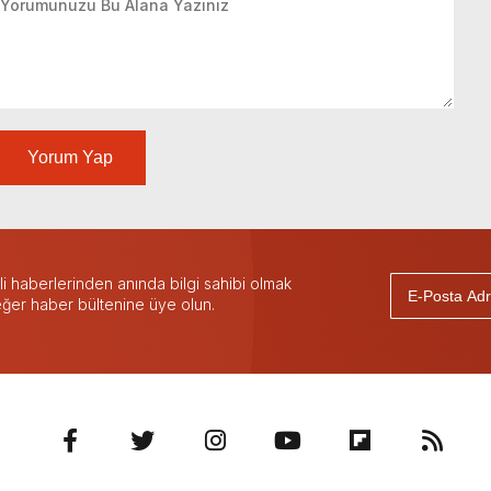
Yorum Yap
 haberlerinden anında bilgi sahibi olmak
 eğer haber bültenine üye olun.