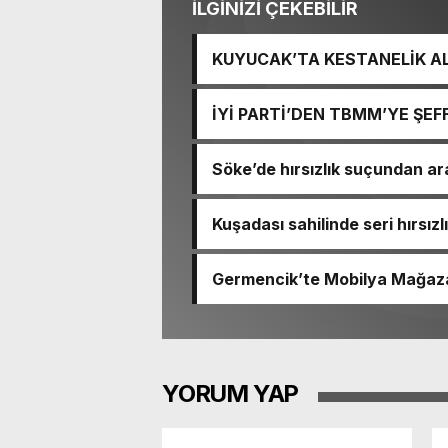
İLGİNİZİ ÇEKEBİLİR
KUYUCAK’TA KESTANELİK AL
ZARAR GÖRDÜ
İYİ PARTİ’DEN TBMM’YE ŞEF
YAYINLANSIN, MİLLETİN SE
Söke’de hırsızlık suçundan a
Kuşadası sahilinde seri hırsız
Germencik’te Mobilya Mağaza
Sürüyor
YORUM YAP