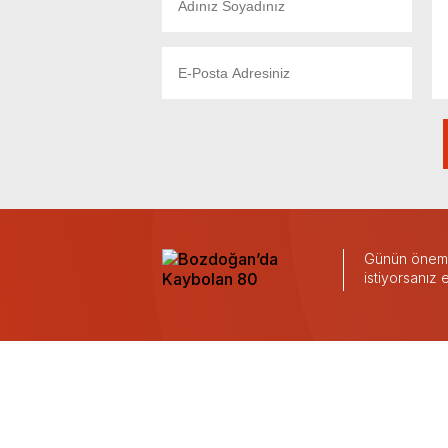
Günün önemli
istiyorsanız