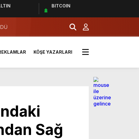
LTIN
BITCOIN
RDÜ
 MİLLETİN SESİ
REKLAMLAR
KÖŞE YAZARLARI
LDI
ındaki
ından Sağ