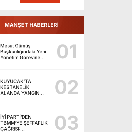
MANŞET HABERLERİ
01
Mesut Gümüş
Başkanlığındaki Yeni
Yönetim Görevine
Başladı
02
KUYUCAK’TA
KESTANELİK
ALANDA YANGIN
PANİĞİ: 5 DEKARLIK
ALAN ZARAR GÖRDÜ
03
İYİ PARTİ’DEN
TBMM’YE ŞEFFAFLIK
ÇAĞRISI: