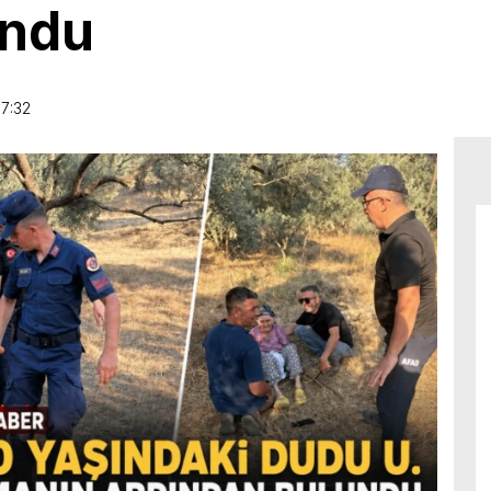
undu
7:32