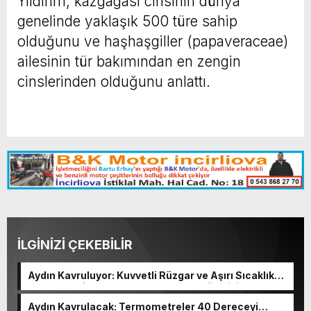
Yıldırım, kazgagası cinsinin dünya
genelinde yaklaşık 500 türe sahip
olduğunu ve haşhaşgiller (papaveraceae)
ailesinin tür bakımından en zengin
cinslerinden olduğunu anlattı.
İLGİNİZİ ÇEKEBİLİR
Aydın Kavruluyor: Kuvvetli Rüzgar ve Aşırı Sıcaklık
Uyarısı! Hafta Sonu Sağanak Yağış Sürprizi
Aydın Kavrulacak: Termometreler 40 Dereceyi