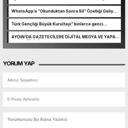
Gösterecek!
WhatsApp’a “Okunduktan Sonra Sil” Özelliği Geliyor:
Gizlilikte Yeni Dönem
Türk Gençliği Büyük Kurultayı” binlerce genci
Ankara’da buluşturacak
AYDIN’DA GAZETECİLERE DİJİTAL MEDYA VE YAPAY
ZEKA EĞİTİMİ
YORUM YAP