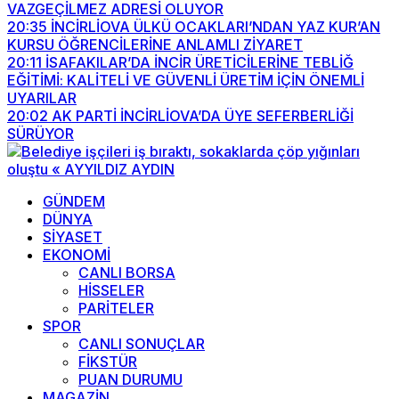
VAZGEÇİLMEZ ADRESİ OLUYOR
20:35
İNCİRLİOVA ÜLKÜ OCAKLARI’NDAN YAZ KUR’AN
KURSU ÖĞRENCİLERİNE ANLAMLI ZİYARET
20:11
İSAFAKILAR’DA İNCİR ÜRETİCİLERİNE TEBLİĞ
EĞİTİMİ: KALİTELİ VE GÜVENLİ ÜRETİM İÇİN ÖNEMLİ
UYARILAR
20:02
AK PARTİ İNCİRLİOVA’DA ÜYE SEFERBERLİĞİ
SÜRÜYOR
GÜNDEM
DÜNYA
SİYASET
EKONOMİ
CANLI BORSA
HİSSELER
PARİTELER
SPOR
CANLI SONUÇLAR
FİKSTÜR
PUAN DURUMU
MAGAZİN