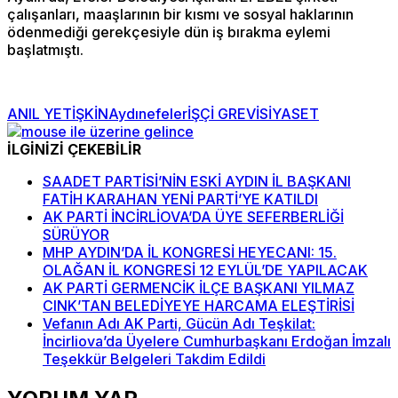
çalışanları, maaşlarının bir kısmı ve sosyal haklarının
ödenmediği gerekçesiyle dün iş bırakma eylemi
başlatmıştı.
ANIL YETİŞKİN
Aydın
efeler
İŞÇİ GREVİ
SİYASET
İLGİNİZİ ÇEKEBİLİR
SAADET PARTİSİ’NİN ESKİ AYDIN İL BAŞKANI
FATİH KARAHAN YENİ PARTİ’YE KATILDI
AK PARTİ İNCİRLİOVA’DA ÜYE SEFERBERLİĞİ
SÜRÜYOR
MHP AYDIN’DA İL KONGRESİ HEYECANI: 15.
OLAĞAN İL KONGRESİ 12 EYLÜL’DE YAPILACAK
AK PARTİ GERMENCİK İLÇE BAŞKANI YILMAZ
CINK’TAN BELEDİYEYE HARCAMA ELEŞTİRİSİ
Vefanın Adı AK Parti, Gücün Adı Teşkilat:
İncirliova’da Üyelere Cumhurbaşkanı Erdoğan İmzalı
Teşekkür Belgeleri Takdim Edildi