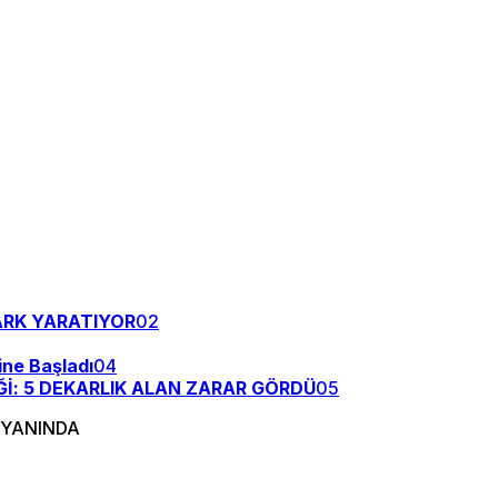
ARK YARATIYOR
02
ne Başladı
04
İ: 5 DEKARLIK ALAN ZARAR GÖRDÜ
05