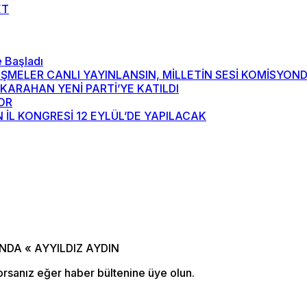
ET
 Başladı
RÜŞMELER CANLI YAYINLANSIN, MİLLETİN SESİ KOMİSYO
H KARAHAN YENİ PARTİ’YE KATILDI
YOR
 İL KONGRESİ 12 EYLÜL’DE YAPILACAK
orsanız eğer haber bültenine üye olun.