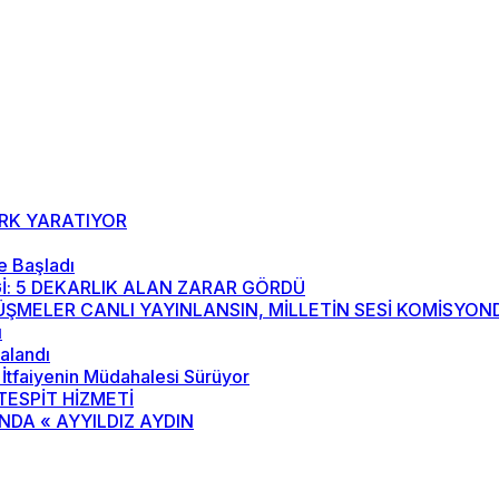
ARK YARATIYOR
e Başladı
İ: 5 DEKARLIK ALAN ZARAR GÖRDÜ
ÖRÜŞMELER CANLI YAYINLANSIN, MİLLETİN SESİ KOMİSYO
ı
kalandı
İtfaiyenin Müdahalesi Sürüyor
ESPİT HİZMETİ