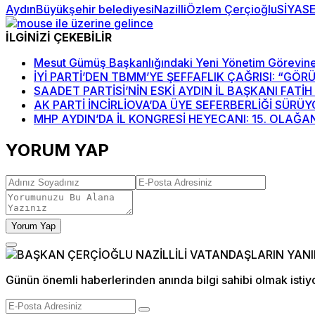
Aydın
Büyükşehir belediyesi
Nazilli
Özlem Çerçioğlu
SİYAS
İLGİNİZİ ÇEKEBİLİR
Mesut Gümüş Başkanlığındaki Yeni Yönetim Görevine
İYİ PARTİ’DEN TBMM’YE ŞEFFAFLIK ÇAĞRISI: “GÖ
SAADET PARTİSİ’NİN ESKİ AYDIN İL BAŞKANI FATİ
AK PARTİ İNCİRLİOVA’DA ÜYE SEFERBERLİĞİ SÜRÜ
MHP AYDIN’DA İL KONGRESİ HEYECANI: 15. OLAĞAN
YORUM YAP
Yorum Yap
Günün önemli haberlerinden anında bilgi sahibi olmak istiy