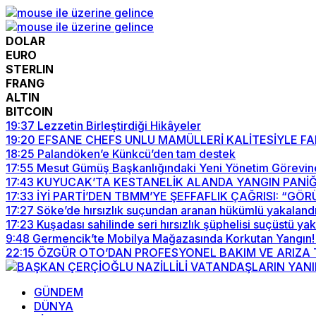
DOLAR
EURO
STERLIN
FRANG
ALTIN
BITCOIN
19:37
Lezzetin Birleştirdiği Hikâyeler
19:20
EFSANE CHEFS UNLU MAMÜLLERİ KALİTESİYLE F
18:25
Palandöken’e Künkcü’den tam destek
17:55
Mesut Gümüş Başkanlığındaki Yeni Yönetim Görevin
17:43
KUYUCAK’TA KESTANELİK ALANDA YANGIN PANİĞ
17:33
İYİ PARTİ’DEN TBMM’YE ŞEFFAFLIK ÇAĞRISI: “G
17:27
Söke’de hırsızlık suçundan aranan hükümlü yakaland
17:23
Kuşadası sahilinde seri hırsızlık şüphelisi suçüstü ya
9:48
Germencik’te Mobilya Mağazasında Korkutan Yangın! 
22:15
ÖZGÜR OTO’DAN PROFESYONEL BAKIM VE ARIZA T
GÜNDEM
DÜNYA