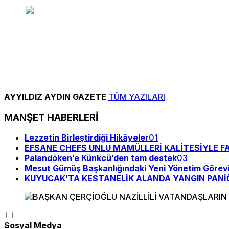
AYYILDIZ AYDIN GAZETE
TÜM YAZILARI
MANŞET HABERLERİ
Lezzetin Birleştirdiği Hikâyeler
01
EFSANE CHEFS UNLU MAMÜLLERİ KALİTESİYLE F
Palandöken’e Künkcü’den tam destek
03
Mesut Gümüş Başkanlığındaki Yeni Yönetim Görevi
KUYUCAK’TA KESTANELİK ALANDA YANGIN PANİĞ
Sosyal Medya