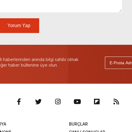
Yorum Yap
 haberlerinden anında bilgi sahibi olmak
 eğer haber bültenine üye olun.
NYA
BURÇLAR