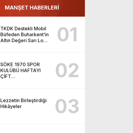
MANŞET HABERLERİ
01
TKDK Destekli Mobil
Büfeden Buharkent’in
Altın Değeri Sarı Lop
İnciri Vatandaşlarla
Buluştu
02
SÖKE 1970 SPOR
KULÜBÜ HAFTAYI
ÇİFT
ANTRENMANLA
TAMAMLADI
03
Lezzetin Birleştirdiği
Hikâyeler