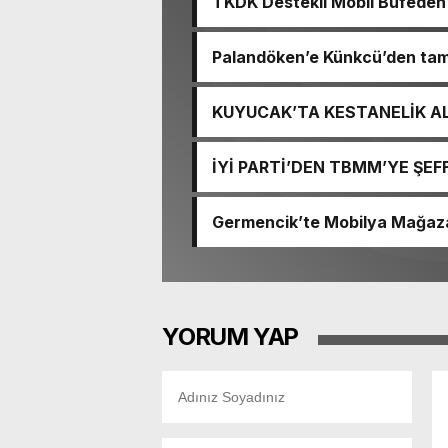
TKDK Destekli Mobil Büfeden B
Vatandaşlarla Buluştu
Palandöken’e Künkcü’den ta
KUYUCAK’TA KESTANELİK AL
ZARAR GÖRDÜ
İYİ PARTİ’DEN TBMM’YE ŞEF
YAYINLANSIN, MİLLETİN SE
Germencik’te Mobilya Mağaza
Sürüyor
YORUM YAP