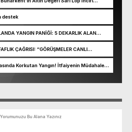
uharkent’in Altın Değeri Sarı Lop İnciri
m destek
ANDA YANGIN PANİĞİ: 5 DEKARLIK ALAN
FAFLIK ÇAĞRISI: “GÖRÜŞMELER CANLI
Sİ KOMİSYONDA DUYULSUN”
sında Korkutan Yangın! İtfaiyenin Müdahalesi