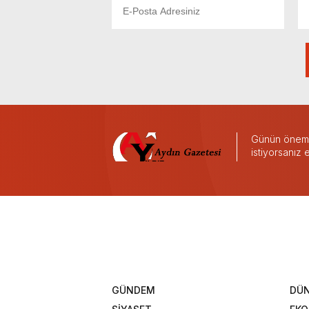
Günün önemli
istiyorsanız
GÜNDEM
DÜ