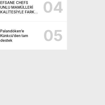
04
EFSANE CHEFS
UNLU MAMÜLLERİ
KALİTESİYLE FARK
YARATIYOR
05
Palandöken’e
Künkcü’den tam
destek