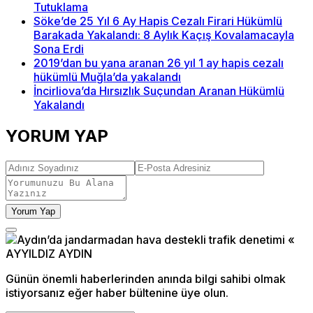
Tutuklama
Söke’de 25 Yıl 6 Ay Hapis Cezalı Firari Hükümlü
Barakada Yakalandı: 8 Aylık Kaçış Kovalamacayla
Sona Erdi
2019’dan bu yana aranan 26 yıl 1 ay hapis cezalı
hükümlü Muğla’da yakalandı
İncirliova’da Hırsızlık Suçundan Aranan Hükümlü
Yakalandı
YORUM YAP
Yorum Yap
Günün önemli haberlerinden anında bilgi sahibi olmak
istiyorsanız eğer haber bültenine üye olun.