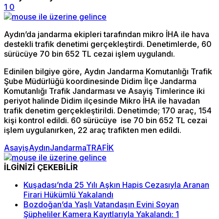
1
0
Aydın’da jandarma ekipleri tarafından mikro İHA ile hava
destekli trafik denetimi gerçekleştirdi. Denetimlerde, 60
sürücüye 70 bin 652 TL cezai işlem uygulandı.
Edinilen bilgiye göre, Aydın Jandarma Komutanlığı Trafik
Şube Müdürlüğü koordinesinde Didim İlçe Jandarma
Komutanlığı Trafik Jandarması ve Asayiş Timlerince iki
periyot halinde Didim ilçesinde Mikro İHA ile havadan
trafik denetim gerçekleştirildi. Denetimde; 170 araç, 154
kişi kontrol edildi. 60 sürücüye ise 70 bin 652 TL cezai
işlem uygulanırken, 22 araç trafikten men edildi.
Asayiş
Aydın
Jandarma
TRAFİK
İLGİNİZİ ÇEKEBİLİR
Kuşadası’nda 25 Yılı Aşkın Hapis Cezasıyla Aranan
Firari Hükümlü Yakalandı
Bozdoğan’da Yaşlı Vatandaşın Evini Soyan
Şüpheliler Kamera Kayıtlarıyla Yakalandı: 1