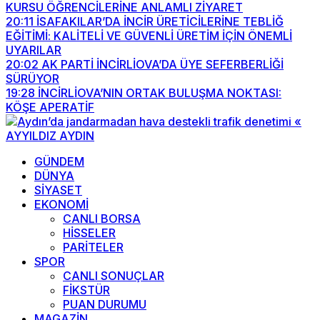
KURSU ÖĞRENCİLERİNE ANLAMLI ZİYARET
20:11
İSAFAKILAR’DA İNCİR ÜRETİCİLERİNE TEBLİĞ
EĞİTİMİ: KALİTELİ VE GÜVENLİ ÜRETİM İÇİN ÖNEMLİ
UYARILAR
20:02
AK PARTİ İNCİRLİOVA’DA ÜYE SEFERBERLİĞİ
SÜRÜYOR
19:28
İNCİRLİOVA’NIN ORTAK BULUŞMA NOKTASI:
KÖŞE APERATİF
GÜNDEM
DÜNYA
SİYASET
EKONOMİ
CANLI BORSA
HİSSELER
PARİTELER
SPOR
CANLI SONUÇLAR
FİKSTÜR
PUAN DURUMU
MAGAZİN