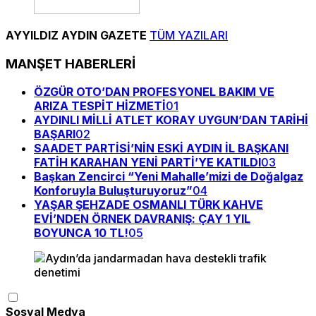
AYYILDIZ AYDIN GAZETE
TÜM YAZILARI
MANŞET HABERLERİ
ÖZGÜR OTO’DAN PROFESYONEL BAKIM VE
ARIZA TESPİT HİZMETİ
01
AYDINLI MİLLİ ATLET KORAY UYGUN’DAN TARİHİ
BAŞARI
02
SAADET PARTİSİ’NİN ESKİ AYDIN İL BAŞKANI
FATİH KARAHAN YENİ PARTİ’YE KATILDI
03
Başkan Zencirci “Yeni Mahalle’mizi de Doğalgaz
Konforuyla Buluşturuyoruz”
04
YAŞAR ŞEHZADE OSMANLI TÜRK KAHVE
EVİ’NDEN ÖRNEK DAVRANIŞ: ÇAY 1 YIL
BOYUNCA 10 TL!
05
Sosyal Medya