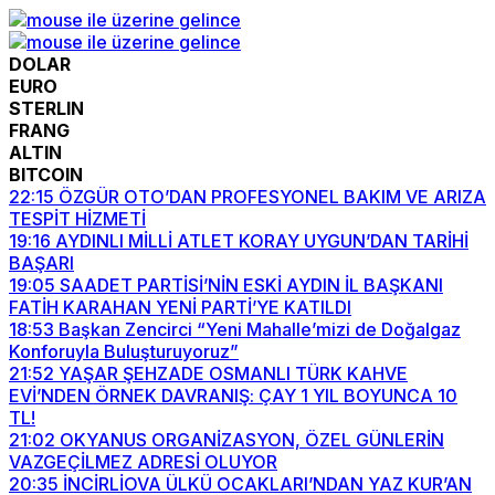
DOLAR
EURO
STERLIN
FRANG
ALTIN
BITCOIN
22:15
ÖZGÜR OTO’DAN PROFESYONEL BAKIM VE ARIZA
TESPİT HİZMETİ
19:16
AYDINLI MİLLİ ATLET KORAY UYGUN’DAN TARİHİ
BAŞARI
19:05
SAADET PARTİSİ’NİN ESKİ AYDIN İL BAŞKANI
FATİH KARAHAN YENİ PARTİ’YE KATILDI
18:53
Başkan Zencirci “Yeni Mahalle’mizi de Doğalgaz
Konforuyla Buluşturuyoruz”
21:52
YAŞAR ŞEHZADE OSMANLI TÜRK KAHVE
EVİ’NDEN ÖRNEK DAVRANIŞ: ÇAY 1 YIL BOYUNCA 10
TL!
21:02
OKYANUS ORGANİZASYON, ÖZEL GÜNLERİN
VAZGEÇİLMEZ ADRESİ OLUYOR
20:35
İNCİRLİOVA ÜLKÜ OCAKLARI’NDAN YAZ KUR’AN