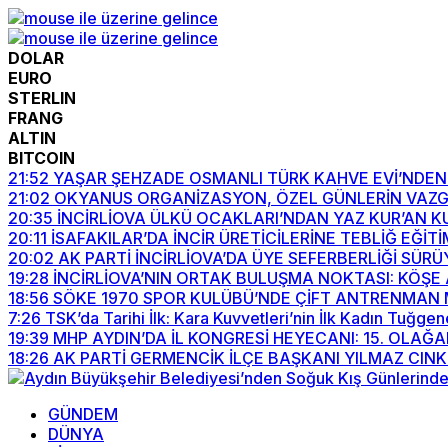
DOLAR
EURO
STERLIN
FRANG
ALTIN
BITCOIN
21:52
YAŞAR ŞEHZADE OSMANLI TÜRK KAHVE EVİ’NDEN 
21:02
OKYANUS ORGANİZASYON, ÖZEL GÜNLERİN VAZG
20:35
İNCİRLİOVA ÜLKÜ OCAKLARI’NDAN YAZ KUR’AN K
20:11
İSAFAKILAR’DA İNCİR ÜRETİCİLERİNE TEBLİĞ EĞİTİ
20:02
AK PARTİ İNCİRLİOVA’DA ÜYE SEFERBERLİĞİ SÜR
19:28
İNCİRLİOVA’NIN ORTAK BULUŞMA NOKTASI: KÖŞE
18:56
SÖKE 1970 SPOR KULÜBÜ’NDE ÇİFT ANTRENMAN 
7:26
TSK’da Tarihi İlk: Kara Kuvvetleri’nin İlk Kadın Tuğge
19:39
MHP AYDIN’DA İL KONGRESİ HEYECANI: 15. OLAĞA
18:26
AK PARTİ GERMENCİK İLÇE BAŞKANI YILMAZ CINK
GÜNDEM
DÜNYA