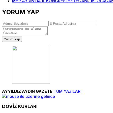
MHP AYDIN’DA İL KONGRESİ HEYECANI: 15. OLAĞAN
YORUM YAP
Yorum Yap
AYYILDIZ AYDIN GAZETE
TÜM YAZILARI
DÖVİZ
KURLARI