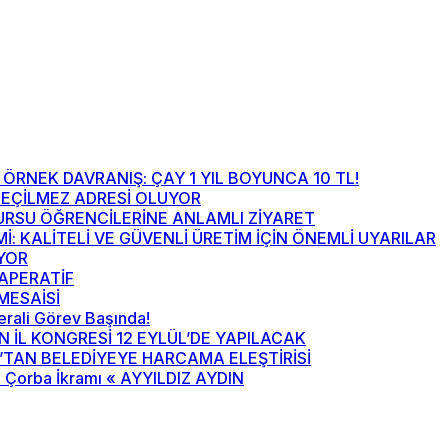
ÖRNEK DAVRANIŞ: ÇAY 1 YIL BOYUNCA 10 TL!
EÇİLMEZ ADRESİ OLUYOR
URSU ÖĞRENCİLERİNE ANLAMLI ZİYARET
Mİ: KALİTELİ VE GÜVENLİ ÜRETİM İÇİN ÖNEMLİ UYARILAR
ÜYOR
 APERATİF
MESAİSİ
nerali Görev Başında!
N İL KONGRESİ 12 EYLÜL’DE YAPILACAK
’TAN BELEDİYEYE HARCAMA ELEŞTİRİSİ