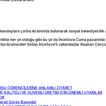
andaşlara çorba ikramında bulunarak sosyal belediyecilik a
likte her yıl olduğu gibi bu yıl da İncirliova Cuma pazarınd
ba ikramından dolayı İncirliova’lı vatandaşlar Başkan Çerçio
RSU ÖĞRENCİLERİNE ANLAMLI ZİYARET
Mİ: KALİTELİ VE GÜVENLİ ÜRETİM İÇİN ÖNEMLİ UYARILAR
YOR
nerali Görev Başında!