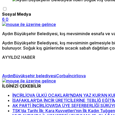
Sosyal Medya
6
0
Aydın Büyükşehir Belediyesi, kış mevsiminde esnafa ve vat
Aydın Büyükşehir Belediyesi, kış mevsiminin gelmesiyle bir
bulunuyor. Soğuk kış günlerinde sıcacık sabah dağıtılan çor
AYYILDIZ HABER
Aydın
Büyükşehir belediyesi
Çorba
İncirliova
İLGİNİZİ ÇEKEBİLİR
İNCİRLİOVA ÜLKÜ OCAKLARI’NDAN YAZ KUR’AN KU
İSAFAKILAR’DA İNCİR ÜRETİCİLERİNE TEBLİĞ EĞİTİ
AK PARTİ İNCİRLİOVA’DA ÜYE SEFERBERLİĞİ SÜRÜ
TSK’da Tarihi İlk: Kara Kuvvetleri’nin İlk Kadın Tuğge