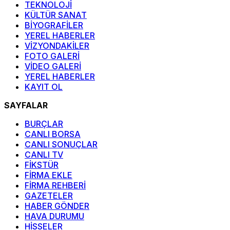
TEKNOLOJİ
KÜLTÜR SANAT
BİYOGRAFİLER
YEREL HABERLER
VİZYONDAKİLER
FOTO GALERİ
VİDEO GALERİ
YEREL HABERLER
KAYIT OL
SAYFALAR
BURÇLAR
CANLI BORSA
CANLI SONUÇLAR
CANLI TV
FİKSTÜR
FİRMA EKLE
FİRMA REHBERİ
GAZETELER
HABER GÖNDER
HAVA DURUMU
HİSSELER