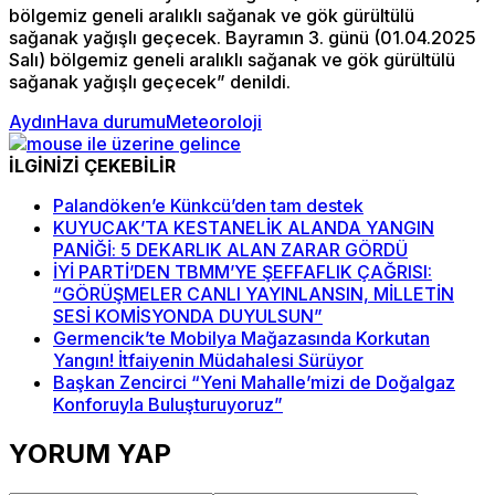
bölgemiz geneli aralıklı sağanak ve gök gürültülü
sağanak yağışlı geçecek. Bayramın 3. günü (01.04.2025
Salı) bölgemiz geneli aralıklı sağanak ve gök gürültülü
sağanak yağışlı geçecek” denildi.
Aydın
Hava durumu
Meteoroloji
İLGİNİZİ ÇEKEBİLİR
Palandöken’e Künkcü’den tam destek
KUYUCAK’TA KESTANELİK ALANDA YANGIN
PANİĞİ: 5 DEKARLIK ALAN ZARAR GÖRDÜ
İYİ PARTİ’DEN TBMM’YE ŞEFFAFLIK ÇAĞRISI:
“GÖRÜŞMELER CANLI YAYINLANSIN, MİLLETİN
SESİ KOMİSYONDA DUYULSUN”
Germencik’te Mobilya Mağazasında Korkutan
Yangın! İtfaiyenin Müdahalesi Sürüyor
Başkan Zencirci “Yeni Mahalle’mizi de Doğalgaz
Konforuyla Buluşturuyoruz”
YORUM YAP