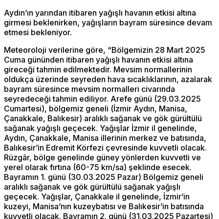
Aydın’ın yarından itibaren yağışlı havanın etkisi altına
girmesi beklenirken, yağışların bayram süresince devam
etmesi bekleniyor.
Meteoroloji verilerine göre, “Bölgemizin 28 Mart 2025
Cuma gününden itibaren yağışlı havanın etkisi altına
gireceği tahmin edilmektedir. Mevsim normallerinin
oldukça üzerinde seyreden hava sıcaklıklarının, azalarak
bayram süresince mevsim normalleri civarında
seyredeceği tahmin ediliyor. Arefe günü (29.03.2025
Cumartesi), bölgemiz geneli (İzmir Aydın, Manisa,
Çanakkale, Balıkesir) aralıklı sağanak ve gök gürültülü
sağanak yağışlı geçecek. Yağışlar İzmir il genelinde,
Aydın, Çanakkale, Manisa illerinin merkez ve batısında,
Balıkesir’in Edremit Körfezi çevresinde kuvvetli olacak.
Rüzgâr, bölge genelinde güney yönlerden kuvvetli ve
yerel olarak fırtına (60-75 km/sa) şeklinde esecek.
Bayramın 1. günü (30.03.2025 Pazar) Bölgemiz geneli
aralıklı sağanak ve gök gürültülü sağanak yağışlı
geçecek. Yağışlar, Çanakkale il genelinde, İzmir’in
kuzeyi, Manisa’nın kuzeybatısı ve Balıkesir’in batısında
kuvvetli olacak. Bayramın 2. günü (31.03.2025 Pazartesi)