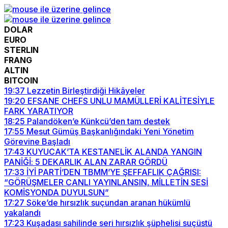
DOLAR
EURO
STERLIN
FRANG
ALTIN
BITCOIN
19:37
Lezzetin Birleştirdiği Hikâyeler
19:20
EFSANE CHEFS UNLU MAMÜLLERİ KALİTESİYLE
FARK YARATIYOR
18:25
Palandöken’e Künkcü’den tam destek
17:55
Mesut Gümüş Başkanlığındaki Yeni Yönetim
Görevine Başladı
17:43
KUYUCAK’TA KESTANELİK ALANDA YANGIN
PANİĞİ: 5 DEKARLIK ALAN ZARAR GÖRDÜ
17:33
İYİ PARTİ’DEN TBMM’YE ŞEFFAFLIK ÇAĞRISI:
“GÖRÜŞMELER CANLI YAYINLANSIN, MİLLETİN SESİ
KOMİSYONDA DUYULSUN”
17:27
Söke’de hırsızlık suçundan aranan hükümlü
yakalandı
17:23
Kuşadası sahilinde seri hırsızlık şüphelisi suçüstü