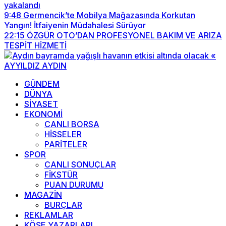
yakalandı
9:48
Germencik’te Mobilya Mağazasında Korkutan
Yangın! İtfaiyenin Müdahalesi Sürüyor
22:15
ÖZGÜR OTO’DAN PROFESYONEL BAKIM VE ARIZA
TESPİT HİZMETİ
GÜNDEM
DÜNYA
SİYASET
EKONOMİ
CANLI BORSA
HİSSELER
PARİTELER
SPOR
CANLI SONUÇLAR
FİKSTÜR
PUAN DURUMU
MAGAZİN
BURÇLAR
REKLAMLAR
KÖŞE YAZARLARI