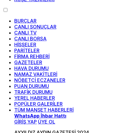
BURÇLAR
CANLI SONUÇLAR
CANLI TV
CANLI BORSA
HİSSELER
PARİTELER
FİRMA REHBERİ
GAZETELER
HAVA DURUMU
NAMAZ VAKİTLERİ
NÖBETÇİ ECZANELER
PUAN DURUMU
TRAFİK DURUMU
YEREL HABERLER
POPÜLER GALERİLER
TÜM MANŞET HABERLERİ
WhatsApp İhbar Hattı
GİRİŞ YAP
ÜYE OL
AYYILDIZ AYDIN GAZETESİ 2024