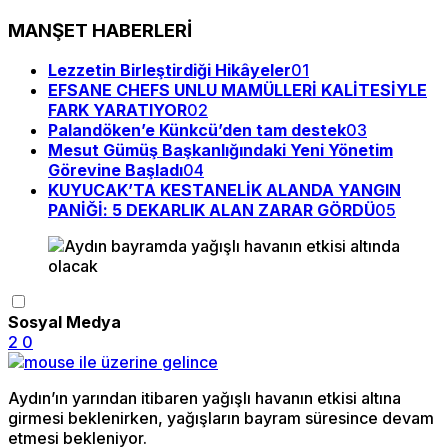
MANŞET HABERLERİ
Lezzetin Birleştirdiği Hikâyeler
01
EFSANE CHEFS UNLU MAMÜLLERİ KALİTESİYLE
FARK YARATIYOR
02
Palandöken’e Künkcü’den tam destek
03
Mesut Gümüş Başkanlığındaki Yeni Yönetim
Görevine Başladı
04
KUYUCAK’TA KESTANELİK ALANDA YANGIN
PANİĞİ: 5 DEKARLIK ALAN ZARAR GÖRDÜ
05
Sosyal Medya
2
0
Aydın’ın yarından itibaren yağışlı havanın etkisi altına
girmesi beklenirken, yağışların bayram süresince devam
etmesi bekleniyor.