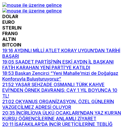
DOLAR
EURO
STERLIN
FRANG
ALTIN
BITCOIN
19:16
AYDINLI MİLLİ ATLET KORAY UYGUN’DAN TARİHİ
BAŞARI
19:05
SAADET PARTİSİ’NİN ESKİ AYDIN İL BAŞKANI
FATİH KARAHAN YENİ PARTİ’YE KATILDI
18:53
Başkan Zencirci “Yeni Mahalle’mizi de Doğalgaz
Konforuyla Buluşturuyoruz”
21:52
YAŞAR ŞEHZADE OSMANLI TÜRK KAHVE
EVİ’NDEN ÖRNEK DAVRANIŞ: ÇAY 1 YIL BOYUNCA 10
TL!
21:02
OKYANUS ORGANİZASYON, ÖZEL GÜNLERİN
VAZGEÇİLMEZ ADRESİ OLUYOR
20:35
İNCİRLİOVA ÜLKÜ OCAKLARI’NDAN YAZ KUR’AN
KURSU ÖĞRENCİLERİNE ANLAMLI ZİYARET
20:11
İSAFAKILAR’DA İNCİR ÜRETİCİLERİNE TEBLİĞ