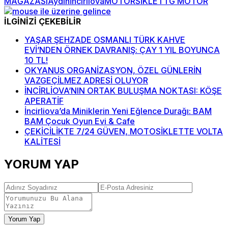
MAĞAZASI
Aydın
İncirliova
MOTORSİKLET
TG MOTOR
İLGİNİZİ ÇEKEBİLİR
YAŞAR ŞEHZADE OSMANLI TÜRK KAHVE
EVİ’NDEN ÖRNEK DAVRANIŞ: ÇAY 1 YIL BOYUNCA
10 TL!
OKYANUS ORGANİZASYON, ÖZEL GÜNLERİN
VAZGEÇİLMEZ ADRESİ OLUYOR
İNCİRLİOVA’NIN ORTAK BULUŞMA NOKTASI: KÖŞE
APERATİF
İncirliova’da Miniklerin Yeni Eğlence Durağı: BAM
BAM Çocuk Oyun Evi & Cafe
ÇEKİCİLİKTE 7/24 GÜVEN, MOTOSİKLETTE VOLTA
KALİTESİ
YORUM YAP
Yorum Yap