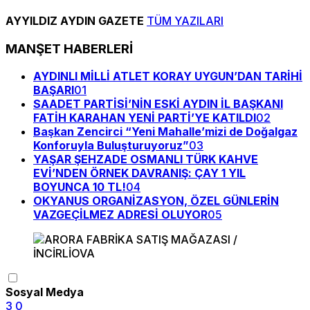
AYYILDIZ AYDIN GAZETE
TÜM YAZILARI
MANŞET HABERLERİ
AYDINLI MİLLİ ATLET KORAY UYGUN’DAN TARİHİ
BAŞARI
01
SAADET PARTİSİ’NİN ESKİ AYDIN İL BAŞKANI
FATİH KARAHAN YENİ PARTİ’YE KATILDI
02
Başkan Zencirci “Yeni Mahalle’mizi de Doğalgaz
Konforuyla Buluşturuyoruz”
03
YAŞAR ŞEHZADE OSMANLI TÜRK KAHVE
EVİ’NDEN ÖRNEK DAVRANIŞ: ÇAY 1 YIL
BOYUNCA 10 TL!
04
OKYANUS ORGANİZASYON, ÖZEL GÜNLERİN
VAZGEÇİLMEZ ADRESİ OLUYOR
05
Sosyal Medya
3
0