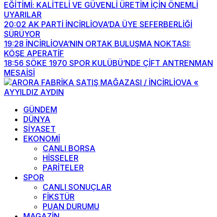
EĞİTİMİ: KALİTELİ VE GÜVENLİ ÜRETİM İÇİN ÖNEMLİ
UYARILAR
20:02
AK PARTİ İNCİRLİOVA’DA ÜYE SEFERBERLİĞİ
SÜRÜYOR
19:28
İNCİRLİOVA’NIN ORTAK BULUŞMA NOKTASI:
KÖŞE APERATİF
18:56
SÖKE 1970 SPOR KULÜBÜ’NDE ÇİFT ANTRENMAN
MESAİSİ
GÜNDEM
DÜNYA
SİYASET
EKONOMİ
CANLI BORSA
HİSSELER
PARİTELER
SPOR
CANLI SONUÇLAR
FİKSTÜR
PUAN DURUMU
MAGAZİN