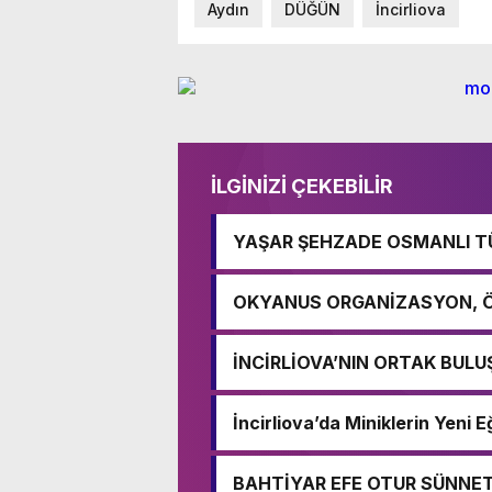
Aydın
DÜĞÜN
İncirliova
İLGİNİZİ ÇEKEBİLİR
YAŞAR ŞEHZADE OSMANLI TÜ
YIL BOYUNCA 10 TL!
OKYANUS ORGANİZASYON, Ö
OLUYOR
İNCİRLİOVA’NIN ORTAK BULU
İncirliova’da Miniklerin Yen
Cafe
BAHTİYAR EFE OTUR SÜNNE