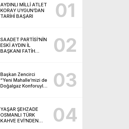
01
AYDINLI MİLLİ ATLET
KORAY UYGUN’DAN
TARİHİ BAŞARI
02
SAADET PARTİSİ’NİN
ESKİ AYDIN İL
BAŞKANI FATİH
KARAHAN YENİ
PARTİ’YE KATILDI
03
Başkan Zencirci
“Yeni Mahalle’mizi de
Doğalgaz Konforuyla
Buluşturuyoruz”
04
YAŞAR ŞEHZADE
OSMANLI TÜRK
KAHVE EVİ’NDEN
ÖRNEK DAVRANIŞ: