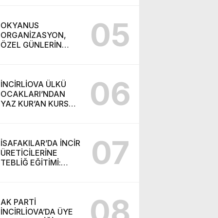
ÇAY 1 YIL BOYUNCA
10 TL!
05
OKYANUS
ORGANİZASYON,
ÖZEL GÜNLERİN
VAZGEÇİLMEZ
ADRESİ OLUYOR
06
İNCİRLİOVA ÜLKÜ
OCAKLARI’NDAN
YAZ KUR’AN KURSU
ÖĞRENCİLERİNE
ANLAMLI ZİYARET
07
İSAFAKILAR’DA İNCİR
ÜRETİCİLERİNE
TEBLİĞ EĞİTİMİ:
KALİTELİ VE
GÜVENLİ ÜRETİM
İÇİN ÖNEMLİ
08
UYARILAR
AK PARTİ
İNCİRLİOVA’DA ÜYE