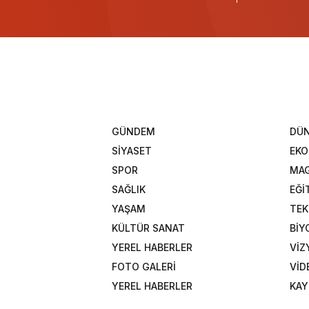
GÜNDEM
DÜ
SİYASET
EK
SPOR
MAG
SAĞLIK
EĞİ
YAŞAM
TEK
KÜLTÜR SANAT
BİY
YEREL HABERLER
VİZ
FOTO GALERİ
VİD
YEREL HABERLER
KAY