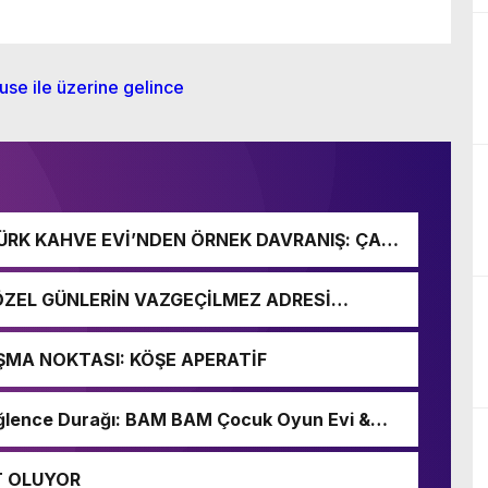
RK KAHVE EVİ’NDEN ÖRNEK DAVRANIŞ: ÇAY 1
ZEL GÜNLERİN VAZGEÇİLMEZ ADRESİ
ŞMA NOKTASI: KÖŞE APERATİF
i Eğlence Durağı: BAM BAM Çocuk Oyun Evi &
T OLUYOR