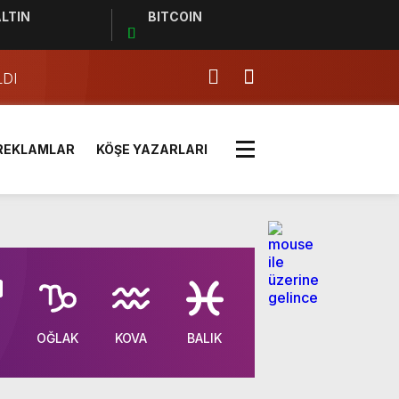
LTIN
BITCOIN
LDI
OYUNCA 10 TL!
REKLAMLAR
KÖŞE YAZARLARI
 ZİYARET
TİM İÇİN ÖNEMLİ UYARILAR
OĞLAK
KOVA
BALIK