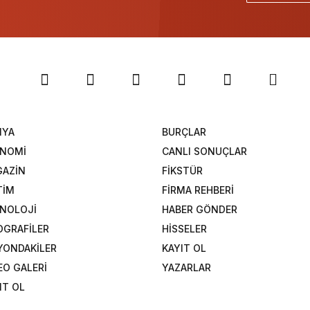
NYA
BURÇLAR
ONOMİ
CANLI SONUÇLAR
AZİN
FİKSTÜR
TİM
FİRMA REHBERİ
NOLOJİ
HABER GÖNDER
OGRAFİLER
HİSSELER
YONDAKİLER
KAYIT OL
EO GALERİ
YAZARLAR
IT OL