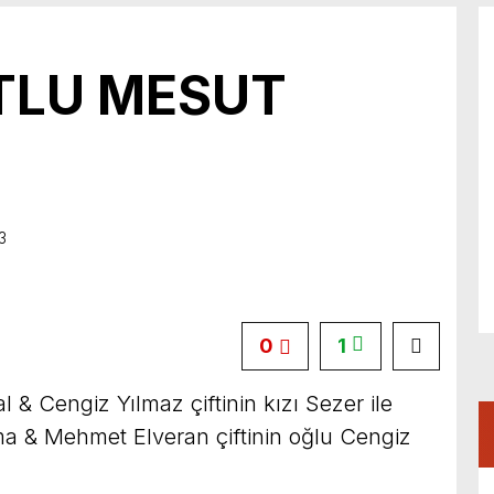
TLU MESUT
3
0
1
l & Cengiz Yılmaz çiftinin kızı Sezer ile
a & Mehmet Elveran çiftinin oğlu Cengiz