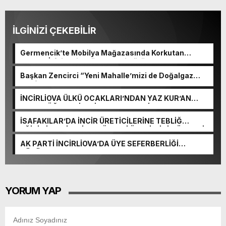
İLGİNİZİ ÇEKEBİLİR
Germencik’te Mobilya Mağazasında Korkutan
Yangın! İtfaiyenin Müdahalesi Sürüyor
Başkan Zencirci “Yeni Mahalle’mizi de Doğalgaz
Konforuyla Buluşturuyoruz”
İNCİRLİOVA ÜLKÜ OCAKLARI’NDAN YAZ KUR’AN
KURSU ÖĞRENCİLERİNE ANLAMLI ZİYARET
İSAFAKILAR’DA İNCİR ÜRETİCİLERİNE TEBLİĞ
EĞİTİMİ: KALİTELİ VE GÜVENLİ ÜRETİM İÇİN ÖNEMLİ
UYARILAR
AK PARTİ İNCİRLİOVA’DA ÜYE SEFERBERLİĞİ
SÜRÜYOR
YORUM YAP