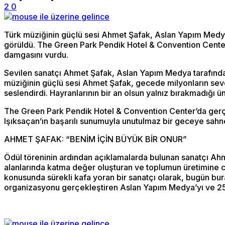
2
0
Türk müziğinin güçlü sesi Ahmet Şafak, Aslan Yapım Medya t
görüldü. The Green Park Pendik Hotel & Convention Center’
damgasını vurdu.
Sevilen sanatçı Ahmet Şafak, Aslan Yapım Medya tarafından 
müziğinin güçlü sesi Ahmet Şafak, gecede milyonların sevd
seslendirdi. Hayranlarının bir an olsun yalnız bırakmadığı ün
The Green Park Pendik Hotel & Convention Center’da gerçek
Işıksaçan’ın başarılı sunumuyla unutulmaz bir geceye sahne o
AHMET ŞAFAK: “BENİM İÇİN BÜYÜK BİR ONUR”
Ödül töreninin ardından açıklamalarda bulunan sanatçı Ahme
alanlarında katma değer oluşturan ve toplumun üretimine c
konusunda sürekli kafa yoran bir sanatçı olarak, bugün bur
organizasyonu gerçekleştiren Aslan Yapım Medya’yı ve 25 y