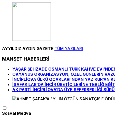
AYYILDIZ AYDIN GAZETE
TÜM YAZILARI
MANŞET HABERLERİ
YAŞAR ŞEHZADE OSMANLI TÜRK KAHVE EVİ’NDEN 
OKYANUS ORGANİZASYON, ÖZEL GÜNLERİN VAZ
İNCİRLİOVA ÜLKÜ OCAKLARI’NDAN YAZ KUR’AN K
İSAFAKILAR’DA İNCİR ÜRETİCİLERİNE TEBLİĞ EĞİ
AK PARTİ İNCİRLİOVA’DA ÜYE SEFERBERLİĞİ SÜR
Sosyal Medya