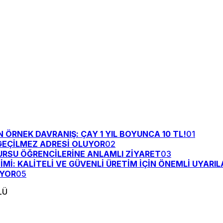
ÖRNEK DAVRANIŞ: ÇAY 1 YIL BOYUNCA 10 TL!
01
GEÇİLMEZ ADRESİ OLUYOR
02
URSU ÖĞRENCİLERİNE ANLAMLI ZİYARET
03
TİMİ: KALİTELİ VE GÜVENLİ ÜRETİM İÇİN ÖNEMLİ UYARIL
ÜYOR
05