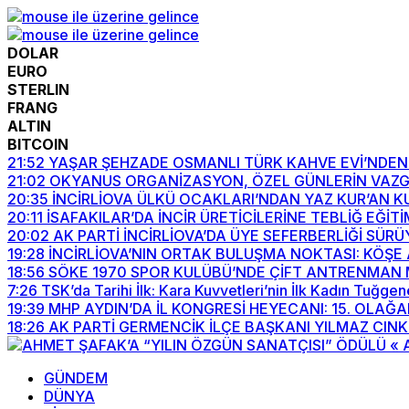
DOLAR
EURO
STERLIN
FRANG
ALTIN
BITCOIN
21:52
YAŞAR ŞEHZADE OSMANLI TÜRK KAHVE EVİ’NDEN 
21:02
OKYANUS ORGANİZASYON, ÖZEL GÜNLERİN VAZG
20:35
İNCİRLİOVA ÜLKÜ OCAKLARI’NDAN YAZ KUR’AN K
20:11
İSAFAKILAR’DA İNCİR ÜRETİCİLERİNE TEBLİĞ EĞİTİ
20:02
AK PARTİ İNCİRLİOVA’DA ÜYE SEFERBERLİĞİ SÜR
19:28
İNCİRLİOVA’NIN ORTAK BULUŞMA NOKTASI: KÖŞE
18:56
SÖKE 1970 SPOR KULÜBÜ’NDE ÇİFT ANTRENMAN 
7:26
TSK’da Tarihi İlk: Kara Kuvvetleri’nin İlk Kadın Tuğge
19:39
MHP AYDIN’DA İL KONGRESİ HEYECANI: 15. OLAĞA
18:26
AK PARTİ GERMENCİK İLÇE BAŞKANI YILMAZ CINK
GÜNDEM
DÜNYA