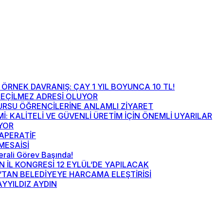
ÖRNEK DAVRANIŞ: ÇAY 1 YIL BOYUNCA 10 TL!
EÇİLMEZ ADRESİ OLUYOR
URSU ÖĞRENCİLERİNE ANLAMLI ZİYARET
Mİ: KALİTELİ VE GÜVENLİ ÜRETİM İÇİN ÖNEMLİ UYARILAR
ÜYOR
 APERATİF
MESAİSİ
nerali Görev Başında!
N İL KONGRESİ 12 EYLÜL’DE YAPILACAK
’TAN BELEDİYEYE HARCAMA ELEŞTİRİSİ