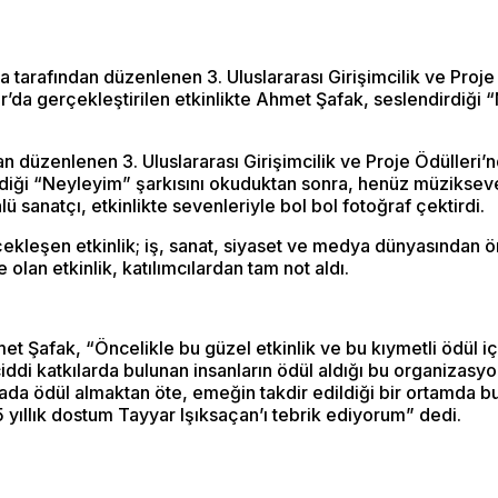
arafından düzenlenen 3. Uluslararası Girişimcilik ve Proje 
da gerçekleştirilen etkinlikte Ahmet Şafak, seslendirdiği 
düzenlenen 3. Uluslararası Girişimcilik ve Proje Ödülleri’n
iği “Neyleyim” şarkısını okuduktan sonra, henüz müziksever
lü sanatçı, etkinlikte sevenleriyle bol bol fotoğraf çektirdi.
leşen etkinlik; iş, sanat, siyaset ve medya dünyasından öne
lan etkinlik, katılımcılardan tam not aldı.
t Şafak, “Öncelikle bu güzel etkinlik ve bu kıymetli ödül i
iddi katkılarda bulunan insanların ödül aldığı bu organiza
ada ödül almaktan öte, emeğin takdir edildiği bir ortamda b
ıllık dostum Tayyar Işıksaçan’ı tebrik ediyorum” dedi.