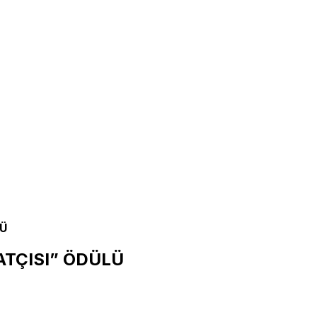
LÜ
ATÇISI” ÖDÜLÜ