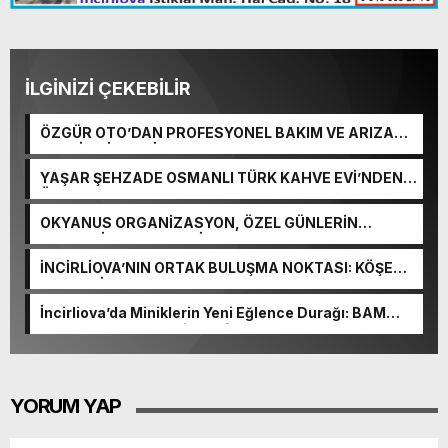
İLGİNİZİ ÇEKEBİLİR
ÖZGÜR OTO’DAN PROFESYONEL BAKIM VE ARIZA
TESPİT HİZMETİ
YAŞAR ŞEHZADE OSMANLI TÜRK KAHVE EVİ’NDEN
ÖRNEK DAVRANIŞ: ÇAY 1 YIL BOYUNCA 10 TL!
OKYANUS ORGANİZASYON, ÖZEL GÜNLERİN
VAZGEÇİLMEZ ADRESİ OLUYOR
İNCİRLİOVA’NIN ORTAK BULUŞMA NOKTASI: KÖŞE
APERATİF
İncirliova’da Miniklerin Yeni Eğlence Durağı: BAM
BAM Çocuk Oyun Evi & Cafe
YORUM YAP