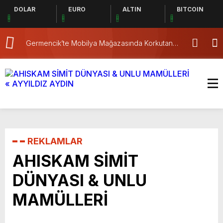
DOLAR
EURO
ALTIN
BITCOIN
Germencik’te Mobilya Mağazasında Korkutan
ÖZGÜR OTO’
Yangın! İtfaiyenin Müdahalesi Sürüyor
ARIZA TESPİ
REKLAMLAR
AHISKAM SİMİT
DÜNYASI & UNLU
MAMÜLLERİ