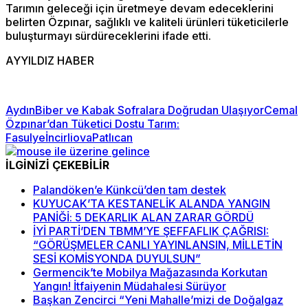
Tarımın geleceği için üretmeye devam edeceklerini
belirten Özpınar, sağlıklı ve kaliteli ürünleri tüketicilerle
buluşturmayı sürdüreceklerini ifade etti.
AYYILDIZ HABER
Aydın
Biber ve Kabak Sofralara Doğrudan Ulaşıyor
Cemal
Özpınar’dan Tüketici Dostu Tarım:
Fasulye
İncirliova
Patlıcan
İLGİNİZİ ÇEKEBİLİR
Palandöken’e Künkcü’den tam destek
KUYUCAK’TA KESTANELİK ALANDA YANGIN
PANİĞİ: 5 DEKARLIK ALAN ZARAR GÖRDÜ
İYİ PARTİ’DEN TBMM’YE ŞEFFAFLIK ÇAĞRISI:
“GÖRÜŞMELER CANLI YAYINLANSIN, MİLLETİN
SESİ KOMİSYONDA DUYULSUN”
Germencik’te Mobilya Mağazasında Korkutan
Yangın! İtfaiyenin Müdahalesi Sürüyor
Başkan Zencirci “Yeni Mahalle’mizi de Doğalgaz