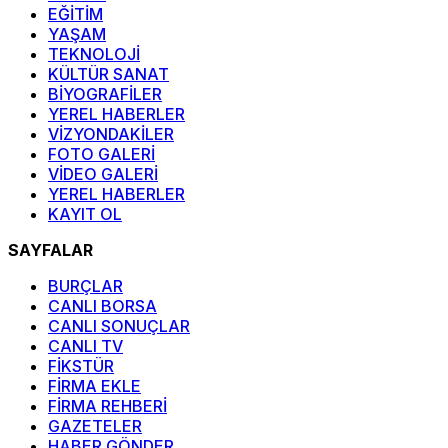
EĞİTİM
YAŞAM
TEKNOLOJİ
KÜLTÜR SANAT
BİYOGRAFİLER
YEREL HABERLER
VİZYONDAKİLER
FOTO GALERİ
VİDEO GALERİ
YEREL HABERLER
KAYIT OL
SAYFALAR
BURÇLAR
CANLI BORSA
CANLI SONUÇLAR
CANLI TV
FİKSTÜR
FİRMA EKLE
FİRMA REHBERİ
GAZETELER
HABER GÖNDER