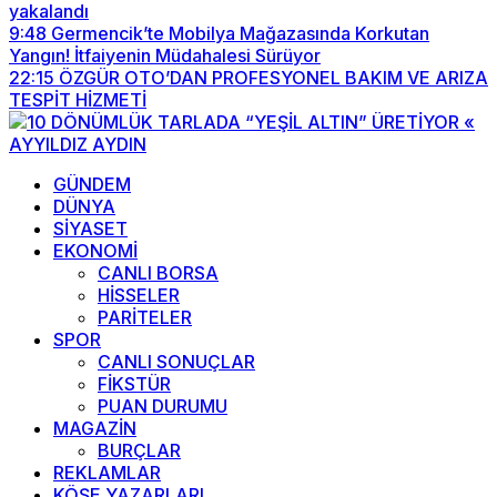
yakalandı
9:48
Germencik’te Mobilya Mağazasında Korkutan
Yangın! İtfaiyenin Müdahalesi Sürüyor
22:15
ÖZGÜR OTO’DAN PROFESYONEL BAKIM VE ARIZA
TESPİT HİZMETİ
GÜNDEM
DÜNYA
SİYASET
EKONOMİ
CANLI BORSA
HİSSELER
PARİTELER
SPOR
CANLI SONUÇLAR
FİKSTÜR
PUAN DURUMU
MAGAZİN
BURÇLAR
REKLAMLAR
KÖŞE YAZARLARI