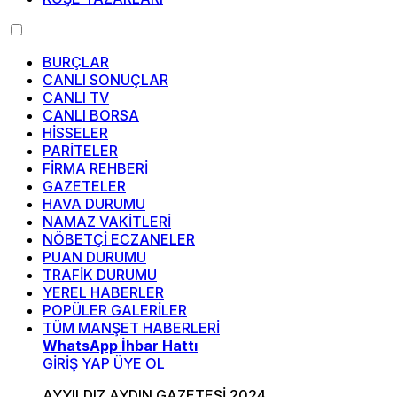
BURÇLAR
CANLI SONUÇLAR
CANLI TV
CANLI BORSA
HİSSELER
PARİTELER
FİRMA REHBERİ
GAZETELER
HAVA DURUMU
NAMAZ VAKİTLERİ
NÖBETÇİ ECZANELER
PUAN DURUMU
TRAFİK DURUMU
YEREL HABERLER
POPÜLER GALERİLER
TÜM MANŞET HABERLERİ
WhatsApp İhbar Hattı
GİRİŞ YAP
ÜYE OL
AYYILDIZ AYDIN GAZETESİ 2024