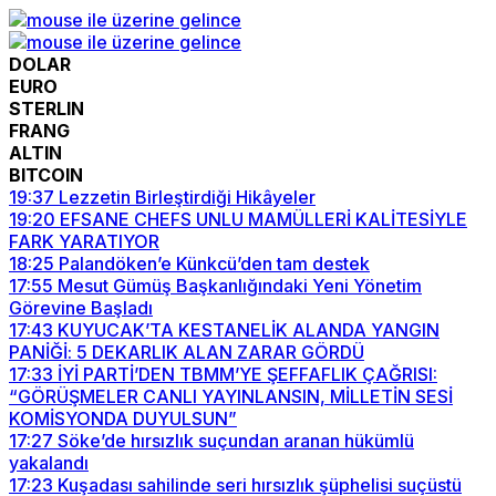
DOLAR
EURO
STERLIN
FRANG
ALTIN
BITCOIN
19:37
Lezzetin Birleştirdiği Hikâyeler
19:20
EFSANE CHEFS UNLU MAMÜLLERİ KALİTESİYLE
FARK YARATIYOR
18:25
Palandöken’e Künkcü’den tam destek
17:55
Mesut Gümüş Başkanlığındaki Yeni Yönetim
Görevine Başladı
17:43
KUYUCAK’TA KESTANELİK ALANDA YANGIN
PANİĞİ: 5 DEKARLIK ALAN ZARAR GÖRDÜ
17:33
İYİ PARTİ’DEN TBMM’YE ŞEFFAFLIK ÇAĞRISI:
“GÖRÜŞMELER CANLI YAYINLANSIN, MİLLETİN SESİ
KOMİSYONDA DUYULSUN”
17:27
Söke’de hırsızlık suçundan aranan hükümlü
yakalandı
17:23
Kuşadası sahilinde seri hırsızlık şüphelisi suçüstü