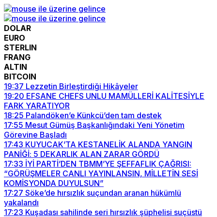
DOLAR
EURO
STERLIN
FRANG
ALTIN
BITCOIN
19:37
Lezzetin Birleştirdiği Hikâyeler
19:20
EFSANE CHEFS UNLU MAMÜLLERİ KALİTESİYLE
FARK YARATIYOR
18:25
Palandöken’e Künkcü’den tam destek
17:55
Mesut Gümüş Başkanlığındaki Yeni Yönetim
Görevine Başladı
17:43
KUYUCAK’TA KESTANELİK ALANDA YANGIN
PANİĞİ: 5 DEKARLIK ALAN ZARAR GÖRDÜ
17:33
İYİ PARTİ’DEN TBMM’YE ŞEFFAFLIK ÇAĞRISI:
“GÖRÜŞMELER CANLI YAYINLANSIN, MİLLETİN SESİ
KOMİSYONDA DUYULSUN”
17:27
Söke’de hırsızlık suçundan aranan hükümlü
yakalandı
17:23
Kuşadası sahilinde seri hırsızlık şüphelisi suçüstü