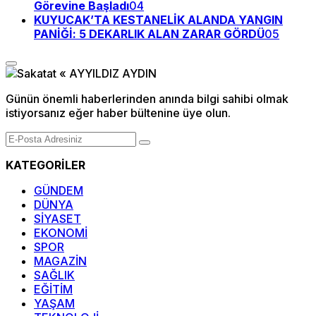
Görevine Başladı
04
KUYUCAK’TA KESTANELİK ALANDA YANGIN
PANİĞİ: 5 DEKARLIK ALAN ZARAR GÖRDÜ
05
Günün önemli haberlerinden anında bilgi sahibi olmak
istiyorsanız eğer haber bültenine üye olun.
KATEGORİLER
GÜNDEM
DÜNYA
SİYASET
EKONOMİ
SPOR
MAGAZİN
SAĞLIK
EĞİTİM
YAŞAM