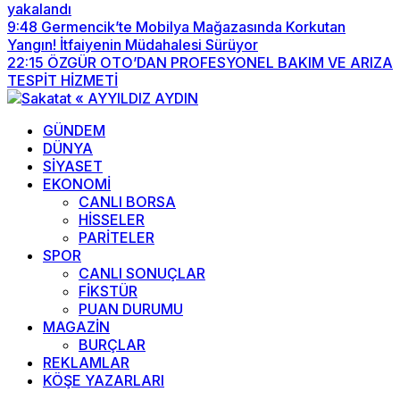
yakalandı
9:48
Germencik’te Mobilya Mağazasında Korkutan
Yangın! İtfaiyenin Müdahalesi Sürüyor
22:15
ÖZGÜR OTO’DAN PROFESYONEL BAKIM VE ARIZA
TESPİT HİZMETİ
GÜNDEM
DÜNYA
SİYASET
EKONOMİ
CANLI BORSA
HİSSELER
PARİTELER
SPOR
CANLI SONUÇLAR
FİKSTÜR
PUAN DURUMU
MAGAZİN
BURÇLAR
REKLAMLAR
KÖŞE YAZARLARI